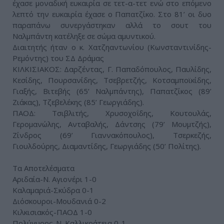
έχασε μοναδική ευκαιρία σε τετ-α-τετ ενώ στο επόμενο
λεπτό την ευκαιρία έχασε ο Παπατζίκο. Στο 81’ οι δυο
παραπάνω συνεργάστηκαν αλλά το σουτ του
Ναλμπάντη κατέληξε σε σώμα αμυντικού.
Διαιτητής ήταν ο κ. Χατζηαντωνίου (Κωνσταντινίδης-
Ρεμόντης) του ΣΔ Δράμας
ΚΙΛΚΙΣΙΑΚΟΣ: Δαρζέντας, Γ. Παπαδόπουλος, Παυλίδης,
Κεσίδης, Πουρσανίδης, Τσεβρετζής, Κοτσαμποϊκίδης,
Γιαξής, Βιτεβής (65’ Ναλμπάντης), Παπατζίκος (89’
Ζιάκας), Τζεβελέκης (85’ Γεωργιάδης).
ΠΑΟΔ: Τσιβλιτής, Χρυσοχοΐδης, Κουτουλάς,
Γερομανώλης, Ανταβαλής, Δάντσης (79’ Μουμτζής),
Ζίνδρος (69’ Γιαννακόπουλος), Τσερκεζής,
Γιουλδούρης, Διαμαντίδης, Γεωργιάδης (50’ Πολίτης).
Τα Αποτελέσματα
Αριδαία-Ν. Αγιονέρι 1-0
Καλαμαριά-Σκύδρα 0-1
Διόσκουροι-Μουδανιά 0-2
Κιλκισιακός-ΠΑΟΔ 1-0
Πολύγυρος-Ν. Καλλικράτεια 0-1