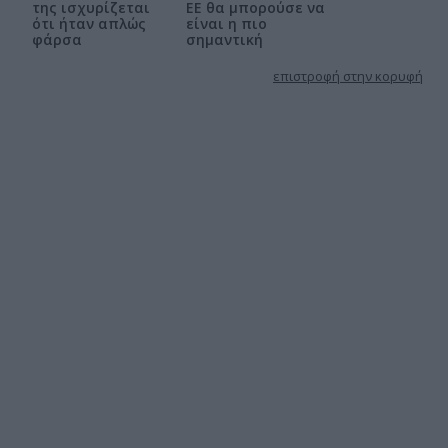
της ισχυρίζεται
ΕΕ θα μπορούσε να
ότι ήταν απλώς
είναι η πιο
φάρσα
σημαντική
επιστροφή στην κορυφή