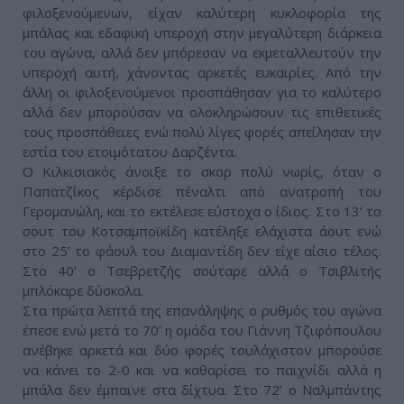
φιλοξενούμενων, είχαν καλύτερη κυκλοφορία της
μπάλας και εδαφική υπεροχή στην μεγαλύτερη διάρκεια
του αγώνα, αλλά δεν μπόρεσαν να εκμεταλλευτούν την
υπεροχή αυτή, χάνοντας αρκετές ευκαιρίες. Από την
άλλη οι φιλοξενούμενοι προσπάθησαν για το καλύτερο
αλλά δεν μπορούσαν να ολοκληρώσουν τις επιθετικές
τους προσπάθειες ενώ πολύ λίγες φορές απείλησαν την
εστία του ετοιμότατου Δαρζέντα.
Ο Κιλκισιακός άνοιξε το σκορ πολύ νωρίς, όταν ο
Παπατζίκος κέρδισε πέναλτι από ανατροπή του
Γερομανώλη, και το εκτέλεσε εύστοχα ο ίδιος. Στο 13’ το
σουτ του Κοτσαμποϊκίδη κατέληξε ελάχιστα άουτ ενώ
στο 25’ το φάουλ του Διαμαντίδη δεν είχε αίσιο τέλος.
Στο 40’ ο Τσεβρετζής σούταρε αλλά ο Τσιβλιτής
μπλόκαρε δύσκολα.
Στα πρώτα λεπτά της επανάληψης ο ρυθμός του αγώνα
έπεσε ενώ μετά το 70’ η ομάδα του Γιάννη Τζιφόπουλου
ανέβηκε αρκετά και δύο φορές τουλάχιστον μπορούσε
να κάνει το 2-0 και να καθαρίσει το παιχνίδι αλλά η
μπάλα δεν έμπαινε στα δίχτυα. Στο 72’ ο Ναλμπάντης