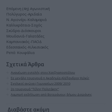
Επόμενη (4η) Αγωνιστική
Πολύγυρος-Αριδαία
Ν. Αγιονέρι-Καλαμαριά
Καλλικράτεια-Σοχός
Σκύδρα-Διόσκουροι
Μουδανιά-Γαλατάδες
Καμπανιακός-ΠΑΟΔ
Εδεσσαϊκός-Κιλκισιακός
Ρεπό: Κουφάλια
Σχετικά Άρθρα
Ανανέωση εντολής στον Χατζηαποστόλου
Σε μεγάλο τουρνουά η Ακαδημία Αλέξανδρος Κιλκίς
Σχολικοί αγώνες Γυμνασίων 2009/ 2010
2ο τουρνουά “Τέλης Πολιτάκης”
Λαμπρή εκδήλωση από Βετεράνους δήμου Δοϊράνης
Διαβάστε ακόμη