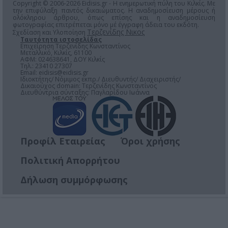
Copyright © 2006-2026 Eidisis.gr - Η ενημερωτική πύλη του Κιλκίς. Με
την επιφύλαξη παντός δικαιώματος. Η αναδημοσίευση μέρους ή
ολόκληρου άρθρου, όπως επίσης και η αναδημοσίευση
φωτογραφίας επιτρέπεται μόνο μέ έγγραφη άδεια του εκδότη.
Τερζενίδης Νικος
Σχεδίαση και Υλοποίηση
Ταυτότητα ιστοσελίδας
Επιχείρηση Τερζενίδης Κωνσταντίνος
Μεταλλικό, Κιλκίς, 61100
ΑΦΜ: 024638641, ΔΟΥ Κιλκίς
Τηλ.: 23410 27307
Email:
eidisis@eidisis.gr
Ιδιοκτήτης/ Νόμιμος εκπρ./ Διευθυντής/ Διαχειριστής/
Δικαιούχος domain: Τερζενίδης Κωνσταντίνος
Διευθύντρια σύνταξης: Παγλαρίδου Ιωάννα
Προφίλ Εταιρείας
Όροι χρήσης
Πολιτική Απορρήτου
Δήλωση συμμόρφωσης