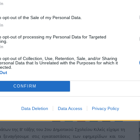
In
εθαίνει το Κιλκίς Θα μας αφήσετε στην
o opt-out of the Sale of my Personal Data.
In
to opt-out of processing my Personal Data for Targeted
 οποία περιήλθε η αγορά ως απόρροια και της γενικότερης
ing.
In
 τω ιδιαιτεροτήτων στο ν. Κιλκίς περιγράφει η διοίκηση του
στο υπόμνημα που απέστειλε προς τον Πρωθυπουργό Αντώνη
o opt-out of Collection, Use, Retention, Sale, and/or Sharing
ersonal Data that Is Unrelated with the Purposes for which it
lected.
Out
CONFIRM
Δημοτικού Κιλκίς στα γραφεία των
Data Deletion
Data Access
Privacy Policy
άτων της Β’ τάξης του 2ου Δημοτικού Σχολείου Κιλκίς είχαμε τη
 ξεναγήσουμε στις εγκαταστάσεις των εφημερίδων και του