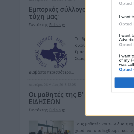
Opted 
Εμπορκός σύλλογος Κιλκίς : Αργοπ
τύχη μας;
I want t
Opted 
Συντάκτης:
Eidisis.gr
I want 
Τη δραματική κατάσταση στην
Advertis
Opted 
οικονομικής κρίσης, αλλά και
Εμπορικού Συλλόγου Κιλκίς 
I want t
Σαμαρά.
of my P
was col
Opted 
Διαβάστε περισσότερα...
Δευτέρα, 06 Μαϊος 2013 12:05
Οι μαθητές της Β’ τάξης του 2ου 
ΕΙΔΗΣΕΩΝ
Συντάκτης:
Eidisis.gr
Τους μαθητές και των δυο τμημ
χαρά να υποδεχθούμε και να