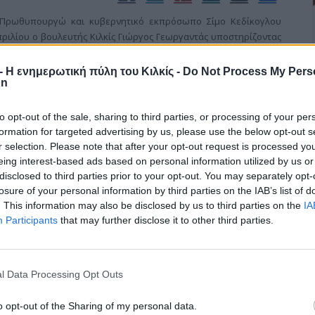
Πρωθυπουργώ και κυβερνητικό εκπρόσωπο Σίμο Κεδίκογλου
ριλίου ο βουλευτής Κιλκίς Γιώργος Γεωργαντάς υποστηρίζοντας
τεχνιών και Βιομηχανιών Ακριτικών Περιοχών.
r - Η ενημερωτική πύλη του Κιλκίς -
Do Not Process My Pers
on
to opt-out of the sale, sharing to third parties, or processing of your per
formation for targeted advertising by us, please use the below opt-out s
r selection. Please note that after your opt-out request is processed y
α κουνούπια στο δήμο Παιονίας
eing interest-based ads based on personal information utilized by us or
disclosed to third parties prior to your opt-out. You may separately opt-
losure of your personal information by third parties on the IAB’s list of
 την αντιμετώπιση και καταπολέμηση των κουνουπιών
. This information may also be disclosed by us to third parties on the
IA
άστημα μιας εβδομάδας, στο γραφείο του Δημάρχου Παιονίας,
Participants
that may further disclose it to other third parties.
ή τη φορά του Αντιπεριφερειάρχη Χρ. Γκουντενούδη,
l Data Processing Opt Outs
o opt-out of the Sharing of my personal data.