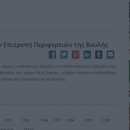
ην Επιτροπή Περιφερειών της Βουλής
 νομού, η κατασκευή δηλαδή του υπολειπόμενου τμήματος της
σαλονίκης στο τμήμα Νέας Σάντας – κόμβου Ασσήρου συζητήθηκε
 Επιτροπής Περιφερειών της Βουλής.
1305
1302
1303
1304
1306
1307
1308
Επόμενο
Τέλος