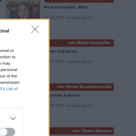
Να αποσυρθεί. Χθες.
03-08-2026 - Κανένα σχόλιο
onal
sonal or
Οίκοι ευγηρίας
ection to
24-07-2026 - Κανένα σχόλιο
ou may
 personal
out of the
 downstream
B’s List of
Ή ρούφα ή φύσα
03-08-2026 - Κανένα σχόλιο