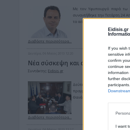
Με τον Υφυπουργό παρά τω 
συναντήθηκε την Τετάρτη 24 Απ
τα αιτήματα του Συνδέσμου Βιο
Eidisis.g
Informati
Διαβάστε περισσότερα...
If you wish 
Δευτέρα, 06 Μαϊος 2013 12:20
sensitive in
confirm you
Νέα σύσκεψη και αποφάσεις για τ
continue se
Συντάκτης:
Eidisis.gr
information 
further disc
Δεύτερη σύσκεψη με θέμα
participants
πραγματοποιήθηκε, μέσα σε δι
Downstream 
Θανάση Λαπόρδα, παρουσία αυτ
Persona
Διαβάστε περισσότερα...
I want t
Δευτέρα, 06 Μαϊος 2013 12:17