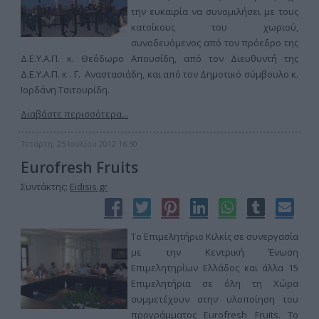
την ευκαιρία να συνομιλήσει με τους
κατοίκους του χωριού,
συνοδευόμενος από τον πρόεδρο της
Δ.Ε.Υ.Α.Π. κ. Θεόδωρο Απουσίδη, από τον Διευθυντή της
Δ.Ε.Υ.Α.Π. κ . Γ. Αναστασιάδη, και από τον Δημοτικό σύμβουλο κ.
Ιορδάνη Τσιτουρίδη.
Διαβάστε περισσότερα...
Τετάρτη, 25 Ιουλίου 2012 16:50
Eurofresh Fruits
Συντάκτης:
Eidisis.gr
Το Επιμελητήριο Κιλκίς σε συνεργασία
με την Κεντρική Ένωση
Επιμελητηρίων Ελλάδος και άλλα 15
Επιμελητήρια σε όλη τη Χώρα
συμμετέχουν στην υλοποίηση του
προγράμματος Eurofresh Fruits. Το