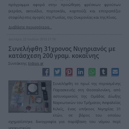
πρόγραμμα αφορά στην προώθηση φρέσκων φρούτων
(κεράσι, ακτινίδιο, πορτοκάλι, καρπούζι και επιτραπέζιο
σταφύλι) στις αγορές της Ρωσίας, της Ουκρανίας και της Κίνας.
Διαβάστε περισσότερα...
Δευτέρα, 23 Ιουλίου 2012 21:16
Συνελήφθη 31χρονος Νιγηριανός με
κατάσχεση 200 γραμ. κοκαΐνης
Συντάκτης:
Eidisis.gr
Συνελήφθη το πρωί της περασμένης
Παρασκευής στη Θεσσαλονίκη, από
αστυνομικούς της Ομάδας Δίωξης
Ναρκωτικών του Τμήματος Ασφαλείας
Κιλκίς, ένας υπήκοος Νιγηρίας 31
ετών, σε βάρος του οποίου
σχηματίστηκε δικογραφία για παράβαση του νόμου περί
ναρκωτικών.