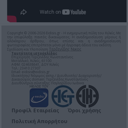
Copyright © 2006-2026 Eidisis.gr - Η ενημερωτική πύλη του Κιλκίς. Με
την επιφύλαξη παντός δικαιώματος. Η αναδημοσίευση μέρους ή
ολόκληρου άρθρου, όπως επίσης και η αναδημοσίευση
φωτογραφίας επιτρέπεται μόνο μέ έγγραφη άδεια του εκδότη.
Τερζενίδης Νικος
Σχεδίαση και Υλοποίηση
Ταυτότητα ιστοσελίδας
Επιχείρηση Τερζενίδης Κωνσταντίνος
Μεταλλικό, Κιλκίς, 61100
ΑΦΜ: 024638641, ΔΟΥ Κιλκίς
Τηλ.: 23410 27307
Email:
eidisis@eidisis.gr
Ιδιοκτήτης/ Νόμιμος εκπρ./ Διευθυντής/ Διαχειριστής/
Δικαιούχος domain: Τερζενίδης Κωνσταντίνος
Διευθύντρια σύνταξης: Παγλαρίδου Ιωάννα
Προφίλ Εταιρείας
Όροι χρήσης
Πολιτική Απορρήτου