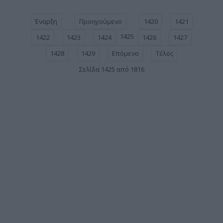
Έναρξη
Προηγούμενο
1420
1421
1425
1422
1423
1424
1426
1427
1428
1429
Επόμενο
Τέλος
Σελίδα 1425 από 1816