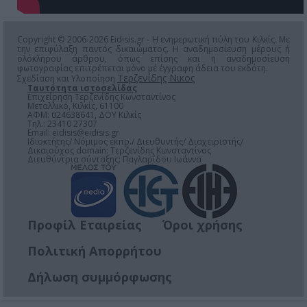
Copyright © 2006-2026 Eidisis.gr - Η ενημερωτική πύλη του Κιλκίς. Με
την επιφύλαξη παντός δικαιώματος. Η αναδημοσίευση μέρους ή
ολόκληρου άρθρου, όπως επίσης και η αναδημοσίευση
φωτογραφίας επιτρέπεται μόνο μέ έγγραφη άδεια του εκδότη.
Τερζενίδης Νικος
Σχεδίαση και Υλοποίηση
Ταυτότητα ιστοσελίδας
Επιχείρηση Τερζενίδης Κωνσταντίνος
Μεταλλικό, Κιλκίς, 61100
ΑΦΜ: 024638641, ΔΟΥ Κιλκίς
Τηλ.: 23410 27307
Email:
eidisis@eidisis.gr
Ιδιοκτήτης/ Νόμιμος εκπρ./ Διευθυντής/ Διαχειριστής/
Δικαιούχος domain: Τερζενίδης Κωνσταντίνος
Διευθύντρια σύνταξης: Παγλαρίδου Ιωάννα
Προφίλ Εταιρείας
Όροι χρήσης
Πολιτική Απορρήτου
Δήλωση συμμόρφωσης