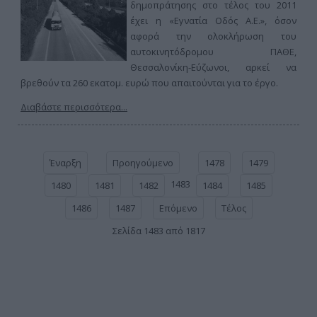
δημοπράτησης στο τέλος του 2011
έχει η «Εγνατία Οδός Α.Ε.», όσον
αφορά την ολοκλήρωση του
αυτοκινητόδρομου ΠΑΘΕ,
Θεσσαλονίκη-Εύζωνοι, αρκεί να
βρεθούν τα 260 εκατομ. ευρώ που απαιτούνται για το έργο.
Διαβάστε περισσότερα...
Έναρξη
Προηγούμενο
1478
1479
1483
1480
1481
1482
1484
1485
1486
1487
Επόμενο
Τέλος
Σελίδα 1483 από 1817