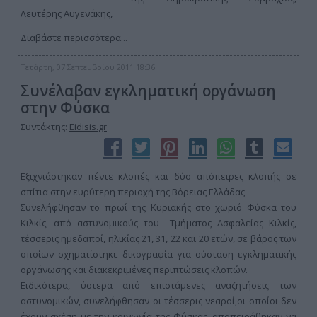
Λευτέρης Αυγενάκης,
Διαβάστε περισσότερα...
Τετάρτη, 07 Σεπτεμβρίου 2011 18:36
Συνέλαβαν εγκληματική οργάνωση
στην Φύσκα
Συντάκτης:
Eidisis.gr
Εξιχνιάστηκαν πέντε κλοπές και δύο απόπειρες κλοπής σε
σπίτια στην ευρύτερη περιοχή της Βόρειας Ελλάδας
Συνελήφθησαν το πρωί της Κυριακής στο χωριό Φύσκα του
Κιλκίς, από αστυνομικούς του Τμήματος Ασφαλείας Κιλκίς,
τέσσερις ημεδαποί, ηλικίας 21, 31, 22 και 20 ετών, σε βάρος των
οποίων σχηματίστηκε δικογραφία για σύσταση εγκληματικής
οργάνωσης και διακεκριμένες περιπτώσεις κλοπών.
Ειδικότερα, ύστερα από επιστάμενες αναζητήσεις των
αστυνομικών, συνελήφθησαν οι τέσσερις νεαροί,οι οποίοι δεν
έχουν σχέση με την κοινωνία της Φύσκας, αποπειράθηκαν να