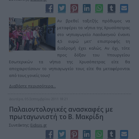
Αν βρεθεί ταξιτζής πρόθυμος να
μεταφέρει τα νήπια της Χρυσόπετρας
στο νηπιαγωγείο Λαοδικηνού έναντι
4,5 ευρώ μετ’ επιστροφής τη
διαδρομή έχει καλώς. Αν όχι, τότε
προς δόξαν του Υπουργείου
Εσωτερικών τα νήπια της Χρυσόπετρας είτε θα
αποχαιρετίσουν το νηπιαγωγείο τους είτε θα μεταφέρονται
από τους γονείς τους!
Διαβάστε περισσότερα...
Δευτέρα, 05 Σεπτεμβρίου 2011 18:21
Παλαιοντολογικές ανασκαφές με
πρωταγωνιστή το Β. Μακρίδη
Συντάκτης:
Eidisis.gr