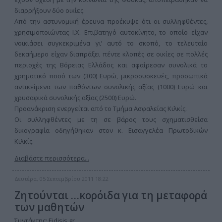
διαρρήξουν δύο οικίες.
Από την αστυνομική έρευνα προέκυψε ότι οι συλληφθέντες,
χρησιμοποιώντας Ι.Χ. Επιβατηγό αυτοκίνητο, το οποίο είχαν
νοικιάσει συγκεκριμένα γι’ αυτό το σκοπό, το τελευταίο
δεκαήμερο είχαν διαπράξει πέντε κλοπές σε οικίες σε πολλές
περιοχές της Βόρειας Ελλάδος και αφαίρεσαν συνολικά το
χρηματικό ποσό των (300) Ευρώ, μικροσυσκευές, προσωπικά
αντικείμενα των παθόντων συνολικής αξίας (1000) Ευρώ και
χρυσαφικά συνολικής αξίας (2500) Ευρώ.
Προανάκριση ενεργείται από το Τμήμα Ασφαλείας Κιλκίς.
Οι συλληφθέντες με τη σε βάρος τους σχηματισθείσα
δικογραφία οδηγήθηκαν στον κ. Εισαγγελέα Πρωτοδικών
Κιλκίς.
Διαβάστε περισσότερα...
Δευτέρα, 05 Σεπτεμβρίου 2011 18:22
Ζητούνται …κορόιδα για τη μεταφορά
των μαθητών
Συντάκτης:
Eidisis.gr