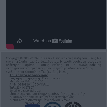
Copyright © 2006-2026 Eidisis.gr - Η ενημερωτική πύλη του Κιλκίς. Με
την επιφύλαξη παντός δικαιώματος. Η αναδημοσίευση μέρους ή
ολόκληρου άρθρου, όπως επίσης και η αναδημοσίευση
φωτογραφίας επιτρέπεται μόνο μέ έγγραφη άδεια του εκδότη.
Τερζενίδης Νικος
Σχεδίαση και Υλοποίηση
Ταυτότητα ιστοσελίδας
Επιχείρηση Τερζενίδης Κωνσταντίνος
Μεταλλικό, Κιλκίς, 61100
ΑΦΜ: 024638641, ΔΟΥ Κιλκίς
Τηλ.: 23410 27307
Email:
eidisis@eidisis.gr
Ιδιοκτήτης/ Νόμιμος εκπρ./ Διευθυντής/ Διαχειριστής/
Δικαιούχος domain: Τερζενίδης Κωνσταντίνος
Διευθύντρια σύνταξης: Παγλαρίδου Ιωάννα