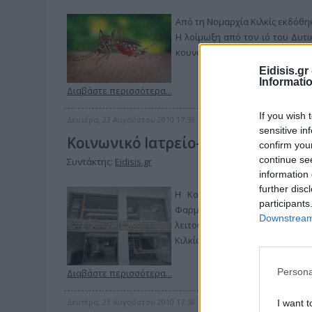
Από τη Νομαρχία Κιλκίς εκδόθ
Η λοίμωξη από τον ιό του Δυτ
κουνουπιού και προσβάλλει ζώα
Eidisis.g
Informati
Διαβάστε περισσότερα...
If you wish 
Δευτέρα, 23 Αυγούστου 2010 17:59
sensitive in
Κοινωνικό Ιατρείο-Φαρμακείο στη
confirm you
continue se
Συντάκτης:
Eidisis.gr
information 
further disc
Η Κοινωφελής Δημοτική Επιχε
participants
Φαρμακευτικός Σύλλογος Κιλκίς
Downstream 
λειτουργίας του Κοινωνικού 
Κιλκίς, επί της οδού Σπάρτης 13.
Persona
Διαβάστε περισσότερα...
Δευτέρα, 23 Αυγούστου 2010 17:58
I want t