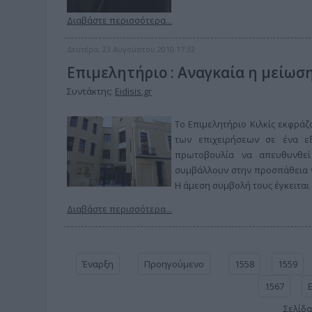
Διαβάστε περισσότερα...
Δευτέρα, 23 Αυγούστου 2010 17:32
Επιμελητήριο : Αναγκαία η μείωσ
Συντάκτης:
Eidisis.gr
Το Επιμελητήριο Κιλκίς εκφράζ
των επιχειρήσεων σε ένα εξ
πρωτοβουλία να απευθυνθεί
συμβάλλουν στην προσπάθεια ν
Η άμεση συμβολή τους έγκειτα
Διαβάστε περισσότερα...
Έναρξη
Προηγούμενο
1558
1559
1567
Σελίδα