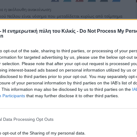
ηκε η ακόλουθη ανακοίνωση:
ικού Νείλου είναι νόσημα που μεταδίδεται κυρίως από τσίμπημα
 (άγρια πτηνά, άλογα) και τον άνθρωπο.
r - Η ενημερωτική πύλη του Κιλκίς -
Do Not Process My Pers
on
to opt-out of the sale, sharing to third parties, or processing of your per
formation for targeted advertising by us, please use the below opt-out s
ν πόλη του Κιλκίς
r selection. Please note that after your opt-out request is processed y
eing interest-based ads based on personal information utilized by us or
disclosed to third parties prior to your opt-out. You may separately opt-
losure of your personal information by third parties on the IAB’s list of
ίρηση του Δήμου Κιλκίς, ο Ιατρικός Σύλλογος Κιλκίς και ο
. This information may also be disclosed by us to third parties on the
IA
, βρίσκονται στην ευχάριστη θέση να ανακοινώσουν την έναρξη
Participants
that may further disclose it to other third parties.
Ιατρείου –Φαρμακείου «ΑΘΑΝΑΣΙΟΣ ΤΗΛΙΑΚΟΣ» στην πόλη του
l Data Processing Opt Outs
o opt-out of the Sharing of my personal data.