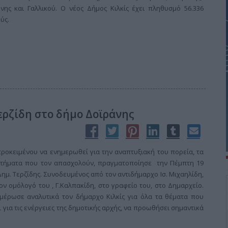
ης και Γαλλικού. Ο νέος Δήμος Κιλκίς έχει πληθυσμό 56.336
ύς.
ερζίδη στο δήμο Δοϊράνης
ροκειμένου να ενημερωθεί για την αναπτυξιακή του πορεία, τα
ητήματα που τον απασχολούν, πραγματοποίησε την Πέμπτη 19
ημ. Τερζίδης. Συνοδευμένος από τον αντιδήμαρχο Ισ. Μιχαηλίδη,
 τον ομόλογό του , Γ.Καλπακίδη, στο γραφείο του, στο Δημαρχείο.
ημέρωσε αναλυτικά τον δήμαρχο Κιλκίς για όλα τα θέματα που
 για τις ενέργειες της δημοτικής αρχής, να προωθήσει σημαντικά