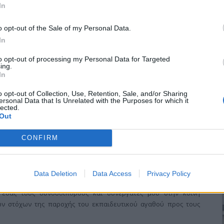
In
έρωσης…
o opt-out of the Sale of my Personal Data.
In
 σεμινάριο της Επιμορφωτικής, με θέμα «Εναλλακτικές Πηγές
ν και υγρών αποβλήτων» το οποίο υλοποιήθηκε σε περιοχές της
to opt-out of processing my Personal Data for Targeted
ing.
ς. Το σεμινάριο είχε διάρκεια 40 ωρών και συμμετείχαν 46 μέλη
In
ικής Λευκωσίας (Κύπρος).
o opt-out of Collection, Use, Retention, Sale, and/or Sharing
ersonal Data that Is Unrelated with the Purposes for which it
lected.
Out
υθύντριας ΔΕ κ. Δάφνης Νιάκα
CONFIRM
α από την εκπαίδευση κλείνει ένας κύκλος της ζωής μου και
Data Deletion
Data Access
Privacy Policy
ικοινωνήσω μαζί σας για να εκφράσω την ευαρέσκεια και τις
 εσάς τους συνοδοιπόρους και συνεργάτες μου στην κοινή
ν στόχων της παροχής του εκπαιδευτικού αγαθού προς τους