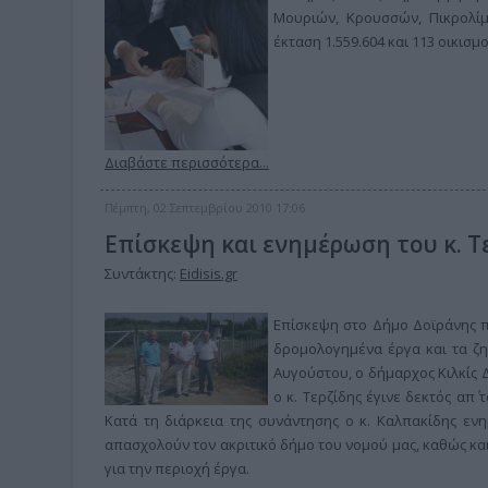
Μουριών, Κρουσσών, Πικρολίμν
έκταση 1.559.604 και 113 οικισμο
Διαβάστε περισσότερα...
Πέμπτη, 02 Σεπτεμβρίου 2010 17:06
Επίσκεψη και ενημέρωση του κ. Τ
Συντάκτης:
Eidisis.gr
Επίσκεψη στο Δήμο Δοϊράνης π
δρομολογημένα έργα και τα ζ
Αυγούστου, ο δήμαρχος Κιλκίς Δ
ο κ. Τερζίδης έγινε δεκτός απ΄
Κατά τη διάρκεια της συνάντησης ο κ. Καλπακίδης εν
απασχολούν τον ακριτικό δήμο του νομού μας, καθώς και
για την περιοχή έργα.