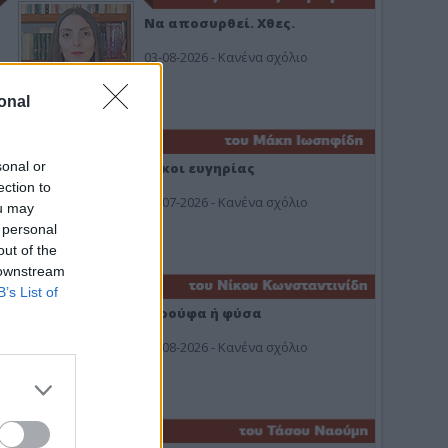
Να αποσυρθεί. Χθες.
03-08-2026 - Κανένα σχόλιο
onal
sonal or
Οίκοι ευγηρίας
ection to
24-07-2026 - Κανένα σχόλιο
ou may
 personal
out of the
 downstream
B’s List of
Ή ρούφα ή φύσα
03-08-2026 - Κανένα σχόλιο