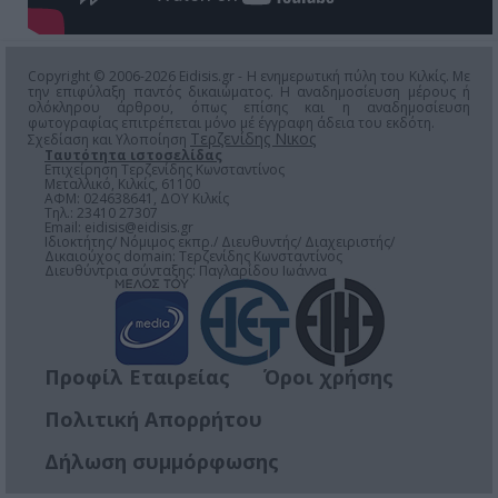
Copyright © 2006-2026 Eidisis.gr - Η ενημερωτική πύλη του Κιλκίς. Με
την επιφύλαξη παντός δικαιώματος. Η αναδημοσίευση μέρους ή
ολόκληρου άρθρου, όπως επίσης και η αναδημοσίευση
φωτογραφίας επιτρέπεται μόνο μέ έγγραφη άδεια του εκδότη.
Τερζενίδης Νικος
Σχεδίαση και Υλοποίηση
Ταυτότητα ιστοσελίδας
Επιχείρηση Τερζενίδης Κωνσταντίνος
Μεταλλικό, Κιλκίς, 61100
ΑΦΜ: 024638641, ΔΟΥ Κιλκίς
Τηλ.: 23410 27307
Email:
eidisis@eidisis.gr
Ιδιοκτήτης/ Νόμιμος εκπρ./ Διευθυντής/ Διαχειριστής/
Δικαιούχος domain: Τερζενίδης Κωνσταντίνος
Διευθύντρια σύνταξης: Παγλαρίδου Ιωάννα
Προφίλ Εταιρείας
Όροι χρήσης
Πολιτική Απορρήτου
Δήλωση συμμόρφωσης