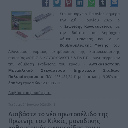
Στο Δημαρχείο Παιονίας σήμερα
η
την
23
Ιουνίου 2026, ο
κ.
Σιωνίδης Κωνσταντίνος
με
την ιδιότητα του Δημάρχου
Δήμου Παιονίας και ο κ
Κουβουκλιώτης Φώτης
του
Αθανασίου, νόμιμος εκπρόσωπος της κατασκευαστικής
εταιρείας ΦΩΤΗΣ Α. ΚΟΥΒΟΥΚΛΙΩΤΗΣ & ΣΙΑ Ε.Ε συνυπέγραψαν
την σύμβαση εκτέλεσης του έργου
« Αντικατάσταση
Μεταλλικού Στεγάστρου Δημοτικού Σταδίου
Πολυκάστρου»
με Π/Υ 135.431,24 €, με έκπτωση 9,08% και
δαπάνη εργασιών 123.138,21€.
Διαβάστε περισσότερα...
Τετάρτη, 24 Ιουνίου 2026 20:41
Διαβάστε το νέο πρωτοσέλιδο της
Πρωινής του Κιλκίς, μοναδικής
καθημερινής εφημερίδας του ν.