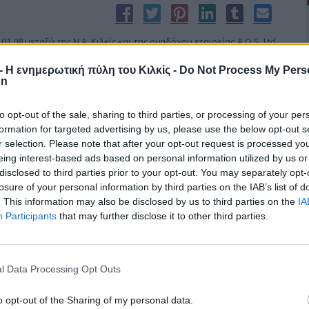
1.08 μεταξύ της Ν.Α. Κιλκίς και της αναδόχου εταιρείας A.Q.S. Ltd
λοποίηση του έργου «Εγκατάσταση και Λειτουργία Συστήματος
r - Η ενημερωτική πύλη του Κιλκίς -
Do Not Process My Pers
Ν ISO 9001 σε κρίσιμες διαδικασίες Δ/νσεων της Ν.Α. Κιλκίς με
on
 απαιτήσεων του πλαισίου κριτηρίων για την πιστοποίηση της
ειας των τελικών δικαιούχων της προγραμματικής περιόδου 2007
to opt-out of the sale, sharing to third parties, or processing of your per
formation for targeted advertising by us, please use the below opt-out s
r selection. Please note that after your opt-out request is processed y
eing interest-based ads based on personal information utilized by us or
disclosed to third parties prior to your opt-out. You may separately opt-
losure of your personal information by third parties on the IAB’s list of
. This information may also be disclosed by us to third parties on the
IA
ν πορεία προς το 8ο συνέδριο
Participants
that may further disclose it to other third parties.
 Νομαρχιακής Οργανωτικής Επιτροπής Συνεδρίου καθώς και τη
l Data Processing Opt Outs
Νομαρχιακή Επιτροπή.
 ορίστηκε συντονιστής ο Σάκης Μιχαηλίδης ενώ όπως αναμενόταν
o opt-out of the Sharing of my personal data.
ας πρόσκειται στον Γ. Παπανδρέου, αφού μόνο τρεις στους 11