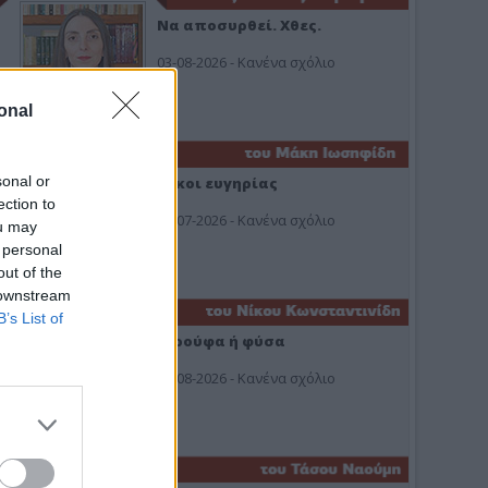
Να αποσυρθεί. Χθες.
03-08-2026 - Κανένα σχόλιο
onal
sonal or
Οίκοι ευγηρίας
ection to
24-07-2026 - Κανένα σχόλιο
ou may
 personal
out of the
 downstream
B’s List of
Ή ρούφα ή φύσα
03-08-2026 - Κανένα σχόλιο