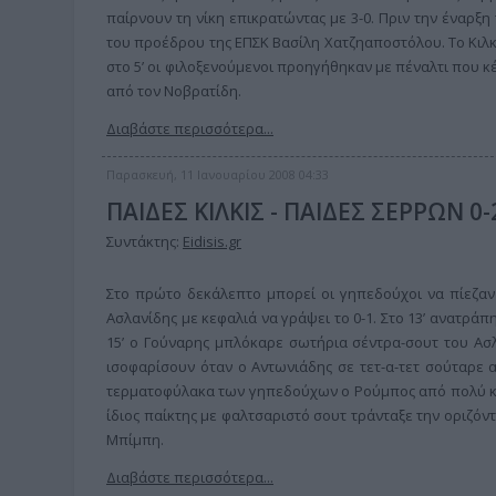
παίρνουν τη νίκη επικρατώντας με 3-0. Πριν την έναρξ
του προέδρου της ΕΠΣΚ Βασίλη Χατζηαποστόλου. Το Κιλ
στο 5’ οι φιλοξενούμενοι προηγήθηκαν με πέναλτι που κ
από τον Νοβρατίδη.
Διαβάστε περισσότερα...
Παρασκευή, 11 Ιανουαρίου 2008 04:33
ΠΑΙΔΕΣ ΚΙΛΚΙΣ - ΠΑΙΔΕΣ ΣΕΡΡΩΝ 0
Συντάκτης:
Eidisis.gr
Στο πρώτο δεκάλεπτο μπορεί οι γηπεδούχοι να πίεζαν 
Ασλανίδης με κεφαλιά να γράψει το 0-1. Στο 13’ ανατρά
15’ ο Γούναρης μπλόκαρε σωτήρια σέντρα-σουτ του Ασλα
ισοφαρίσουν όταν ο Αντωνιάδης σε τετ-α-τετ σούταρε 
τερματοφύλακα των γηπεδούχων ο Ρούμπος από πολύ κον
ίδιος παίκτης με φαλτσαριστό σουτ τράνταξε την οριζόντ
Μπίμπη.
Διαβάστε περισσότερα...