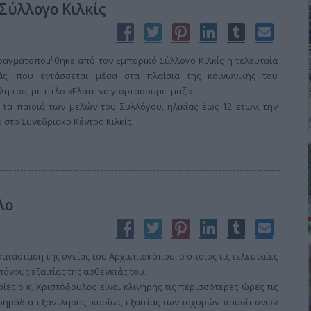
Σύλλογο Κιλκίς
ραγματοποιήθηκε από τον Εμπορικό Σύλλογο Κιλκίς η τελευταία
άς, που εντάσσεται μέσα στα πλαίσια της κοινωνικής του
η του, με τίτλο «Ελάτε να γιορτάσουμε μαζί».
 τα παιδιά των μελών του Συλλόγου, ηλικίας έως 12 ετών, την
 στο Συνεδριακό Κέντρο Κιλκίς.
λο
ατάσταση της υγείας του Αρχιεπισκόπου, ο οποίος τις τελευταίες
όνους εξαιτίας της ασθένειάς του.
ς ο κ. Χριστόδουλος είναι κλινήρης τις περισσότερες ώρες τις
 σημάδια εξάντλησης, κυρίως εξαιτίας των ισχυρών παυσίπονων