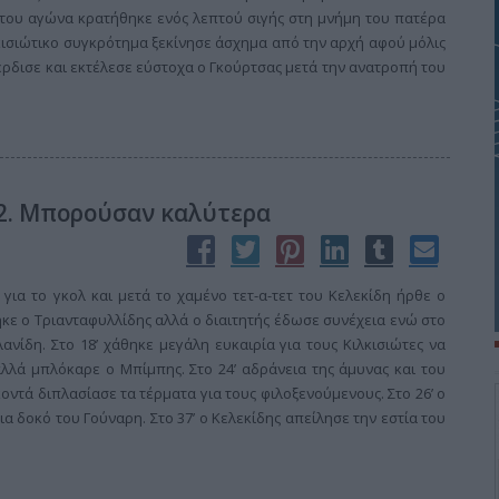
η του αγώνα κρατήθηκε ενός λεπτού σιγής στη μνήμη του πατέρα
κισιώτικο συγκρότημα ξεκίνησε άσχημα από την αρχή αφού μόλις
έρδισε και εκτέλεσε εύστοχα ο Γκούρτσας μετά την ανατροπή του
-2. Μπορούσαν καλύτερα
για το γκολ και μετά το χαμένο τετ-α-τετ του Κελεκίδη ήρθε ο
πηκε ο Τριανταφυλλίδης αλλά ο διαιτητής έδωσε συνέχεια ενώ στο
νίδη. Στο 18’ χάθηκε μεγάλη ευκαιρία για τους Κιλκισιώτες να
αλλά μπλόκαρε ο Μπίμπης. Στο 24’ αδράνεια της άμυνας και του
τά διπλασίασε τα τέρματα για τους φιλοξενούμενους. Στο 26’ ο
ια δοκό του Γούναρη. Στο 37’ ο Κελεκίδης απείλησε την εστία του