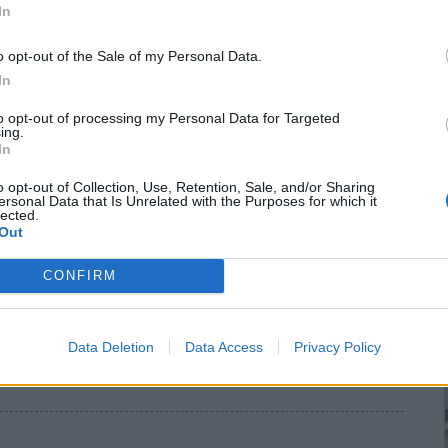
In
o opt-out of the Sale of my Personal Data.
In
to opt-out of processing my Personal Data for Targeted
 Συνεδρίου
ing.
In
o opt-out of Collection, Use, Retention, Sale, and/or Sharing
ς Επιτροπής Συνεδρίου και τη συγκρότηση των Νομαρχιακών
ersonal Data that Is Unrelated with the Purposes for which it
lected.
α φάση προς το 8ο Συνέδριό του, το οποίο θα πραγματοποιηθεί
Out
ΑΕ ΚΒΟ ΝΤΟ).
ουλίου, οι Συντονιστές και Αναπληρωτές Συντονιστές των
CONFIRM
ανώσεων Εργαζομένων και των Τομεακών Οργανώσεων, των
ς, οι Αναπληρωτές Γραμματείς των Περιφερειακών Επιτροπών,
στοιχος αριθμός που ορίζονται με απόφαση του Προέδρου του
Data Deletion
Data Access
Privacy Policy
ο λόγω θέσης ή ιδιότητας.