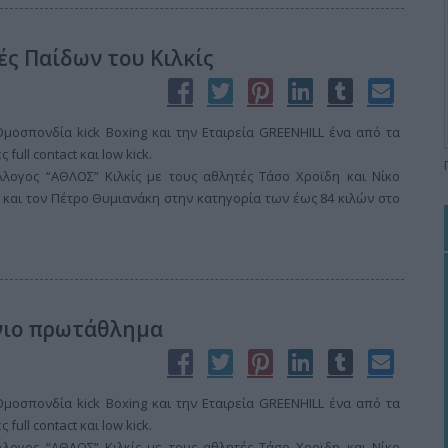
ές Παίδων του Κιλκίς
οσπονδία kick Boxing και την Εταιρεία GREENHILL ένα από τα
ull contact και low kick.
λογος “ΑΘΛΟΣ” Κιλκίς με τους αθλητές Τάσο Χροϊδη και Νίκο
k και τον Πέτρο Θυμιανάκη στην κατηγορία των έως 84 κιλών στο
ήνιο πρωτάθλημα
οσπονδία kick Boxing και την Εταιρεία GREENHILL ένα από τα
ull contact και low kick.
λογος “ΑΘΛΟΣ” Κιλκίς με τους αθλητές Τάσο Χροϊδη και Νίκο