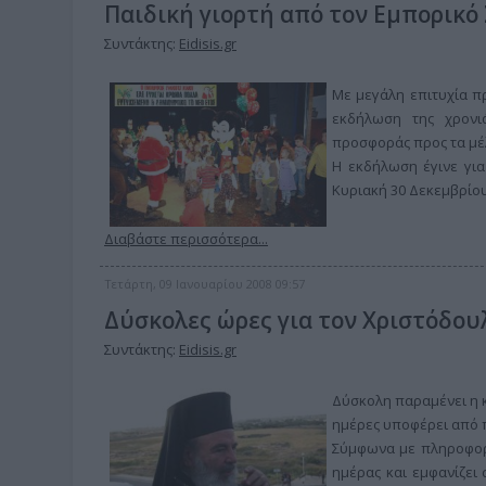
Παιδική γιορτή από τον Εμπορικό 
Συντάκτης:
Eidisis.gr
Με μεγάλη επιτυχία π
εκδήλωση της χρονι
προσφοράς προς τα μέλ
Η εκδήλωση έγινε για
Κυριακή 30 Δεκεμβρίου
Διαβάστε περισσότερα...
Τετάρτη, 09 Ιανουαρίου 2008 09:57
Δύσκολες ώρες για τον Χριστόδου
Συντάκτης:
Eidisis.gr
Δύσκολη παραμένει η κ
ημέρες υποφέρει από π
Σύμφωνα με πληροφορίε
ημέρας και εμφανίζει