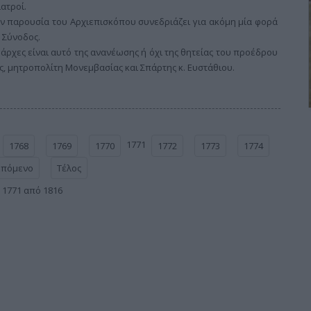
ατροί.
ην παρουσία του Αρχιεπισκόπου συνεδριάζει για ακόμη μία φορά
 Σύνοδος.
άρχες είναι αυτό της ανανέωσης ή όχι της θητείας του προέδρου
ς, μητροπολίτη Μονεμβασίας και Σπάρτης κ. Ευστάθιου.
1771
1768
1769
1770
1772
1773
1774
Επόμενο
Τέλος
 1771 από 1816