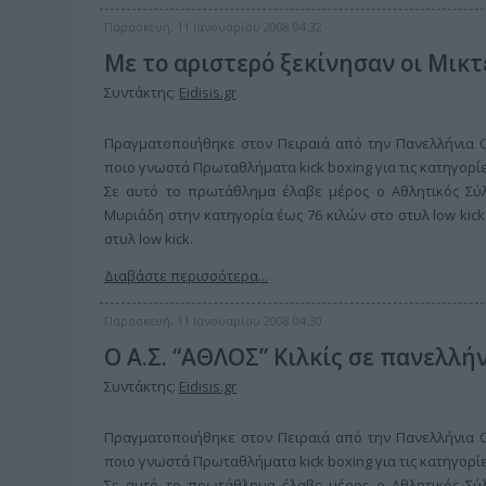
Παρασκευή, 11 Ιανουαρίου 2008 04:32
Με το αριστερό ξεκίνησαν οι Μικτ
Συντάκτης:
Eidisis.gr
Πραγματοποιήθηκε στον Πειραιά από την Πανελλήνια Ομ
ποιο γνωστά Πρωταθλήματα kick boxing για τις κατηγορίες f
Σε αυτό το πρωτάθλημα έλαβε μέρος ο Αθλητικός Σύλ
Μυριάδη στην κατηγορία έως 76 κιλών στο στυλ low kic
στυλ low kick.
Διαβάστε περισσότερα...
Παρασκευή, 11 Ιανουαρίου 2008 04:30
Ο Α.Σ. “ΑΘΛΟΣ” Κιλκίς σε πανελλ
Συντάκτης:
Eidisis.gr
Πραγματοποιήθηκε στον Πειραιά από την Πανελλήνια Ομ
ποιο γνωστά Πρωταθλήματα kick boxing για τις κατηγορίες f
Σε αυτό το πρωτάθλημα έλαβε μέρος ο Αθλητικός Σύλ