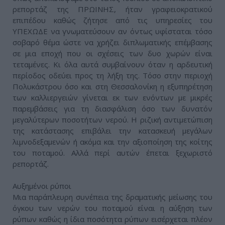
ρεπορτάζ της ΠΡΩΙΝΗΣ, ήταν γραφειοκρατικού
επιπέδου καθώς ζήτησε από τις υπηρεσίες του
ΥΠΕΧΩΔΕ να γνωματεύσουν αν όντως υφίσταται τόσο
σοβαρό θέμα ώστε να χρήζει διπλωματικής επέμβασης
σε μια εποχή που οι σχέσεις των δυο χωρών είναι
τεταμένες. Κι όλα αυτά συμβαίνουν όταν η αρδευτική
περίοδος οδεύει προς τη λήξη της. Τόσο στην περιοχή
Πολυκάστρου όσο και στη Θεσσαλονίκη η εξυπηρέτηση
των καλλιεργειών γίνεται εκ των ενόντων με μικρές
παρεμβάσεις για τη διασφάλιση όσο των δυνατόν
μεγαλύτερων ποσοτήτων νερού. Η ριζική αντιμετώπιση
της κατάστασης επιβάλει την κατασκευή μεγάλων
λιμνοδεξαμενών ή ακόμα και την αξιοποίηση της κοίτης
του ποταμού. Αλλά περί αυτών έπεται ξεχωριστό
ρεπορτάζ.
Αυξημένοι ρύποι
Μια παράπλευρη συνέπεια της δραματικής μείωσης του
όγκου των νερών του ποταμού είναι η αύξηση των
ρύπων καθώς η ίδια ποσότητα ρύπων εισέρχεται πλέον