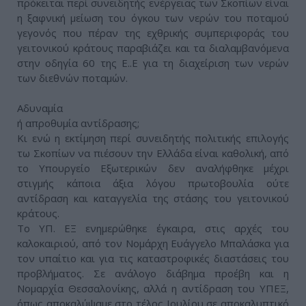
πρόκειται περί συνειδητής ενέργειας των Σκοπίων είναι
η ξαφνική μείωση του όγκου των νερών του ποταμού
γεγονός που πέραν της εχθρικής συμπεριφοράς του
γειτονικού κράτους παραβιάζει και τα διαλαμβανόμενα
στην οδηγία 60 της Ε..Ε για τη διαχείριση των νερών
των διεθνών ποταμών.
Αδυναμία
ή απροθυμία αντίδρασης;
Κι ενώ η εκτίμηση περί συνειδητής πολιτικής επιλογής
τω Σκοπίων να πιέσουν την Ελλάδα είναι καθολική, από
το Υπουργείο Εξωτερικών δεν αναλήφθηκε μέχρι
στιγμής κάποια άξια λόγου πρωτοβουλία ούτε
αντίδραση και καταγγελία της στάσης του γειτονικού
κράτους.
Το ΥΠ. ΕΞ ενημερώθηκε έγκαιρα, στις αρχές του
καλοκαιριού, από τον Νομάρχη Ευάγγελο Μπαλάσκα για
τον υπαίτιο και για τις καταστροφικές διαστάσεις του
προβλήματος. Σε ανάλογο διάβημα προέβη και η
Νομαρχία Θεσσαλονίκης, αλλά η αντίδραση του ΥΠΕΞ,
όπως αποκαλύψαμε στο τέλος Ιουλίου σε αποκαλυπτικό