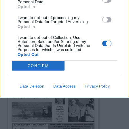
Ειδήσεις
Personal Data.
Opted In
I want to opt-out of processing my
Personal Data for Targeted Advertising.
Opted In
I want to opt-out of Collection, Use,
Retention, Sale, and/or Sharing of my
Personal Data that Is Unrelated with the
Purposes for which it was collected.
Opted Out
CONFIRM
Data Deletion
Data Access
Privacy Policy