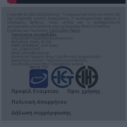
Copyright © 2006-2026 Eidisis.gr - Η ενημερωτική πύλη του Κιλκίς. Με
την επιφύλαξη παντός δικαιώματος. Η αναδημοσίευση μέρους ή
ολόκληρου άρθρου, όπως επίσης και η αναδημοσίευση
φωτογραφίας επιτρέπεται μόνο μέ έγγραφη άδεια του εκδότη.
Τερζενίδης Νικος
Σχεδίαση και Υλοποίηση
Ταυτότητα ιστοσελίδας
Επιχείρηση Τερζενίδης Κωνσταντίνος
Μεταλλικό, Κιλκίς, 61100
ΑΦΜ: 024638641, ΔΟΥ Κιλκίς
Τηλ.: 23410 27307
Email:
eidisis@eidisis.gr
Ιδιοκτήτης/ Νόμιμος εκπρ./ Διευθυντής/ Διαχειριστής/
Δικαιούχος domain: Τερζενίδης Κωνσταντίνος
Διευθύντρια σύνταξης: Παγλαρίδου Ιωάννα
Προφίλ Εταιρείας
Όροι χρήσης
Πολιτική Απορρήτου
Δήλωση συμμόρφωσης