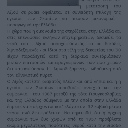
η μετατροπή του
Αξιού σε ρυάκι οφείλεται σε συνειδητή επιλογή της
ηγεσίας των Σκοπίων να πιέσουν οικονομικά -
παραγωγικά την Ελλάδα.
Η χώρα που η οικονομία της στηρίζεται στην Ελλάδα και
στις επενδύσεις ελλήνων επιχειρηματιών, δεσμεύει τα
νερά του Αξιού παροχετεύοντάς τα σε δεκάδες
λιμνοδεξαμενές - οι ίδιοι στα τέλη της δεκαετίας του ’90
είχαν παραδεχτεί κατά τη διάρκεια συνεδριάσεων
μικτών επιτροπών εμπειρογνωμόνων των δυο χωρών
ότι κατασκεύασαν 11 λιμνοδεξαμενές- ωθούμενη από
τον εθνικιστικό πυρετ
Ο Αξιός κατέστη διαβατός πλέον και από νήπια και η η
ηγεσία των Σκοπίων παραβιάζει ανοιχτά και την
συμφωνία του 1987 μεταξύ της τότε Γιουγκοσλαβίας
και της Ελλάδας σύμφωνα με την οποία στην Ελλάδα
έπρεπε να εισέρχονται κατ’ ελάχιστον 32 κυβικά μέτρα
νερού ανά δευτερόλεπτο. Να σημειωθεί ότι η αρχική
συμφωνία των δυο χωρών από το 1957 προέβλεπε
ακόμα μεγαλύτερες ποσότητες νερού κατά την είσοδο