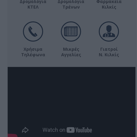
Δρομολόγια
Δρομολόγια
Φαρμακεία
ΚΤΕΛ
Τρένων
Κιλκίς
Χρήσιμα
Μικρές
Γιατροί
Τηλέφωνα
Αγγελίες
Ν. Κιλκίς