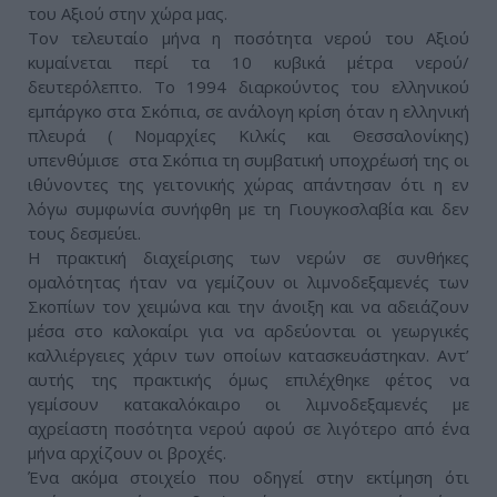
του Αξιού στην χώρα μας.
Τον τελευταίο μήνα η ποσότητα νερού του Αξιού
κυμαίνεται περί τα 10 κυβικά μέτρα νερού/
δευτερόλεπτο. Το 1994 διαρκούντος του ελληνικού
εμπάργκο στα Σκόπια, σε ανάλογη κρίση όταν η ελληνική
πλευρά ( Νομαρχίες Κιλκίς και Θεσσαλονίκης)
υπενθύμισε στα Σκόπια τη συμβατική υποχρέωσή της οι
ιθύνοντες της γειτονικής χώρας απάντησαν ότι η εν
λόγω συμφωνία συνήφθη με τη Γιουγκοσλαβία και δεν
τους δεσμεύει.
Η πρακτική διαχείρισης των νερών σε συνθήκες
ομαλότητας ήταν να γεμίζουν οι λιμνοδεξαμενές των
Σκοπίων τον χειμώνα και την άνοιξη και να αδειάζουν
μέσα στο καλοκαίρι για να αρδεύονται οι γεωργικές
καλλιέργειες χάριν των οποίων κατασκευάστηκαν. Αντ’
αυτής της πρακτικής όμως επιλέχθηκε φέτος να
γεμίσουν κατακαλόκαιρο οι λιμνοδεξαμενές με
αχρείαστη ποσότητα νερού αφού σε λιγότερο από ένα
μήνα αρχίζουν οι βροχές.
Ένα ακόμα στοιχείο που οδηγεί στην εκτίμηση ότι