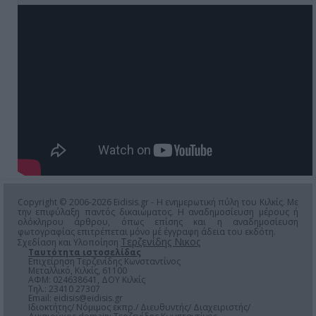
Copyright © 2006-2026 Eidisis.gr - Η ενημερωτική πύλη του Κιλκίς. Με
την επιφύλαξη παντός δικαιώματος. Η αναδημοσίευση μέρους ή
ολόκληρου άρθρου, όπως επίσης και η αναδημοσίευση
φωτογραφίας επιτρέπεται μόνο μέ έγγραφη άδεια του εκδότη.
Τερζενίδης Νικος
Σχεδίαση και Υλοποίηση
Ταυτότητα ιστοσελίδας
Επιχείρηση Τερζενίδης Κωνσταντίνος
Μεταλλικό, Κιλκίς, 61100
ΑΦΜ: 024638641, ΔΟΥ Κιλκίς
Τηλ.: 23410 27307
Email:
eidisis@eidisis.gr
Ιδιοκτήτης/ Νόμιμος εκπρ./ Διευθυντής/ Διαχειριστής/