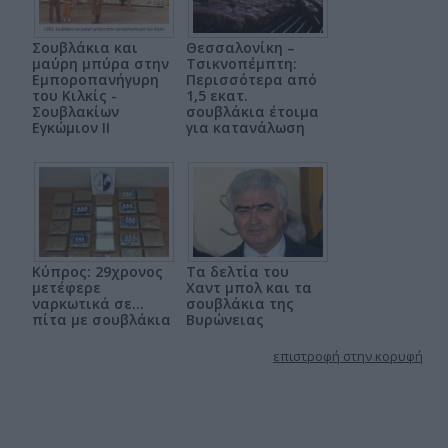
Σουβλάκια και
Θεσσαλονίκη –
μαύρη μπύρα στην
Τσικνοπέμπτη:
Εμποροπανήγυρη
Περισσότερα από
του Κιλκίς -
1,5 εκατ.
Σουβλακίων
σουβλάκια έτοιμα
Εγκώμιον ΙΙ
για κατανάλωση
Κύπρος: 29χρονος
Τα δελτία του
μετέφερε
Χαντ μπολ και τα
ναρκωτικά σε…
σουβλάκια της
πίτα με σουβλάκια
Βυρώνειας
επιστροφή στην κορυφή