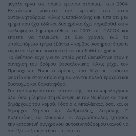
μεγάλα έργα του νομού έμειναν στάσιμα, στο 2004.
Εξειδίκευσε μάλιστα την κριτική του στον
αυτοκινητόδρομο Κιλκίς Θεσσαλονίκης και είπε ότι μεν
τμήμα που έχει εδώ και δυο χρόνια έχει παραδοθεί στην
κυκλοφορία δημοπρατήθηκε το 2003 επί ΠΑΣΟΚ και
έπρεπε να τελειώσει σε δυο χρόνια, ενώ το
υπολειπόμενο τμήμα (Σάντα – κόμβος Ασσήρου) έπρεπε
τώρα να είχε κατασκευαστεί και αποδοθεί σε χρήση.
Το δεύτερο έργο για το οποίο ρητά δεσμεύτηκε ήταν η
συνέχιση του δρόμου Θεσσαλονίκης Κιλκίς μέχρι τον
Προμαχώνα. Είναι ο δρόμος που δέχεται τεράστιο
φορτίο και στον οποίο σημειώνονται πολλά τροχαία και
δυστυχώς και θανατηφόρα.
Για την αναγκαιότητα κατασκευής του συνομολόγησαν
όλοι όσοι μίλησαν στη σύσκεψη με τον Νομάρχη και τους
δημάρχους του νομού. Τόσο ο κ. Μπαλάσκας, όσοι και οι
δήμαρχοι Χέρσου Χρ. Ανθρακίδης, Δοϊράνης Γ.
Καλπακίδης και Μουριών Σ. Αργυρόπουλος ζήτησαν
την κατασκευή σύγχρονου αυτοκινητόδρομου ικανού να
αντέξει – εξυπηρετήσει το φορτίο.