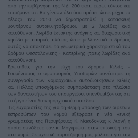
από την κυβέρνηση της Ν.Δ. 200 εκατ. ευρώ, τόνισε και
επισήμανε ότι θα γίνουν όλα όσα πρέπει ώστε μέχρι το
τέλος3 του 2010 να δημοπρατηθεί η κατασκευή
μοντέρνου αυτοκινητόδρομου με 2 λωρίδες ανά
κατεύθυνση, λωρίδα έκτακτης ανάγκης και διαχωριστική
νησίδα με επαρκές πλάτος ώστε μελλοντικά ο δρόμος
αυτός να αποκτήσει τα γεωμετρικά χαρακτηριστικά του
δρόμου Θεσσαλονίκης - Κατερίνης (τρεις λωρίδες ανά
κατεύθυνση).
Ερωτηθείς για την τύχη του δρόμου Κιλκίς –
Γουμένισσας ο υφυπουργός Υποδομών συνέστησε τη
συνεργασία των νομαρχιακών αυτοδιοικήσεων Κιλκίς
και Πέλλας υποσχόμενος συμπαράσταση στο πλαίσιο
των δυνατοτήτων του υπουργείου, υπενθυμίζοντας ότι
το έργο είναι διανομαρχιακού επιπέδου.
Τις ευχαριστίες της για τη θερμή υποδοχή των αιρετών
εκπροσώπων του νομού εξέφρασε η νέα γενική
γραμματέας της Περιφέρειας Κ. Μακεδονίας κ. Λιονή η
οποία συνόδευε τον κ. Μαγκριώτη στην επίσκεψή του
στο νομό. Σε σχετική παρατήρησή μας μάλιστα για την