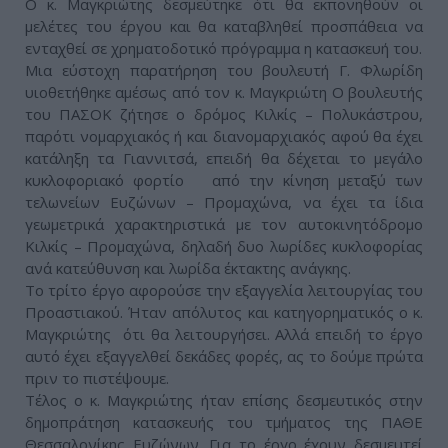
Ο κ. Μαγκριώτης δεσμεύτηκε ότι θα εκπονηθούν οι
μελέτες του έργου και θα καταβληθεί προσπάθεια να
ενταχθεί σε χρηματοδοτικό πρόγραμμα η κατασκευή του.
Μια εύστοχη παρατήρηση του βουλευτή Γ. Φλωρίδη
υιοθετήθηκε αμέσως από τον κ. Μαγκριώτη Ο βουλευτής
του ΠΑΣΟΚ ζήτησε ο δρόμος Κιλκίς – Πολυκάστρου,
παρότι νομαρχιακός ή και διανομαρχιακός αφού θα έχει
κατάληξη τα Γιαννιτσά, επειδή θα δέχεται το μεγάλο
κυκλοφοριακό φορτίο από την κίνηση μεταξύ των
τελωνείων Ευζώνων – Προμαχώνα, να έχει τα ίδια
γεωμετρικά χαρακτηριστικά με τον αυτοκινητόδρομο
Κιλκίς – Προμαχώνα, δηλαδή δυο λωρίδες κυκλοφορίας
ανά κατεύθυνση και λωρίδα έκτακτης ανάγκης.
Το τρίτο έργο αφορούσε την εξαγγελία λειτουργίας του
Προαστιακού. Ήταν απόλυτος και κατηγορηματικός ο κ.
Μαγκριώτης ότι θα λειτουργήσει. Αλλά επειδή το έργο
αυτό έχει εξαγγελθεί δεκάδες φορές, ας το δούμε πρώτα
πριν το πιστέψουμε.
Τέλος ο κ. Μαγκριώτης ήταν επίσης δεσμευτικός στην
δημοπράτηση κατασκευής του τμήματος της ΠΑΘΕ
Θεσσαλονίκης Ευζώνων. Για το έργο έχουν δεσμευτεί