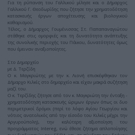
Για τη ρύπανση του Γαλλικού μίλησε και ο Δήμαρχος
Γαλλικού Γ. Θεοδωρίδης που ζήτησε την χρηματοδότηση
κατασκευής έργων αποχέτευσης και βιολογικού
καθαρισμού.
Τέλος, ο Δήμαρχος Γουμένισσας Στ. Παπαπαναγιώτου
στάθηκε στις ομορφιές και τη δυνατότητα ανάπτυξης
της συνολικής περιοχής του Πάικου, δυνατότητες όμως
που έμειναν αναξιοποίητες.
Στο Δημαρχείο
με Δ. Τερζίδη
Ο κ. Μαγκριώτης με την κ. Λιονή επισκέφθηκαν τον
Δήμαρχο Κιλκίς στο δημαρχείο και είχαν μακρά συζήτηση
μαζί του.
Ο κ. Τερζίδης ζήτησε από τον κ. Μαγκριώτη την ένταξη -
χρηματοδότηση κατασκευής ώριμων έργων όπως οι δυο
περιμετρικοί δρόμοι (περί το λόφο Αγίου Γεωργίου και
νότιος ανατολικός από την είσοδο του Κιλκίς μέχρι την
Αργυρούπολη), την καλύτερη αξιοποίηση του
προγράμματος Intereg, ενώ έθεσε ζήτημα απλοποίησης