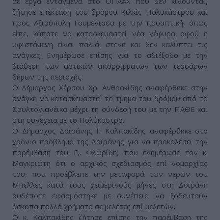
σε έργα ενταγμένα στο ΟΠΑΑΧ που δεν κινούνται,
ζήτησε επέκταση του δρόμου Κιλκίς Πολυκάστρου και
προς Αξιούπολη Γουμένισσα με την προοπτική, όπως
είπε, κάποτε να κατασκευαστεί νέα γέφυρα αφού η
υφιστάμενη είναι παλιά, στενή και δεν καλύπτει τις
ανάγκες. Ενημέρωσε επίσης για το αδιέξοδο με την
διάθεση των αστικών απορριμμάτων των τεσσάρων
δήμων της περιοχής.
Ο Δήμαρχος Χέρσου Χρ. Ανθρακίδης αναφέρθηκε στην
ανάγκη να κατασκευαστεί το τμήμα του δρόμου από τα
Σουλτογιανέικα μέχρι τη σύνδεσή του με την ΠΑΘΕ και
στη συνέχεια με το Πολύκαστρο.
Ο Δήμαρχος Δοϊράνης Γ. Καλπακίδης αναφέρθηκε στο
χρόνιο πρόβλημα της Δοϊράνης για να προκαλέσει την
παρέμβαση του Γ,. Φλωρίδη, που ενημέρωσε τον κ.
Μαγκριώτη ότι ο αρχικός σχεδιασμός επί νομαρχίας
του, που προέβλεπε την μεταφορά των νερών του
Μπέλλες κατά τους χειμερινούς μήνες στη Δοϊράνη
ουδέποτε εφαρμόστηκε με συνέπεια να ξοδευτούν
άσκοπα πολλά χρήματα σε μελέτες επί μελετών.
Ο κ. Καλπακίδης ζήτησε επίσης την παρέμβαση της