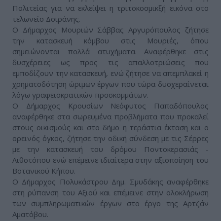
Πολιτείας για να εκλείψει η τριτοκοσμικξή εικόνα στο
τελωνείο Δοϊράνης.
Ο Δήμαρχος Μουριών Σάββας Αργυρόπουλος ζήτησε
την κατασκευή κόμβου στις Μουριές, όπου
σημειώνονται πολλά ατυχήματα. Αναφέρθηκε στις
δυσχέρειες ως προς τις απαλλοτριώσεις που
εμποδίζουν την κατασκευή, ενώ ζήτησε να απεμπλακεί η
χρηματοδότηση ώριμων έργων που τώρα δυσχεραίνεται
λόγω γραφειοκρατικών προσκομμάτων.
Ο Δήμαρχος Κρουσίων Νεόφυτος Παπαδόπουλος
αναφέρθηκε στα σωρευμένα προβλήματα που προκαλεί
στους οικισμούς και στο δήμο η τεράστια έκταση και ο
ορεινός όγκος, ζήτησε την οδική σύνδεση με τις Σέρρες
με την κατασκευή του δρόμου Ποντοκερασιάς -
Λιθοτόπου ενώ επέμεινε ιδιαίτερα στην αξιοποίηση του
Βοτανικού Κήπου.
Ο Δήμαρχος Πολυκάστρου Δημ. Σμυδάκης αναφέρθηκε
στη ρύπανση του Αξιού και επέμεινε στην ολοκλήρωση
των συμπληρωματικών έργων στο έργο της Αρτζάν
Αματόβου.