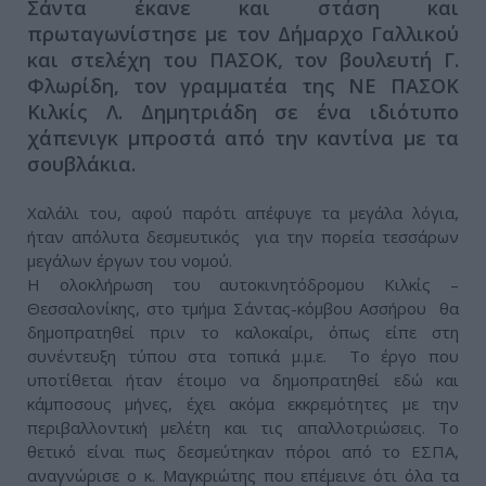
Σάντα έκανε και στάση και
πρωταγωνίστησε με τον Δήμαρχο Γαλλικού
και στελέχη του ΠΑΣΟΚ, τον βουλευτή Γ.
Φλωρίδη, τον γραμματέα της ΝΕ ΠΑΣΟΚ
Κιλκίς Λ. Δημητριάδη σε ένα ιδιότυπο
χάπενιγκ μπροστά από την καντίνα με τα
σουβλάκια.
Χαλάλι του, αφού παρότι απέφυγε τα μεγάλα λόγια,
ήταν απόλυτα δεσμευτικός για την πορεία τεσσάρων
μεγάλων έργων του νομού.
Η ολοκλήρωση του αυτοκινητόδρομου Κιλκίς –
Θεσσαλονίκης, στο τμήμα Σάντας-κόμβου Ασσήρου θα
δημοπρατηθεί πριν το καλοκαίρι, όπως είπε στη
συνέντευξη τύπου στα τοπικά μ.μ.ε. Το έργο που
υποτίθεται ήταν έτοιμο να δημοπρατηθεί εδώ και
κάμποσους μήνες, έχει ακόμα εκκρεμότητες με την
περιβαλλοντική μελέτη και τις απαλλοτριώσεις. Το
θετικό είναι πως δεσμεύτηκαν πόροι από το ΕΣΠΑ,
αναγνώρισε ο κ. Μαγκριώτης που επέμεινε ότι όλα τα