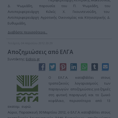
Περιφερειάρχη Κεντρικής Μακεδονίας
Δ. Ψωμιάδη, παρουσία του Π. Ψωμιάδη, του
Αντιπεριφερειάρχη Κιλκίς Χ. Γκουντενούδη, του
Αντιπεριφερειάρχη Αγροτικής Οικονομίας και Κτηνιατρικής Δ.
Ευθυμιάδη,
Διαβάστε περισσότερα...
Τετάρτη, 04 Απριλίου 2012 20:29
Αποζημιώσεις από ΕΛΓΑ
Συντάκτης:
Eidisis.gr
Ο ΕΛ.Γ.Α. καταβάλλει στους
τραπεζικούς λογαριασμούς των
παραγωγών αποζημιώσεις για ζημιές
στη φυτική παραγωγή και το ζωικό
κεφάλαιο, περισσότερα από 13
εκατομ. ευρώ.
Αύριο, Παρασκευή 30 Μαρτίου 2012, ο ΕΛ.Γ.Α. καταβάλλει στους