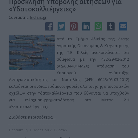
Πρόσκληση Υποβολής αιτήσεων για
«Υδατοκαλλιέργειες»
Συντάκτης:
Eidisis.gr
Από το Τμήμα Αλιείας της Δ/σης
Αγροτικής Οικονομίας & Κτηνιατρικής
της Π.Ε. Κιλκίς ανακοινώνεται ότι
σύμφωνα με την 432/29-02-2012
(ΑΔΑ:Β440Φ-Μ2Χ) Απόφαση του
Υπουργού Ανάπτυξης
Ανταγωνιστικότητας και Ναυτιλίας (ΦΕΚ 604Β΄/05-03-2012)
καλούνται οι ενδιαφερόμενοι φορείς υλοποίησης επενδυτικών
σχεδίων στην Υδατοκαλλιέργεια που δύνανται να υπαχθούν
για ενίσχυση-χρηματοδότηση στο Μέτρο 2.1
«Υδατοκαλλιέργειες»
Διαβάστε περισσότερα...
Παρασκευή, 16 Μαρτίου 2012 22:46