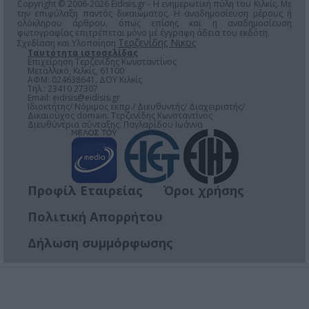
Copyright © 2006-2026 Eidisis.gr - Η ενημερωτική πύλη του Κιλκίς. Με
την επιφύλαξη παντός δικαιώματος. Η αναδημοσίευση μέρους ή
ολόκληρου άρθρου, όπως επίσης και η αναδημοσίευση
φωτογραφίας επιτρέπεται μόνο μέ έγγραφη άδεια του εκδότη.
Τερζενίδης Νικος
Σχεδίαση και Υλοποίηση
Ταυτότητα ιστοσελίδας
Επιχείρηση Τερζενίδης Κωνσταντίνος
Μεταλλικό, Κιλκίς, 61100
ΑΦΜ: 024638641, ΔΟΥ Κιλκίς
Τηλ.: 23410 27307
Email:
eidisis@eidisis.gr
Ιδιοκτήτης/ Νόμιμος εκπρ./ Διευθυντής/ Διαχειριστής/
Δικαιούχος domain: Τερζενίδης Κωνσταντίνος
Διευθύντρια σύνταξης: Παγλαρίδου Ιωάννα
Προφίλ Εταιρείας
Όροι χρήσης
Πολιτική Απορρήτου
Δήλωση συμμόρφωσης