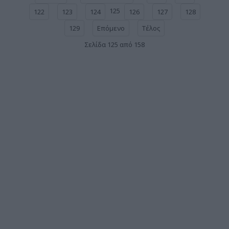
125
122
123
124
126
127
128
129
Επόμενο
Τέλος
Σελίδα 125 από 158