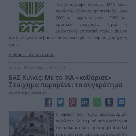
Την επιστροφή εντόκως 424,8 εκατ.
ευρώ που δόθηκαν την περίοδο 2008-
2009 σε αγρότες μέσω ΕΛΓΑ ως
κρατικές ενισχύσεις, ζητεί η
Ευρωπαϊκή Επιτροπή καθώς έκρινε
ότι δεν έγιναν σεβαστοί οι κανόνες για τη νόμιμη χορήγησή
τους.
Διαβάστε περισσότερα...
Δευτέρα, 09 Ιανουαρίου 2012 20:54
ΕΑΣ Κιλκίς: Με το ΙΚΑ «καθάρισε»
Στοίχημα παραμένει το συγκρότημα
Συντάκτης:
Eidisis.gr
Η οφειλή των οχτώ εκατομμυρίων
ευρώ στο ΙΚΑ (τα μισά από οφειλές και
τα υπόλοιπα από πρόστιμα) αποτελεί
το μεγαλύτερο οικονομικό βραχνά της