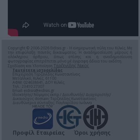
Copyright © 2006-2026 Eidisis.gr - Η ενημερωτική πύλη του Κιλκίς. Με
την επιφύλαξη παντός δικαιώματος. Η αναδημοσίευση μέρους ή
ολόκληρου άρθρου, όπως επίσης και η αναδημοσίευση
φωτογραφίας επιτρέπεται μόνο μέ έγγραφη άδεια του εκδότη.
Τερζενίδης Νικος
Σχεδίαση και Υλοποίηση
Ταυτότητα ιστοσελίδας
Επιχείρηση Τερζενίδης Κωνσταντίνος
Μεταλλικό, Κιλκίς, 61100
ΑΦΜ: 024638641, ΔΟΥ Κιλκίς
Τηλ.: 23410 27307
Email:
eidisis@eidisis.gr
Ιδιοκτήτης/ Νόμιμος εκπρ./ Διευθυντής/ Διαχειριστής/
Δικαιούχος domain: Τερζενίδης Κωνσταντίνος
Διευθύντρια σύνταξης: Παγλαρίδου Ιωάννα
Προφίλ Εταιρείας
Όροι χρήσης