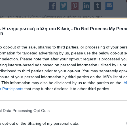
ΕΞΑΝΔΡΟΣ» Κιλκίς αγωνίστηκε και αυτή την Κυριακή, στις
ροτζούνιορ του Μιχάλη Αναστασιάδη έδωσε φιλικούς αγώνες
r - Η ενημερωτική πύλη του Κιλκίς -
Do Not Process My Pers
θνικό Αξιούπολης.
on
ά Τζούνιορ, με συμμετέχουσες τις Ακαδημίες Αλέξανδρος Κιλκίς,
άνη, Δόξα Χέρσου και ΑΕ Πολυκάστρου.
to opt-out of the sale, sharing to third parties, or processing of your per
formation for targeted advertising by us, please use the below opt-out s
r selection. Please note that after your opt-out request is processed y
eing interest-based ads based on personal information utilized by us or
disclosed to third parties prior to your opt-out. You may separately opt-
losure of your personal information by third parties on the IAB’s list of
ίο Χρ. Κετσετζή στ’ Αμάραντα
. This information may also be disclosed by us to third parties on the
IA
Participants
that may further disclose it to other third parties.
 την οικονομική κρίση οργάνωσε ο Σύλλογος Αμαραντιωτών
ώρο που ετοίμασε με το λαογραφικό υλικό του Χρήστου
σχολείο Αμαράντων.
l Data Processing Opt Outs
μοσιογράφος Κώστας Τερζενίδης και ο επιστημονικός συνεργάτης
ώτης Κωνσταντινίδης, ενώ ακολούθησε ενδιαφέρον διάλογος με
o opt-out of the Sharing of my personal data.