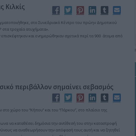
ς Κιλκίς
ραγματοποιήθηκε, στο Συνεδριακό Κέντρο του πρώην Δημοτικού
 στα τροχαία ατυχήματα».
ν επισκέφτηκαν και ενημερώθηκαν σχετικά περί τα 900 άτομα από
υσικό περιβάλλον σημαίνει σεβασμός
το χώρο του ‘’Κήπου’’ και του ‘’Πάρκου’’, στο πλαίσιο της
φωνα να καταθέσει δημόσια την αντίθεσή του στην καταστροφή
υθύνους να αναθεωρήσουν την απόφασή τους αυτή και να ζητηθεί