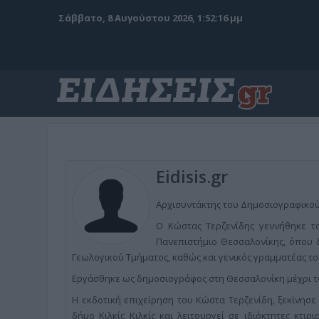
Σάββατο, 8 Αυγούστου 2026, 1:52:17 μμ
Eidisis.gr
Αρχισυντάκτης του Δημοσιογραφικού 
Ο Κώστας Τερζενίδης γεννήθηκε το
Πανεπιστήμιο Θεσσαλονίκης, όπου δ
Γεωλογικού Τμήματος, καθώς και γενικός γραμματέας το
Εργάσθηκε ως δημοσιογράφος στη Θεσσαλονίκη μέχρι το
Η εκδοτική επιχείρηση του Κώστα Τερζενίδη, ξεκίνησε
δήμο Κιλκίς Κιλκίς και λειτουργεί σε ιδιόκτητες κτιρ