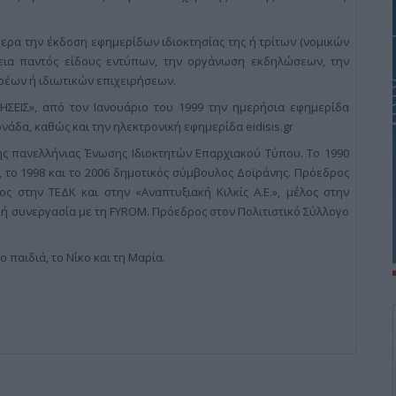
ερα την έκδοση εφημερίδων ιδιοκτησίας της ή τρίτων (νομικών
λεια παντός είδους εντύπων, την οργάνωση εκδηλώσεων, την
έων ή ιδιωτικών επιχειρήσεων.
ΗΣΕΙΣ», από τον Ιανουάριο του 1999 την ημερήσια εφημερίδα
νάδα, καθώς και την ηλεκτρονική εφημερίδα eidisis.gr
ης πανελλήνιας Ένωσης Ιδιοκτητών Επαρχιακού Τύπου. Το 1990
, το 1998 και το 2006 δημοτικός σύμβουλος Δοϊράνης. Πρόεδρος
ος στην ΤΕΔΚ και στην «Αναπτυξιακή Κιλκίς Α.Ε.», μέλος στην
κή συνεργασία με τη FYROM. Πρόεδρος στον Πολιτιστικό Σύλλογο
 παιδιά, το Νίκο και τη Μαρία.