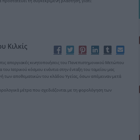
 προστατεύει τη συγκεκριμένη βλάστηση, γιατί:
υ Κιλκίς
 στις απεργιακές κινητοποιήσεις του Πανεπιστημονικού Μετώπου
α του Ιατρικού κόσμου ενάντια στην ένταξη του ταμείου μας
γή των αποθεματικών του κλάδου Υγείας, όσων απέμειναν μετά
φορολογικά μέτρα που σχεδιάζονται με τη φορολόγηση των