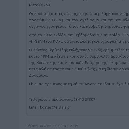
Μεταλλικού.
Οι δραστηριότητες της επιχείρησης περιλαμβάνουν σήμ
προσώπων, Ο.Τ.Α.) και τον σχεδιασμό και την επιμέ
οργάνωση γραφείων Τύπου και προβολής δημόσιων φορ
Από το 1992 εκδίδει την εβδομαδιαία εφημερίδα «ΕΙΔ
«ΠΡΩΙΝΗ του Κιλκίς», στην ιδιόκτητη τυπογραφική της μο
Ο Κώστας Τερζενίδης εκλέχτηκε γενικός γραμματέας τ
και το 1994 εκλέχτηκε Κοινοτικός σύμβουλος Δροσάτου
της Κοινοτικής και Δημοτικής Επιχείρησης, εκπρόσωπ
επταμελή επιτροπή του νομού Κιλκίς για τη διασυνορια
Δροσάτου.
Είναι παντρεμένος με τη Ζήνα Κωνσταντινίδου κι έχει δυο
Τηλέφωνο επικοινωνίας: 23410-27307
Email: kostas@eidisis.gr
Πέμπτη, 18 Οκτωβρίου 2012 20:19