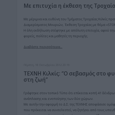
Με επιτυχία η έκθεση της Τροχαία
Με μέριμνα και ευθύνη του Τμήματος Τροχαίας Κιλκίς π
Διαμερίσματος Μουριών, Έκθεση Τροχαίας με θέμα «STOP
Η όλη εκδήλωση στέφτηκε με απόλυτη επιτυχία, αφού τη
φορείς, πολίτες και μαθητές τη περιοχής.
Διαβάστε περισσότερα...
Πέμπτη, 18 Οκτωβρίου 2012 20:19
ΤΕΧΝΗ Κιλκίς: ‘’Ο σεβασμός στο φ
στη ζωή’’
Γράφτηκε στον τοπικό Τύπο ότι επίκειται κοπή 41 δένδρων σ
ανάπλασης και ενοποίησης των δύο χώρων.
Με αυτήν την αφορμή το Δ.Σ. της ΤΕΧΝΗΣ αποφάσισε ομό
που πρόκειται να συντελεστεί, να ζητήσει από τους υπε