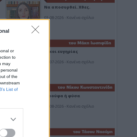
Να αποσυρθεί. Χθες.
03-08-2026 - Κανένα σχόλιο
onal
sonal or
Οίκοι ευγηρίας
ection to
24-07-2026 - Κανένα σχόλιο
ou may
 personal
out of the
 downstream
B’s List of
Ή ρούφα ή φύσα
03-08-2026 - Κανένα σχόλιο