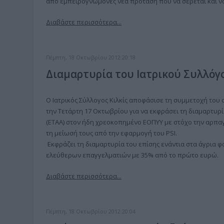
από εμπειρογνώμονες νέα πρόταση που να σέβεται και να
Διαβάστε περισσότερα...
Πέμπτη, 18 Οκτωβρίου 2012 20:18
Διαμαρτυρία του Ιατρικού Συλλόγο
Ο Ιατρικός Σύλλογος Κιλκίς αποφάσισε τη συμμετοχή του
την Τετάρτη 17 Οκτωβρίου για να εκφράσει τη διαμαρτυρί
(ΕΤΑΑ) στον ήδη χρεοκοπημένο ΕΟΠΥΥ με στόχο την αρπα
τη μείωσή τους από την εφαρμογή του PSI.
Εκφράζει τη διαμαρτυρία του επίσης ενάντια στα άγρια 
ελεύθερων επαγγελματιών με 35% από το πρώτο ευρώ.
Διαβάστε περισσότερα...
Πέμπτη, 18 Οκτωβρίου 2012 20:04