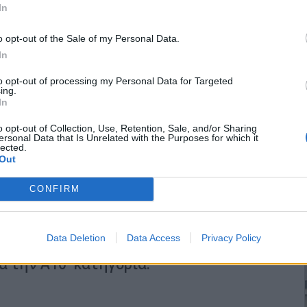
In
, ουσιαστικά εγκαινιάστηκε και ο μουσειακός χώρος που
άτες το Γιώργο Δούκα και τον Πέτρο Συμεωνίδη, σε δυο αίθουσες
o opt-out of the Sale of my Personal Data.
είχε προσφέρει στο χωριού ο αείμνηστος Χρήστος Κετσετζής, με
In
α μικρό μουσείο.
ι και με παλιά αντικείμενα που προσφέρουν κάτοικοι των
to opt-out of processing my Personal Data for Targeted
ing.
 λαογραφικό μουσείο Αμαράντων νάναι ένας επισκέψιμος χώρος
In
o opt-out of Collection, Use, Retention, Sale, and/or Sharing
ersonal Data that Is Unrelated with the Purposes for which it
lected.
Out
CONFIRM
ης Αγωνιστικής
Data Deletion
Data Access
Privacy Policy
Αγωνιστίκης, Βαθμολογίες και
α την Α10' κατηγορία.