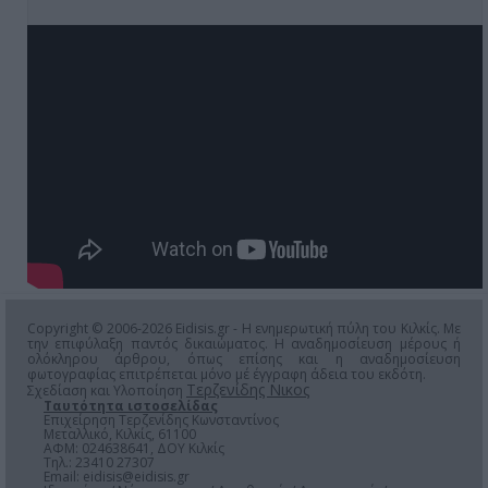
Copyright © 2006-2026 Eidisis.gr - Η ενημερωτική πύλη του Κιλκίς. Με
την επιφύλαξη παντός δικαιώματος. Η αναδημοσίευση μέρους ή
ολόκληρου άρθρου, όπως επίσης και η αναδημοσίευση
φωτογραφίας επιτρέπεται μόνο μέ έγγραφη άδεια του εκδότη.
Τερζενίδης Νικος
Σχεδίαση και Υλοποίηση
Ταυτότητα ιστοσελίδας
Επιχείρηση Τερζενίδης Κωνσταντίνος
Μεταλλικό, Κιλκίς, 61100
ΑΦΜ: 024638641, ΔΟΥ Κιλκίς
Τηλ.: 23410 27307
Email:
eidisis@eidisis.gr