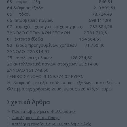
63 φόροι –τέλη 846,31
64 διάφορα έξοδα 210.899,51
65 τόκοι 78.724,49
66 αποσβέσεις παγίων 698.114,89
67 παροχές –χορηγίες επιχορηγήσεις. 285.884,26
ΣΥΝΟΛΟ ΟΡΓΑΝΙΚΩΝ ΕΞΟΔΩΝ 2.781.710,51
81 έκτακτα έξοδα 154.564,51
82 έξοδα προηγουμένων χρήσεων 71.750,40
ΣΥΝΟΛΟ 226.314,91
25 αναλώσεις υλικών 128.234,60
26 ανταλλακτικά παγίων στοιχείων 23.514,00
ΣΥΝΟΛΟ 151.748,60
ΓΕΝΙΚΟ ΣΥΝΟΛΟ 3.159.774,02 ΕΥΡΩ.
Η διαφορά μεταξύ εσόδων και εξόδων αποτελεί το
έλλειμμα της χρήσεως 2008, ύψους 228.475,51 ευρώ.
Σχετικά Άρθρα
Πώς θα κυβερνήσει ο «Καλλικράτης»
Δυο δήμοι μετά το …Πάσχα
Κατάληψη εργαζομένων ΟΤΑ στο δήμο Κιλκίς