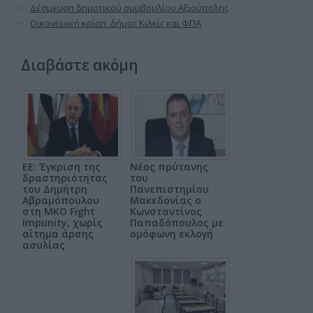
Δέσμευση δημοτικού συμβουλίου Αξιούπολης
Οικονομική κρίση, δήμος Κιλκίς και ΦΠΑ
Διαβάστε ακόμη
ΕΕ: Έγκριση της
Νέος πρύτανης
δραστηριότητας
του
του Δημήτρη
Πανεπιστημίου
Αβραμόπουλου
Μακεδονίας ο
στη ΜΚΟ Fight
Κωνσταντίνος
Impunity, χωρίς
Παπαδόπουλος με
αίτημα άρσης
ομόφωνη εκλογή
ασυλίας