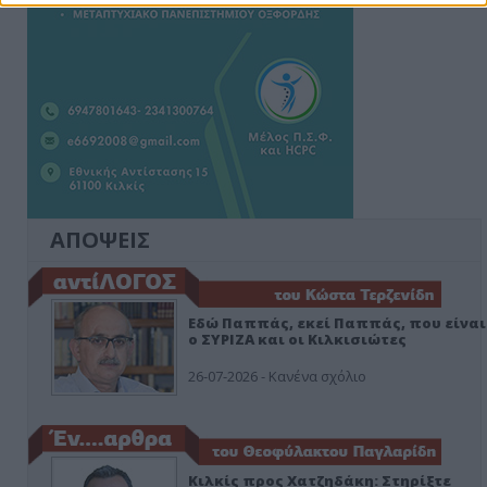
ΑΠΟΨΕΙΣ
Εδώ Παππάς, εκεί Παππάς, που είναι
ο ΣΥΡΙΖΑ και οι Κιλκισιώτες
26-07-2026 - Κανένα σχόλιο
Κιλκίς προς Χατζηδάκη: Στηρίξτε