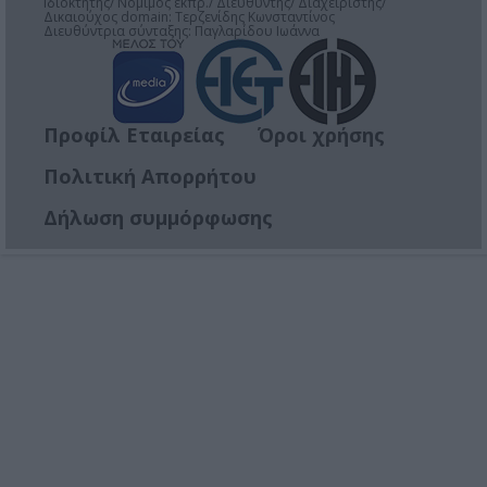
Ιδιοκτήτης/ Νόμιμος εκπρ./ Διευθυντής/ Διαχειριστής/
Δικαιούχος domain: Τερζενίδης Κωνσταντίνος
Διευθύντρια σύνταξης: Παγλαρίδου Ιωάννα
Προφίλ Εταιρείας
Όροι χρήσης
Πολιτική Απορρήτου
Δήλωση συμμόρφωσης