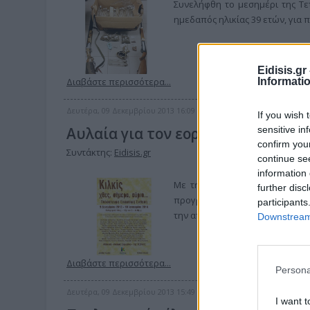
Συνελήφθη το μεσημέρι της Τε
ημεδαπός ηλικίας 39 ετών, για 
Eidisis.g
Informati
Διαβάστε περισσότερα...
Δευτέρα, 09 Δεκεμβρίου 2013 16:09
If you wish 
sensitive in
Αυλαία για τον εορτασμό των 100
confirm you
Συντάκτης:
Eidisis.gr
continue se
information 
Με την πολύπλευρη εικαστική έ
further disc
προγράμματος εορτασμού του Δ
participants
την απελευθέρωση της πόλης το
Downstream 
Διαβάστε περισσότερα...
Persona
Δευτέρα, 09 Δεκεμβρίου 2013 15:49
I want t