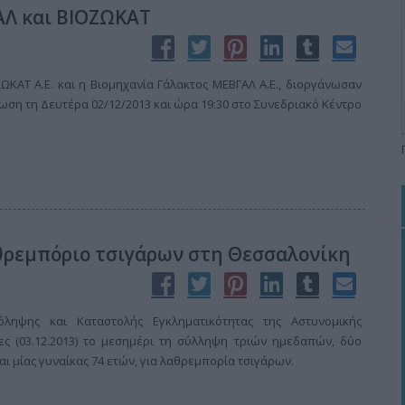
ΑΛ και ΒΙΟΖΩΚΑΤ
ΚΑΤ Α.Ε. και η Βιομηχανία Γάλακτος MEΒΓΑΛ Α.Ε., διοργάνωσαν
ωση τη Δευτέρα 02/12/2013 και ώρα 19:30 στο Συνεδριακό Κέντρο
θρεμπόριο τσιγάρων στη Θεσσαλονίκη
ληψης και Καταστολής Εγκληματικότητας της Αστυνομικής
ες (03.12.2013) το μεσημέρι τη σύλληψη τριών ημεδαπών, δύο
και μίας γυναίκας 74 ετών, για λαθρεμπορία τσιγάρων.