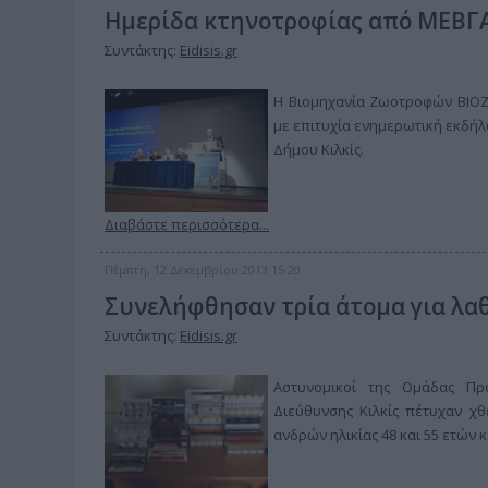
Ημερίδα κτηνοτροφίας από ΜΕΒΓ
Συντάκτης:
Eidisis.gr
Η Βιομηχανία Ζωοτροφών ΒΙΟΖΩ
με επιτυχία ενημερωτική εκδήλ
Δήμου Κιλκίς.
Διαβάστε περισσότερα...
Πέμπτη, 12 Δεκεμβρίου 2013 15:20
Συνελήφθησαν τρία άτομα για λα
Συντάκτης:
Eidisis.gr
Αστυνομικοί της Ομάδας Πρό
Διεύθυνσης Κιλκίς πέτυχαν χθ
ανδρών ηλικίας 48 και 55 ετών 