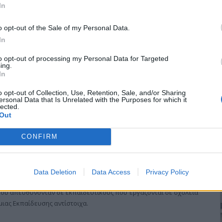
 στο Πολύκαστρο
In
o opt-out of the Sale of my Personal Data.
λάφιση μαστού και μαστογραφίας) πραγματοποιήθηκε την 1
In
στρο από την κινητή Μονάδα Μαστογράφου του ΘΕΑΓΕΝΕΙΟΥ
to opt-out of processing my Personal Data for Targeted
ing.
In
o opt-out of Collection, Use, Retention, Sale, and/or Sharing
ersonal Data that Is Unrelated with the Purposes for which it
lected.
Out
ευτικούς με θέμα την πρόληψη της
CONFIRM
Data Deletion
Data Access
Privacy Policy
αι την Τετάρτη 27 Νοεμβρίου 2013 τα βιωματικά εργαστήρια,
που απευθύνονταν σε εκπαιδευτικούς που εργάζονται σε σχολεία
ιας Εκπαίδευσης αντίστοιχα.