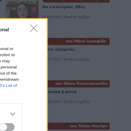
Να αποσυρθεί. Χθες.
03-08-2026 - Κανένα σχόλιο
onal
sonal or
Οίκοι ευγηρίας
ection to
24-07-2026 - Κανένα σχόλιο
ou may
 personal
out of the
 downstream
B’s List of
Ή ρούφα ή φύσα
03-08-2026 - Κανένα σχόλιο