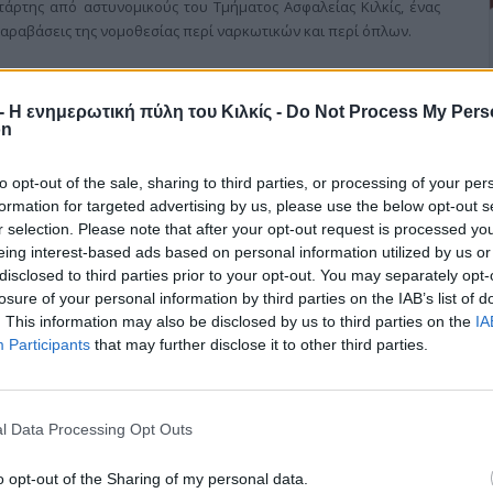
τάρτης από αστυνομικούς του Τμήματος Ασφαλείας Κιλκίς, ένας
παραβάσεις της νομοθεσίας περί ναρκωτικών και περί όπλων.
r - Η ενημερωτική πύλη του Κιλκίς -
Do Not Process My Pers
on
to opt-out of the sale, sharing to third parties, or processing of your per
formation for targeted advertising by us, please use the below opt-out s
χρονων της πόλης
r selection. Please note that after your opt-out request is processed y
eing interest-based ads based on personal information utilized by us or
disclosed to third parties prior to your opt-out. You may separately opt-
κθεση “Κιλκίς: Χθες, σήμερα, αύριο...” θα πέσει η αυλαία του
losure of your personal information by third parties on the IAB’s list of
ήμου Κιλκίς, για τη συμπλήρωση 100 χρόνων από τη Μάχη και
. This information may also be disclosed by us to third parties on the
IA
υ Κιλκίς.
Participants
that may further disclose it to other third parties.
l Data Processing Opt Outs
o opt-out of the Sharing of my personal data.