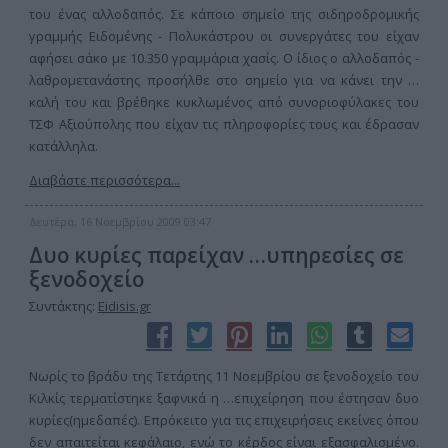
του ένας αλλοδαπός. Σε κάποιο σημείο της σιδηροδρομικής
γραμμής Ειδομένης - Πολυκάστρου οι συνεργάτες του είχαν
αφήσει σάκο με 10.350 γραμμάρια χασίς. Ο ίδιος ο αλλοδαπός -
λαθρομετανάστης προσήλθε στο σημείο για να κάνει την …
καλή του και βρέθηκε κυκλωμένος από συνοριοφύλακες του
ΤΣΦ Αξιούπολης που είχαν τις πληροφορίες τους και έδρασαν
κατάλληλα.
Διαβάστε περισσότερα...
Δευτέρα, 16 Νοεμβρίου 2009 03:47
Δυο κυρίες παρείχαν …υπηρεσίες σε
ξενοδοχείο
Συντάκτης:
Eidisis.gr
Νωρίς το βράδυ της Τετάρτης 11 Νοεμβρίου σε ξενοδοχείο του
Κιλκίς τερματίστηκε ξαφνικά η …επιχείρηση που έστησαν δυο
κυρίες(ημεδαπές). Επρόκειτο για τις επιχειρήσεις εκείνες όπου
δεν απαιτείται κεφάλαιο, ενώ το κέρδος είναι εξασφαλισμένο.