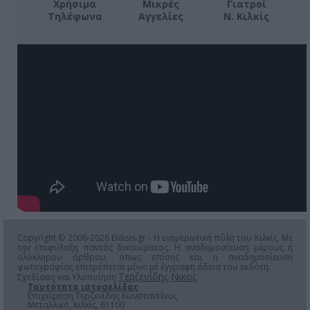
Χρήσιμα
Μικρές
Γιατροί
Τηλέφωνα
Αγγελίες
Ν. Κιλκίς
Copyright © 2006-2026 Eidisis.gr - Η ενημερωτική πύλη του Κιλκίς. Με
την επιφύλαξη παντός δικαιώματος. Η αναδημοσίευση μέρους ή
ολόκληρου άρθρου, όπως επίσης και η αναδημοσίευση
φωτογραφίας επιτρέπεται μόνο μέ έγγραφη άδεια του εκδότη.
Τερζενίδης Νικος
Σχεδίαση και Υλοποίηση
Ταυτότητα ιστοσελίδας
Επιχείρηση Τερζενίδης Κωνσταντίνος
Μεταλλικό, Κιλκίς, 61100