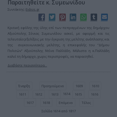
Παραιτηθείτε κ. Συμεωνίδου
Συντάκτης:
Eidisis.gr
Κριτική εφόλης της ύλης επί των πεπραγμένων της δημάρχου
Αξιούπολης Σόνιας Συμεωνίδου ασκεί, με αφορμή και τις
τελευταίεςεξελίξεις με την έγκριση της μελέτης ανάπλασης και
της συγκοινωνιακής μελέτης, η επικεφαλής του “Δήμου
Πολιτών” Αξιούπολης Ντίνα Παλλάδη. Μάλιστα η κ.Παλλάδη
καλεί τη δήμαρχο, χωρις περιστροφές, να παραιτηθεί.
Διαβάστε περισσότερα...
Έναρξη
Προηγούμενο
1609
1610
1614
1611
1612
1613
1615
1616
1617
1618
Επόμενο
Τέλος
Σελίδα 1614 από 1817