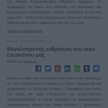
της Εθνικής Συνομοσπονδίας Ελληνικού Εμπορίου. Οι
ψηφοφορίες θα γίνουν στις αίθουσες του Εμπορικού και
Βιομηχανικού Επιμελητηρίου Αθηνών (Ακαδημίας 7) και από
ώρας 9:30 – 16:00 και θα συμμετάσχουν πάνω από τετρακόσιοι
(400) αντιπρόσωποι – εκλέκτορες από όλη την χώρα.
Διαβάστε περισσότερα...
Δευτέρα, 16 Νοεμβρίου 2009 03:38
Μεγαλοπρεπής ενθρόνιση του νέου
Επισκόπου μας
Συντάκτης:
Eidisis.gr
Κλήρος και λαός που συνέρευσε στην τελετή της ενθρόνισης
του νέου Μητροπολίτη Πολυανής και Κιλκίς κ.Εμμανουήλ και
αναφώνησαν το ΑΞΙΟΣ την Τετάρτη 11 Νοεμβρίου στην πόλη
του Κιλκίς. Με κάθε επισημότητα και μεγαλοπρέπεια
πραγματοποιήθηκε η τελετή παρουσία του Μακαριωτάτου
Αρχιεπισκόπου Αθηνών και Πάσης Ελλάδος κ. Ιερωνύμου,