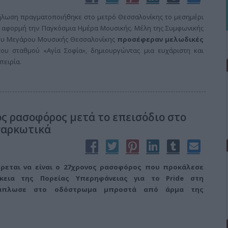
ήλωση πραγματοποιήθηκε στο μετρό Θεσσαλονίκης το μεσημέρι
με αφορμή την Παγκόσμια Ημέρα Μουσικής. Μέλη της Συμφωνικής
υ Μεγάρου Μουσικής Θεσσαλονίκης
προσέφεραν μελωδικές
ου σταθμού «Αγία Σοφία», δημιουργώντας μια ευχάριστη και
πειρία.
ς ρασοφόρος μετά το επεισόδιο στο
 ναρκωτικά
ρεται να είναι ο 27χρονος ρασοφόρος που προκάλεσε
κεια της Πορείας Υπερηφάνειας για το Pride στη
ξάπλωσε στο οδόστρωμα μπροστά από άρμα της