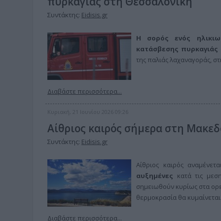
πυρκαγιάς στη Θεσσαλονίκη
Συντάκτης:
Eidisis.gr
Η σορός ενός ηλικιω
κατάσβεσης πυρκαγιάς
της παλιάς λαχαναγοράς, σ
Διαβάστε περισσότερα...
Κυριακή, 21 Ιουνίου 2026 09:26
Αίθριος καιρός σήμερα στη Μακεδ
Συντάκτης:
Eidisis.gr
Αίθριος καιρός αναμένετ
αυξημένες
κατά τις μεση
σημειωθούν κυρίως στα ορει
θερμοκρασία θα κυμαίνεται
Διαβάστε περισσότερα...