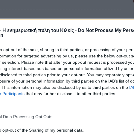
πης: Υπό έλεγχο η κατάσταση
r - Η ενημερωτική πύλη του Κιλκίς -
Do Not Process My Pers
on
 χθες, Σάββατο 20 Ιουνίου, σε αγροδασική περιοχή της Παλαιάς
to opt-out of the sale, sharing to third parties, or processing of your per
ας Σαπών, έχει τεθεί υπό έλεγχο.
formation for targeted advertising by us, please use the below opt-out s
κημένες περιοχές, διασφαλίζοντας την ασφάλεια των κατοίκων.
r selection. Please note that after your opt-out request is processed y
eing interest-based ads based on personal information utilized by us or
disclosed to third parties prior to your opt-out. You may separately opt-
losure of your personal information by third parties on the IAB’s list of
. This information may also be disclosed by us to third parties on the
IA
Participants
that may further disclose it to other third parties.
 για τηλεφωνικές απάτες
l Data Processing Opt Outs
λήφθη χθες, Σάββατο 20 Ιουνίου, κατηγορούμενος για τέσσερις
α απόπειρα που διαπράχθηκαν σε διάφορες περιοχές της Πιερίας
o opt-out of the Sharing of my personal data.