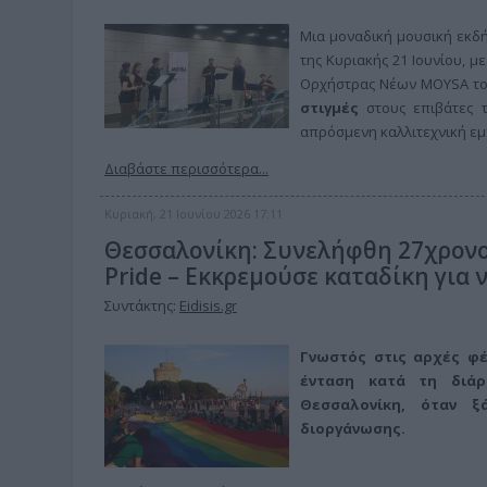
Μια μοναδική μουσική εκδ
της Κυριακής 21 Ιουνίου, 
Ορχήστρας Νέων MOYSA το
στιγμές
στους επιβάτες τ
απρόσμενη καλλιτεχνική εμ
Διαβάστε περισσότερα...
Κυριακή, 21 Ιουνίου 2026 17:11
Θεσσαλονίκη: Συνελήφθη 27χρονο
Pride – Εκκρεμούσε καταδίκη για
Συντάκτης:
Eidisis.gr
Γνωστός στις αρχές φέ
ένταση κατά τη διάρ
Θεσσαλονίκη, όταν 
διοργάνωσης.