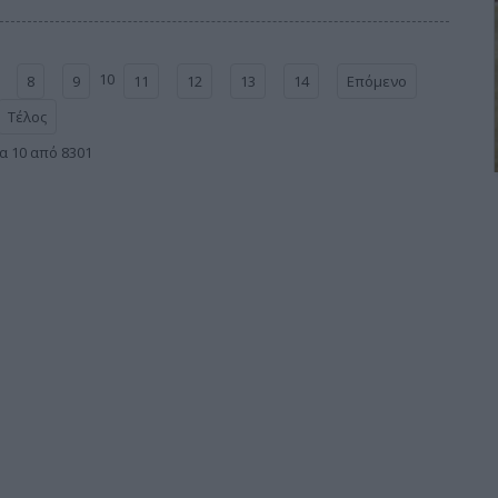
10
8
9
11
12
13
14
Επόμενο
Τέλος
α 10 από 8301