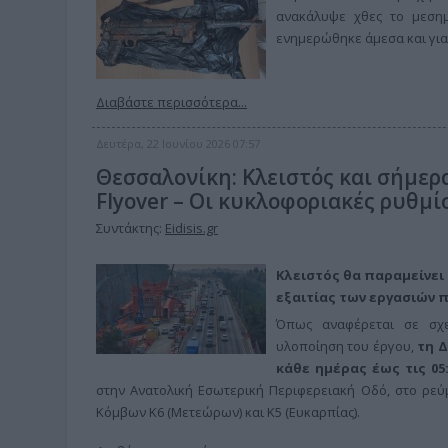
ανακάλυψε χθες το μεσημ
ενημερώθηκε άμεσα και για 
Διαβάστε περισσότερα...
Δευτέρα, 22 Ιουνίου 2026 07:57
Θεσσαλονίκη: Κλειστός και σήμερ
Flyover – Οι κυκλοφοριακές ρυθμί
Συντάκτης:
Eidisis.gr
Κλειστός θα παραμείνει
εξαιτίας των εργασιών π
Όπως αναφέρεται σε σχε
υλοποίηση του έργου,
τη Δ
κάθε ημέρας έως τις 05
στην Ανατολική Εσωτερική Περιφερειακή Οδό, στο ρεύ
Κόμβων Κ6 (Μετεώρων) και Κ5 (Ευκαρπίας).