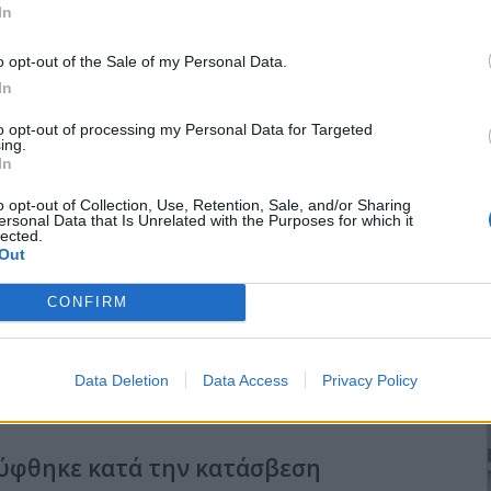
In
o opt-out of the Sale of my Personal Data.
In
to opt-out of processing my Personal Data for Targeted
ing.
του Γαλαξία: Ο Ράινχαρντ Γκέντσελ
In
o opt-out of Collection, Use, Retention, Sale, and/or Sharing
ersonal Data that Is Unrelated with the Purposes for which it
lected.
Out
, ο νομπελίστας αστροφυσικός
Ράινχαρντ Γκέντσελ
παρουσίασε
 σχετικά με τη Μαύρη Τρύπα στο κέντρο του Γαλαξία μας, σε ένα
CONFIRM
Γαλαξίες και Μαύρες Τρύπες».
Data Deletion
Data Access
Privacy Policy
ύφθηκε κατά την κατάσβεση