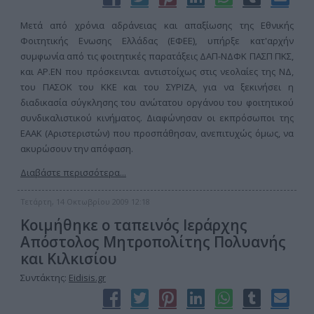
Μετά από χρόνια αδράνειας και απαξίωσης της Εθνικής
Φοιτητικής Ενωσης Ελλάδας (ΕΦΕΕ), υπήρξε κατ'αρχήν
συμφωνία από τις φοιτητικές παρατάξεις ΔΑΠ-ΝΔΦΚ ΠΑΣΠ ΠΚΣ,
και ΑΡ.ΕΝ που πρόσκεινται αντιστοίχως στις νεολαίες της ΝΔ,
του ΠΑΣΟΚ του ΚΚΕ και του ΣΥΡΙΖΑ, για να ξεκινήσει η
διαδικασία σύγκλησης του ανώτατου οργάνου του φοιτητικού
συνδικαλιστικού κινήματος. Διαφώνησαν οι εκπρόσωποι της
ΕΑΑΚ (Αριστεριστών) που προσπάθησαν, ανεπιτυχώς όμως, να
ακυρώσουν την απόφαση.
Διαβάστε περισσότερα...
Τετάρτη, 14 Οκτωβρίου 2009 12:18
Κοιμήθηκε ο ταπεινός Ιεράρχης
Απόστολος Μητροπολίτης Πολυανής
και Κιλκισίου
Συντάκτης:
Eidisis.gr