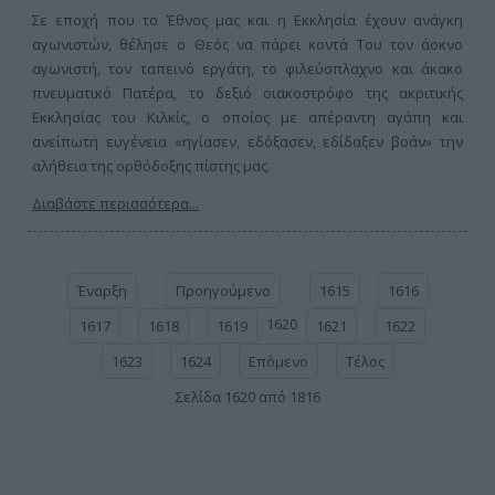
Σε εποχή που το Έθνος μας και η Εκκλησία έχουν ανάγκη
αγωνιστών, θέλησε ο Θεός να πάρει κοντά Του τον άοκνο
αγωνιστή, τον ταπεινό εργάτη, το φιλεύσπλαχνο και άκακο
πνευματικό Πατέρα, το δεξιό οιακοστρόφο της ακριτικής
Εκκλησίας του Κιλκίς, ο οποίος με απέραντη αγάπη και
ανείπωτη ευγένεια «ηγίασεν, εδόξασεν, εδίδαξεν βοάν» την
αλήθεια της ορθόδοξης πίστης μας.
Διαβάστε περισσότερα...
Έναρξη
Προηγούμενο
1615
1616
1620
1617
1618
1619
1621
1622
1623
1624
Επόμενο
Τέλος
Σελίδα 1620 από 1816