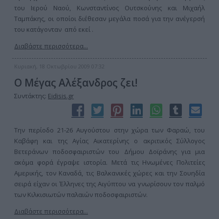
του Ιερού Ναού, Κωνσταντίνος Ουτσκούνης και Μιχαήλ
Ταμπάκης, οι οποίοι διέθεσαν μεγάλα ποσά για την ανέγερσή
του κατάγονταν από εκεί .
Διαβάστε περισσότερα...
Κυριακή, 18 Οκτωβρίου 2009 07:32
Ο Μέγας Αλέξανδρος ζει!
Συντάκτης:
Eidisis.gr
Την περίοδο 21-26 Αυγούστου στην χώρα των Φαραώ, του
Καβάφη και της Αγίας Αικατερίνης ο ακριτικός Σύλλογος
Βετεράνων ποδοσφαιριστών του Δήμου Δοϊράνης για μια
ακόμα φορά έγραψε ιστορία. Μετά τις Ηνωμένες Πολιτείες
Αμερικής, τον Καναδά, τις Βαλκανικές χώρες και την Σουηδία
σειρά είχαν οι Έλληνες της Αιγύπτου να γνωρίσουν τον παλμό
των Κιλκισιωτών παλαιών ποδοσφαιριστών.
Διαβάστε περισσότερα...