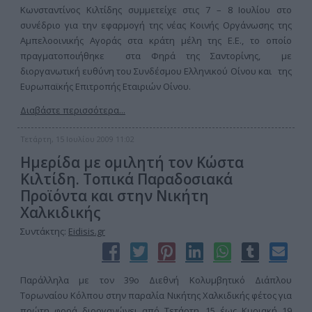
Κωνσταντίνος Κιλτίδης συμμετείχε στις 7 – 8 Ιουλίου στο
συνέδριο για την εφαρμογή της νέας Κοινής Οργάνωσης της
Αμπελοοινικής Αγοράς στα κράτη μέλη της Ε.Ε., το οποίο
πραγματοποιήθηκε στα Φηρά της Σαντορίνης, με
διοργανωτική ευθύνη του Συνδέσμου Ελληνικού Οίνου και της
Ευρωπαϊκής Επιτροπής Εταιριών Οίνου.
Διαβάστε περισσότερα...
Τετάρτη, 15 Ιουλίου 2009 11:02
Ημερίδα με ομιλητή τον Κώστα
Κιλτίδη. Τοπικά Παραδοσιακά
Προϊόντα και στην Νικήτη
Χαλκιδικής
Συντάκτης:
Eidisis.gr
Παράλληλα με τον 39ο Διεθνή Κολυμβητικό Διάπλου
Τορωναίου Κόλπου στην παραλία Νικήτης Χαλκιδικής φέτος για
πρώτη φορά διοργανώνει από Τετάρτη, 15 έως Κυριακή 19