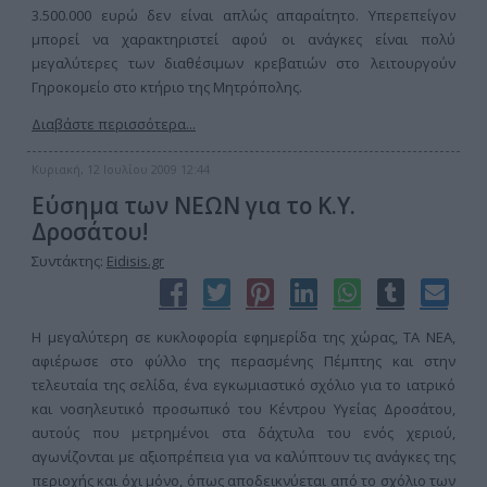
3.500.000 ευρώ δεν είναι απλώς απαραίτητο. Υπερεπείγον
μπορεί να χαρακτηριστεί αφού οι ανάγκες είναι πολύ
μεγαλύτερες των διαθέσιμων κρεβατιών στο λειτουργούν
Γηροκομείο στο κτήριο της Μητρόπολης.
Διαβάστε περισσότερα...
Κυριακή, 12 Ιουλίου 2009 12:44
Εύσημα των ΝΕΩΝ για το Κ.Υ.
Δροσάτου!
Συντάκτης:
Eidisis.gr
Η μεγαλύτερη σε κυκλοφορία εφημερίδα της χώρας, ΤΑ ΝΕΑ,
αφιέρωσε στο φύλλο της περασμένης Πέμπτης και στην
τελευταία της σελίδα, ένα εγκωμιαστικό σχόλιο για το ιατρικό
και νοσηλευτικό προσωπικό του Κέντρου Υγείας Δροσάτου,
αυτούς που μετρημένοι στα δάχτυλα του ενός χεριού,
αγωνίζονται με αξιοπρέπεια για να καλύπτουν τις ανάγκες της
περιοχής και όχι μόνο, όπως αποδεικνύεται από το σχόλιο των