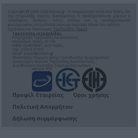
Copyright © 2006-2026 Eidisis.gr - Η ενημερωτική πύλη του Κιλκίς. Με
την επιφύλαξη παντός δικαιώματος. Η αναδημοσίευση μέρους ή
ολόκληρου άρθρου, όπως επίσης και η αναδημοσίευση
φωτογραφίας επιτρέπεται μόνο μέ έγγραφη άδεια του εκδότη.
Τερζενίδης Νικος
Σχεδίαση και Υλοποίηση
Ταυτότητα ιστοσελίδας
Επιχείρηση Τερζενίδης Κωνσταντίνος
Μεταλλικό, Κιλκίς, 61100
ΑΦΜ: 024638641, ΔΟΥ Κιλκίς
Τηλ.: 23410 27307
Email:
eidisis@eidisis.gr
Ιδιοκτήτης/ Νόμιμος εκπρ./ Διευθυντής/ Διαχειριστής/
Δικαιούχος domain: Τερζενίδης Κωνσταντίνος
Διευθύντρια σύνταξης: Παγλαρίδου Ιωάννα
Προφίλ Εταιρείας
Όροι χρήσης
Πολιτική Απορρήτου
Δήλωση συμμόρφωσης