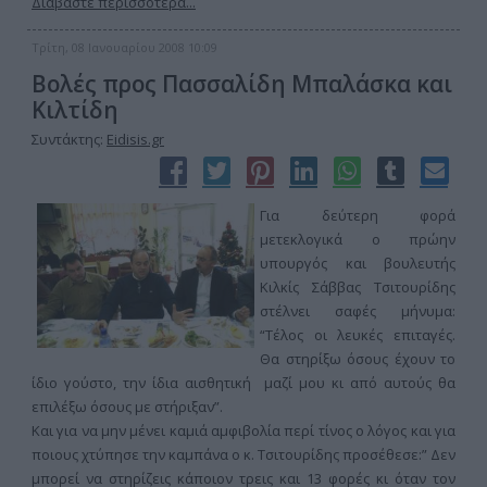
Διαβάστε περισσότερα...
Τρίτη, 08 Ιανουαρίου 2008 10:09
Βολές προς Πασσαλίδη Μπαλάσκα και
Κιλτίδη
Συντάκτης:
Eidisis.gr
Για δεύτερη φορά
μετεκλογικά ο πρώην
υπουργός και βουλευτής
Κιλκίς Σάββας Τσιτουρίδης
στέλνει σαφές μήνυμα:
“Τέλος οι λευκές επιταγές.
Θα στηρίξω όσους έχουν το
ίδιο γούστο, την ίδια αισθητική μαζί μου κι από αυτούς θα
επιλέξω όσους με στήριξαν”.
Και για να μην μένει καμιά αμφιβολία περί τίνος ο λόγος και για
ποιους χτύπησε την καμπάνα ο κ. Τσιτουρίδης προσέθεσε:” Δεν
μπορεί να στηρίζεις κάποιον τρεις και 13 φορές κι όταν τον