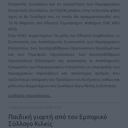
Επιτροπής Συνεδρίου και τη συγκρότηση των Νομαρχιακών
Επιτροπών Συνεδρίου, το ΠΑΣΟΚ μπαίνει στην τελευταία φάση
προς το 8ο Συνέδριό του, το οποίο θα πραγματοποιηθεί στις
13-16 Μαρτίου στο Κλειστό Γυμναστήριο Φαλήρου (ΤΑΕ ΚΒΟ
ΝΤΟ).
Στην ΚΟΕΣ συμμετέχουν: Τα μέλη του Εθνικού Συμβουλίου, οι
Συντονιστές και Αναπληρωτές Συντονιστές των Νομαρχιακών
Επιτροπών, των Δευτεροβάθμιων Οργανώσεων Εργαζομένων
και των Τομεακών Οργανώσεων, των Δευτεροβάθμιων
Οργανώσεων Ελληνισμού της Διασποράς, οι Αναπληρωτές
Γραμματείς των Περιφερειακών Επιτροπών, οι επικεφαλής των
Νομαρχιακών παρατάξεων και αντίστοιχος αριθμός που
ορίζονται με απόφαση του Προέδρου του Κινήματος, καθώς και
μέλη που συμμετέχουν στο Συνέδριο λόγω θέσης ή ιδιότητας.
Διαβάστε περισσότερα...
Τετάρτη, 09 Ιανουαρίου 2008 10:00
Παιδική γιορτή από τον Εμπορικό
Σύλλογο Κιλκίς