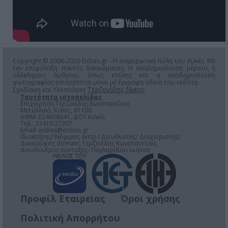
Copyright © 2006-2026 Eidisis.gr - Η ενημερωτική πύλη του Κιλκίς. Με
την επιφύλαξη παντός δικαιώματος. Η αναδημοσίευση μέρους ή
ολόκληρου άρθρου, όπως επίσης και η αναδημοσίευση
φωτογραφίας επιτρέπεται μόνο μέ έγγραφη άδεια του εκδότη.
Τερζενίδης Νικος
Σχεδίαση και Υλοποίηση
Ταυτότητα ιστοσελίδας
Επιχείρηση Τερζενίδης Κωνσταντίνος
Μεταλλικό, Κιλκίς, 61100
ΑΦΜ: 024638641, ΔΟΥ Κιλκίς
Τηλ.: 23410 27307
Email:
eidisis@eidisis.gr
Ιδιοκτήτης/ Νόμιμος εκπρ./ Διευθυντής/ Διαχειριστής/
Δικαιούχος domain: Τερζενίδης Κωνσταντίνος
Διευθύντρια σύνταξης: Παγλαρίδου Ιωάννα
Προφίλ Εταιρείας
Όροι χρήσης
Πολιτική Απορρήτου