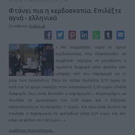
Τετάρτη, 09 Φεβρουαρίου 2011 21:49
Φτάνει πια η κερδοσκοπία. Επιλέξτε
αγνά - ελληνικά
Συντάκτης:
Eidisis.gr
«…Να σταματήσει τώρα το όργιο
κερδοσκοπίας που εξακολουθεί να
συμβαίνει σήμερα, να μεγαλώνει η
τεράστια διαφορά στην ψαλίδα που
υπάρχει από τον παραγωγό ως το
ράφι των προϊόντων. Όταν το σιτάρι πωλείται 0,15 ευρώ το
κιλό και το ψωμί κοστίζει στον καταναλωτή 2,29 ευρώ (1543%
διαφορά). Πως είναι δυνατόν ο παραγωγός – κτηνοτρόφος να
πουλάει τα αμνοερίφια του 3,50 ευρώ και ο Έλληνας
καταναλωτής να το αγοράζει 11 ευρώ; Και πως είναι δυνατό να
πουλάει ο παραγωγός το αγελαδινό γάλα 0,35 ευρώ και στο
ράφι να φτάνει το 1,60 ευρώ…»
Διαβάστε περισσότερα...