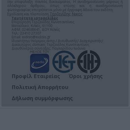
την επιφύλαξη παντός δικαιώματος. Η αναδημοσίευση μέρους ή
ολόκληρου άρθρου, όπως επίσης και η αναδημοσίευση
φωτογραφίας επιτρέπεται μόνο μέ έγγραφη άδεια του εκδότη.
Τερζενίδης Νικος
Σχεδίαση και Υλοποίηση
Ταυτότητα ιστοσελίδας
Επιχείρηση Τερζενίδης Κωνσταντίνος
Μεταλλικό, Κιλκίς, 61100
ΑΦΜ: 024638641, ΔΟΥ Κιλκίς
Τηλ.: 23410 27307
Email:
eidisis@eidisis.gr
Ιδιοκτήτης/ Νόμιμος εκπρ./ Διευθυντής/ Διαχειριστής/
Δικαιούχος domain: Τερζενίδης Κωνσταντίνος
Διευθύντρια σύνταξης: Παγλαρίδου Ιωάννα
Προφίλ Εταιρείας
Όροι χρήσης
Πολιτική Απορρήτου
Δήλωση συμμόρφωσης