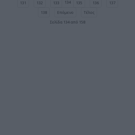
134
131
132
133
135
136
137
138
Επόμενο
Τέλος
Σελίδα 134 από 158