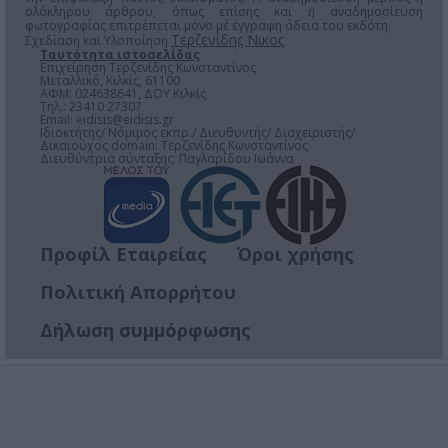
ολόκληρου άρθρου, όπως επίσης και η αναδημοσίευση
φωτογραφίας επιτρέπεται μόνο μέ έγγραφη άδεια του εκδότη.
Τερζενίδης Νικος
Σχεδίαση και Υλοποίηση
Ταυτότητα ιστοσελίδας
Επιχείρηση Τερζενίδης Κωνσταντίνος
Μεταλλικό, Κιλκίς, 61100
ΑΦΜ: 024638641, ΔΟΥ Κιλκίς
Τηλ.: 23410 27307
Email:
eidisis@eidisis.gr
Ιδιοκτήτης/ Νόμιμος εκπρ./ Διευθυντής/ Διαχειριστής/
Δικαιούχος domain: Τερζενίδης Κωνσταντίνος
Διευθύντρια σύνταξης: Παγλαρίδου Ιωάννα
Προφίλ Εταιρείας
Όροι χρήσης
Πολιτική Απορρήτου
Δήλωση συμμόρφωσης