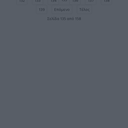
132
133
134
136
137
138
139
Επόμενο
Τέλος
Σελίδα 135 από 158