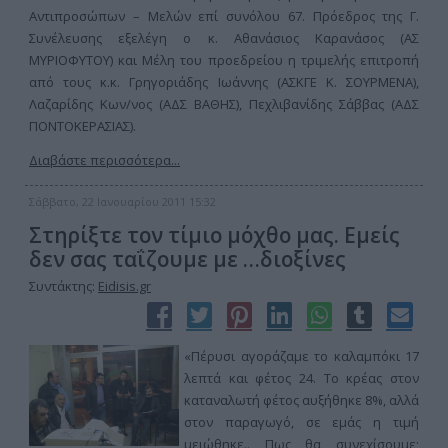
Αντιπροσώπων – Μελών επί συνόλου 67. Πρόεδρος της Γ.
Συνέλευσης εξελέγη ο κ. Αθανάσιος Καρανάσος (ΑΣ
ΜΥΡΙΟΦΥΤΟΥ) και Μέλη του προεδρείου η τριμελής επιτροπή
από τους κ.κ. Γρηγοριάδης Ιωάννης (ΑΣΚΓΕ Κ. ΣΟΥΡΜΕΝΑ),
Λαζαρίδης Κων/νος (ΑΔΣ ΒΑΘΗΣ), Πεχλιβανίδης Σάββας (ΑΔΣ
ΠΟΝΤΟΚΕΡΑΣΙΑΣ).
Διαβάστε περισσότερα...
Σάββατο, 22 Ιανουαρίου 2011 15:32
Στηρίξτε τον τίμιο μόχθο μας. Εμείς
δεν σας ταΐζουμε με …διοξίνες
Συντάκτης:
Eidisis.gr
«Πέρυσι αγοράζαμε το καλαμπόκι 17
λεπτά και φέτος 24. Το κρέας στον
καταναλωτή φέτος αυξήθηκε 8%, αλλά
στον παραγωγό, σε εμάς η τιμή
μειώθηκε.. Πως θα συνεχίσουμε;