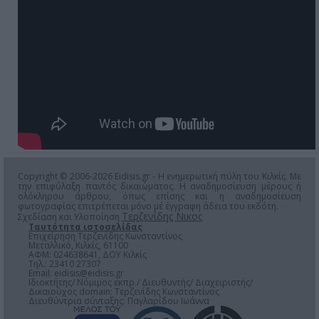
Copyright © 2006-2026 Eidisis.gr - Η ενημερωτική πύλη του Κιλκίς. Με
την επιφύλαξη παντός δικαιώματος. Η αναδημοσίευση μέρους ή
ολόκληρου άρθρου, όπως επίσης και η αναδημοσίευση
φωτογραφίας επιτρέπεται μόνο μέ έγγραφη άδεια του εκδότη.
Τερζενίδης Νικος
Σχεδίαση και Υλοποίηση
Ταυτότητα ιστοσελίδας
Επιχείρηση Τερζενίδης Κωνσταντίνος
Μεταλλικό, Κιλκίς, 61100
ΑΦΜ: 024638641, ΔΟΥ Κιλκίς
Τηλ.: 23410 27307
Email:
eidisis@eidisis.gr
Ιδιοκτήτης/ Νόμιμος εκπρ./ Διευθυντής/ Διαχειριστής/
Δικαιούχος domain: Τερζενίδης Κωνσταντίνος
Διευθύντρια σύνταξης: Παγλαρίδου Ιωάννα