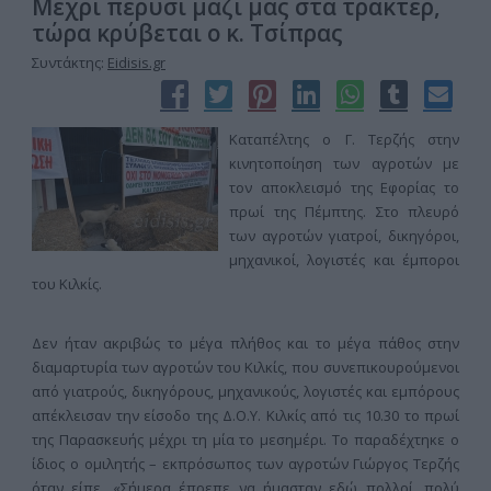
Μέχρι πέρυσι μαζί μας στα τρακτέρ,
τώρα κρύβεται ο κ. Τσίπρας
Συντάκτης:
Eidisis.gr
Καταπέλτης ο Γ. Τερζής στην
κινητοποίηση των αγροτών με
τον αποκλεισμό της Εφορίας το
πρωί της Πέμπτης. Στο πλευρό
των αγροτών γιατροί, δικηγόροι,
μηχανικοί, λογιστές και έμποροι
του Κιλκίς.
Δεν ήταν ακριβώς το μέγα πλήθος και το μέγα πάθος στην
διαμαρτυρία των αγροτών του Κιλκίς, που συνεπικουρούμενοι
από γιατρούς, δικηγόρους, μηχανικούς, λογιστές και εμπόρους
απέκλεισαν την είσοδο της Δ.Ο.Υ. Κιλκίς από τις 10.30 το πρωί
της Παρασκευής μέχρι τη μία το μεσημέρι. Το παραδέχτηκε ο
ίδιος ο ομιλητής – εκπρόσωπος των αγροτών Γιώργος Τερζής
όταν είπε, «Σήμερα έπρεπε να ήμασταν εδώ πολλοί, πολύ