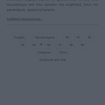
περισσότεροι από όσοι είμαστε» στη συμβολική, όπως την
χαρακτήρισε, φραγή της Εφορίας.
Διαβάστε περισσότερα...
Έναρξη
Προηγούμενο
90
91
92
95
93
94
96
97
98
99
Επόμενο
Τέλος
Σελίδα 95 από 158