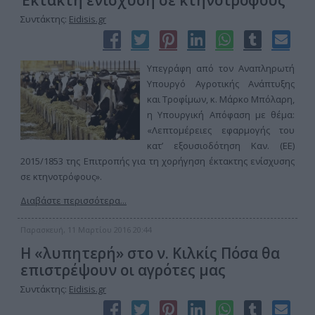
Έκτακτη ενίσχυση σε κτηνοτρόφους
Συντάκτης:
Eidisis.gr
Υπεγράφη από τον Αναπληρωτή
Υπουργό Αγροτικής Ανάπτυξης
και Τροφίμων, κ. Μάρκο Μπόλαρη,
η Υπουργική Απόφαση με θέμα:
«Λεπτομέρειες εφαρμογής του
κατ’ εξουσιοδότηση Καν. (ΕΕ)
2015/1853 της Επιτροπής για τη χορήγηση έκτακτης ενίσχυσης
σε κτηνοτρόφους».
Διαβάστε περισσότερα...
Παρασκευή, 11 Μαρτίου 2016 20:44
Η «λυπητερή» στο ν. Κιλκίς Πόσα θα
επιστρέψουν οι αγρότες μας
Συντάκτης:
Eidisis.gr