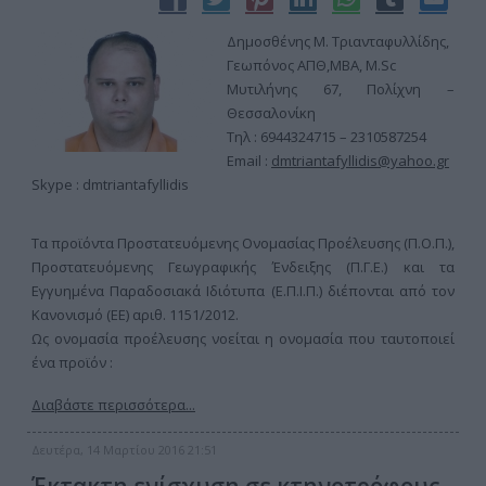
Δημοσθένης Μ. Τριανταφυλλίδης,
Γεωπόνος ΑΠΘ,ΜΒΑ, Μ.Sc
Μυτιλήνης 67, Πολίχνη –
Θεσσαλονίκη
Τηλ : 6944324715 – 2310587254
Email :
dmtriantafyllidis@yahoo.gr
Skype : dmtriantafyllidis
Τα προϊόντα Προστατευόμενης Ονομασίας Προέλευσης (Π.Ο.Π.),
Προστατευόμενης Γεωγραφικής Ένδειξης (Π.Γ.Ε.) και τα
Εγγυημένα Παραδοσιακά Ιδιότυπα (Ε.Π.Ι.Π.) διέπονται από τον
Κανονισμό (EE) αριθ. 1151/2012.
Ως ονομασία προέλευσης νοείται η ονομασία που ταυτοποιεί
ένα προϊόν :
Διαβάστε περισσότερα...
Δευτέρα, 14 Μαρτίου 2016 21:51