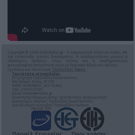
Copyright © 2006-2026 Eidisis.gr - Η ενημερωτική πύλη του Κιλκίς. Με
την επιφύλαξη παντός δικαιώματος. Η αναδημοσίευση μέρους ή
ολόκληρου άρθρου, όπως επίσης και η αναδημοσίευση
φωτογραφίας επιτρέπεται μόνο μέ έγγραφη άδεια του εκδότη.
Τερζενίδης Νικος
Σχεδίαση και Υλοποίηση
Ταυτότητα ιστοσελίδας
Επιχείρηση Τερζενίδης Κωνσταντίνος
Μεταλλικό, Κιλκίς, 61100
ΑΦΜ: 024638641, ΔΟΥ Κιλκίς
Τηλ.: 23410 27307
Email:
eidisis@eidisis.gr
Ιδιοκτήτης/ Νόμιμος εκπρ./ Διευθυντής/ Διαχειριστής/
Δικαιούχος domain: Τερζενίδης Κωνσταντίνος
Διευθύντρια σύνταξης: Παγλαρίδου Ιωάννα
Προφίλ Εταιρείας
Όροι χρήσης