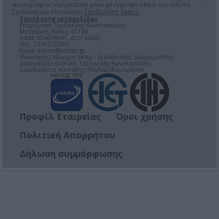
φωτογραφίας επιτρέπεται μόνο μέ έγγραφη άδεια του εκδότη.
Τερζενίδης Νικος
Σχεδίαση και Υλοποίηση
Ταυτότητα ιστοσελίδας
Επιχείρηση Τερζενίδης Κωνσταντίνος
Μεταλλικό, Κιλκίς, 61100
ΑΦΜ: 024638641, ΔΟΥ Κιλκίς
Τηλ.: 23410 27307
Email:
eidisis@eidisis.gr
Ιδιοκτήτης/ Νόμιμος εκπρ./ Διευθυντής/ Διαχειριστής/
Δικαιούχος domain: Τερζενίδης Κωνσταντίνος
Διευθύντρια σύνταξης: Παγλαρίδου Ιωάννα
Προφίλ Εταιρείας
Όροι χρήσης
Πολιτική Απορρήτου
Δήλωση συμμόρφωσης