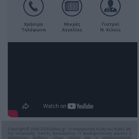
Χρήσιμα
Μικρές
Γιατροί
Τηλέφωνα
Αγγελίες
Ν. Κιλκίς
Copyright © 2006-2026 Eidisis.gr - Η ενημερωτική πύλη του Κιλκίς. Με
την επιφύλαξη παντός δικαιώματος. Η αναδημοσίευση μέρους ή
ολόκληρου άρθρου, όπως επίσης και η αναδημοσίευση