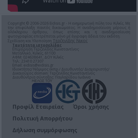
Copyright © 2006-2026 Eidisis.gr - Η ενημερωτική πύλη του Κιλκίς. Με
την επιφύλαξη παντός δικαιώματος. Η αναδημοσίευση μέρους ή
ολόκληρου άρθρου, όπως επίσης και η αναδημοσίευση
φωτογραφίας επιτρέπεται μόνο μέ έγγραφη άδεια του εκδότη.
Τερζενίδης Νικος
Σχεδίαση και Υλοποίηση
Ταυτότητα ιστοσελίδας
Επιχείρηση Τερζενίδης Κωνσταντίνος
Μεταλλικό, Κιλκίς, 61100
ΑΦΜ: 024638641, ΔΟΥ Κιλκίς
Τηλ.: 23410 27307
Email:
eidisis@eidisis.gr
Ιδιοκτήτης/ Νόμιμος εκπρ./ Διευθυντής/ Διαχειριστής/
Δικαιούχος domain: Τερζενίδης Κωνσταντίνος
Διευθύντρια σύνταξης: Παγλαρίδου Ιωάννα
Προφίλ Εταιρείας
Όροι χρήσης
Πολιτική Απορρήτου
Δήλωση συμμόρφωσης