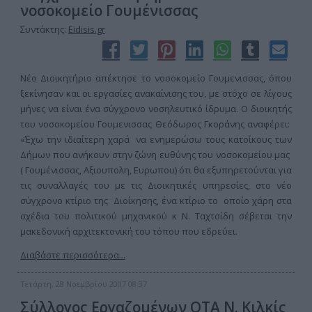
νοσοκομείο Γουμένισσας
Συντάκτης:
Eidisis.gr
Νέο Διοικητήριο απέκτησε το νοσοκομείο Γουμενισσας, όπου
ξεκίνησαν και οι εργασίες ανακαίνισης του, με στόχο σε λίγους
μήνες να είναι ένα σύγχρονο νοσηλευτικό ίδρυμα. Ο διοικητής
του νοσοκομείου Γουμενισσας Θεόδωρος Γκοράνης αναφέρει:
«Έχω την ιδιαίτερη χαρά να ενημερώσω τους κατοίκους των
Δήμων που ανήκουν στην ζώνη ευθύνης του νοσοκομείου μας
( Γουμένισσας, Αξιουπολη, Ευρωπου) ότι θα εξυπηρετούνται για
τις συναλλαγές του με τις Διοικητικές υπηρεσίες, στο νέο
σύγχρονο κτίριο της Διοίκησης, ένα κτίριο το οποίο χάρη στα
σχέδια του πολιτικού μηχανικού κ Ν. Ταχτσίδη σέβεται την
μακεδονική αρχιτεκτονική του τόπου που εδρεύει.
Διαβάστε περισσότερα...
Τετάρτη, 28 Νοεμβρίου 2007 08:37
Σύλλογος Εργαζομένων ΟΤΑ Ν. Κιλκίς