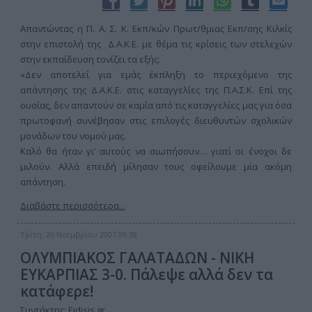
Απαντώντας η Π. Α. Σ. Κ. Εκπ/κών Πρωτ/θμιας Εκπ/σης Κιλκίς
στην επιστολή της Δ.Α.Κ.Ε. με θέμα τις κρίσεις των στελεχών
στην εκπαίδευση τονίζει τα εξής:
«Δεν αποτελεί για εμάς έκπληξη το περιεχόμενο της
απάντησης της Δ.Α.Κ.Ε. στις καταγγελίες της Π.Α.Σ.Κ. Επί της
ουσίας, δεν απαντούν σε καμία από τις καταγγελίες μας για όσα
πρωτοφανή συνέβησαν στις επιλογές διευθυντών σχολικών
μονάδων του νομού μας.
Καλό θα ήταν γι’ αυτούς να σιωπήσουν… γιατί οι ένοχοι δε
μιλούν. Αλλά επειδή μίλησαν τους οφείλουμε μία ακόμη
απάντηση.
Διαβάστε περισσότερα...
Τρίτη, 20 Νοεμβρίου 2007 09:38
ΟΛΥΜΠΙΑΚΟΣ ΓΑΛΑΤΑΔΩΝ - ΝΙΚΗ
ΕΥΚΑΡΠΙΑΣ 3-0. Πάλεψε αλλά δεν τα
κατάφερε!
Συντάκτης:
Eidisis.gr