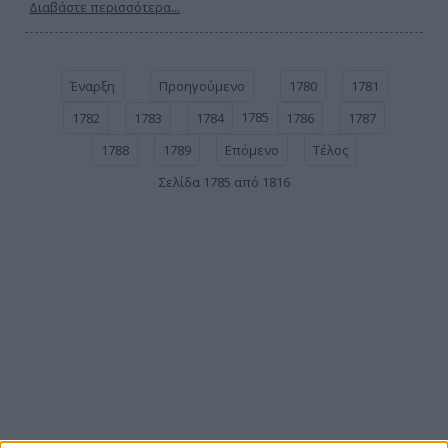
Διαβάστε περισσότερα...
Έναρξη
Προηγούμενο
1780
1781
1785
1782
1783
1784
1786
1787
1788
1789
Επόμενο
Τέλος
Σελίδα 1785 από 1816