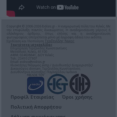
Copyright © 2006-2026 Eidisis.gr - Η ενημερωτική πύλη του Κιλκίς. Με
την επιφύλαξη παντός δικαιώματος. Η αναδημοσίευση μέρους ή
ολόκληρου άρθρου, όπως επίσης και η αναδημοσίευση
φωτογραφίας επιτρέπεται μόνο μέ έγγραφη άδεια του εκδότη.
Τερζενίδης Νικος
Σχεδίαση και Υλοποίηση
Ταυτότητα ιστοσελίδας
Επιχείρηση Τερζενίδης Κωνσταντίνος
Μεταλλικό, Κιλκίς, 61100
ΑΦΜ: 024638641, ΔΟΥ Κιλκίς
Τηλ.: 23410 27307
Email:
eidisis@eidisis.gr
Ιδιοκτήτης/ Νόμιμος εκπρ./ Διευθυντής/ Διαχειριστής/
Δικαιούχος domain: Τερζενίδης Κωνσταντίνος
Διευθύντρια σύνταξης: Παγλαρίδου Ιωάννα
Προφίλ Εταιρείας
Όροι χρήσης
Πολιτική Απορρήτου
Δήλωση συμμόρφωσης