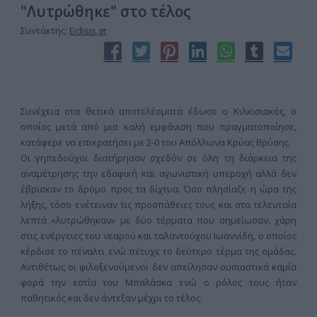
"Λυτρώθηκε" στο τέλος
Συντάκτης:
Eidisis.gr
Συνέχεια στα θετικά αποτελέσματα έδωσε ο Κιλκισιακός, ο
οποίος μετά από μια καλή εμφάνιση που πραγματοποίησε,
κατάφερε να επικρατήσει με 2-0 του Απόλλωνα Κρύας Βρύσης.
Οι γηπεδούχοι διατήρησαν σχεδόν σε όλη τη διάρκεια της
αναμέτρησης την εδαφική και αγωνιστική υπεροχή αλλά δεν
έβρισκαν το δρόμο προς τα δίχτυα. Όσο πλησίαζε η ώρα της
λήξης, τόσο ενέτειναν τις προσπάθειες τους και στα τελευταία
λεπτά «λυτρώθηκαν» με δύο τέρματα που σημείωσαν, χάρη
στις ενέργειες του νεαρού και ταλαντούχου Ιωαννίδη, ο οποίος
κέρδισε το πέναλτι ενώ πέτυχε το δεύτερο τέρμα της ομάδας.
Αντιθέτως οι φιλοξενούμενοι δεν απείλησαν ουσιαστικά καμία
φορά την εστία του Μπαλάσκα ενώ ο ρόλος τους ήταν
παθητικός και δεν άντεξαν μέχρι το τέλος.