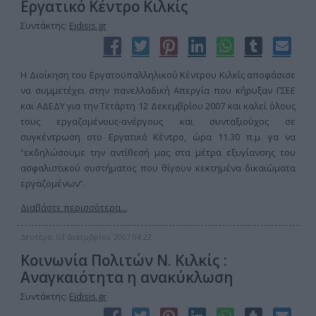
Εργατικό Κέντρο Κιλκίς
Συντάκτης:
Eidisis.gr
Η Διοίκηση του Εργατοϋπαλληλικού Κέντρου Κιλκίς αποφάσισε
να συμμετέχει στην πανελλαδική Απεργία που κήρυξαν ΓΣΕΕ
και ΑΔΕΔΥ για την Τετάρτη 12 Δεκεμβρίου 2007 και καλεί όλους
τους εργαζομένους-ανέργους και συνταξιούχος σε
συγκέντρωση στο Εργατικό Κέντρο, ώρα 11.30 π.μ. γα να
“εκδηλώσουμε την αντίθεσή μας στα μέτρα εξυγίανσης του
ασφαλιστικού συστήματος που θίγουν κεκτημένα δικαιώματα
εργαζομένων”.
Διαβάστε περισσότερα...
Δευτέρα, 03 Δεκεμβρίου 2007 04:22
Κοινωνία Πολιτών Ν. Κιλκίς :
Αναγκαιότητα η ανακύκλωση
Συντάκτης:
Eidisis.gr