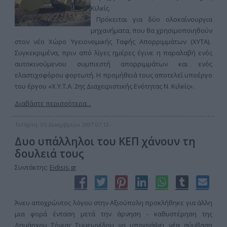
Κιλκίς.
Πρόκειται για δύο ολοκαίνουργια
μηχανήματα, που θα χρησιμοποιηθούν
στον νέο Χώρο Υγειονομικής Ταφής Απορριμμάτων (ΧΥΤΑ).
Συγκεκριμένα, πριν από λίγες ημέρες έγινε η παραλαβή ενός
αυτοκινούμενου συμπιεστή απορριμμάτων και ενός
ελαστιχοφόρου φορτωτή. Η προμήθειά τους αποτελεί υποέργο
του έργου «Χ.Υ.Τ.Α. 2ης Διαχειριστικής Ενότητας Ν. Κιλκίς».
Διαβάστε περισσότερα...
Τετάρτη, 05 Δεκεμβρίου 2007 07:12
Δυο υπάλληλοι του ΚΕΠ χάνουν τη
δουλειά τους
Συντάκτης:
Eidisis.gr
Άνευ αποχρώντος λόγου στην Αξιούπολη προκλήθηκε για άλλη
μια φορά ένταση μετά την άρνηση - καθυστέρηση της
Δημάρχου Σόνιας Συμεωνίδου να υπογράψει νέα σύμβαση