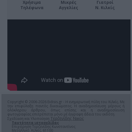
Χρήσιμα
Μικρές
Γιατροί
Τηλέφωνα
Αγγελίες
Ν. Κιλκίς
Copyright © 2006-2026 Eidisis.gr - Η ενημερωτική πύλη του Κιλκίς. Με
την επιφύλαξη παντός δικαιώματος. Η αναδημοσίευση μέρους ή
ολόκληρου άρθρου, όπως επίσης και η αναδημοσίευση
φωτογραφίας επιτρέπεται μόνο μέ έγγραφη άδεια του εκδότη.
Τερζενίδης Νικος
Σχεδίαση και Υλοποίηση
Ταυτότητα ιστοσελίδας
Επιχείρηση Τερζενίδης Κωνσταντίνος
Μεταλλικό, Κιλκίς, 61100