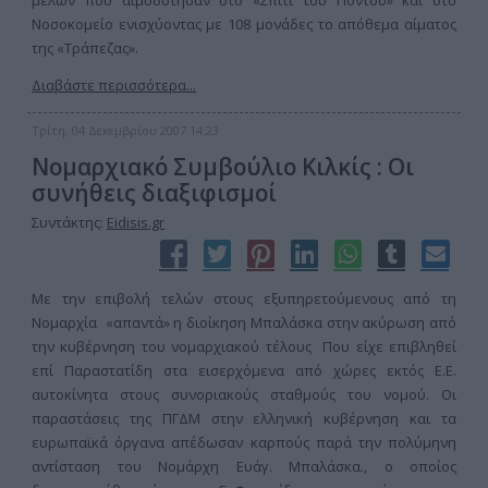
μελών που αιμοδότησαν στο «Σπίτι του Πόντου» και στο
Νοσοκομείο ενισχύοντας με 108 μονάδες το απόθεμα αίματος
της «Τράπεζας».
Διαβάστε περισσότερα...
Τρίτη, 04 Δεκεμβρίου 2007 14:23
Νομαρχιακό Συμβούλιο Κιλκίς : Οι
συνήθεις διαξιφισμοί
Συντάκτης:
Eidisis.gr
Με την επιβολή τελών στους εξυπηρετούμενους από τη
Νομαρχία «απαντά» η διοίκηση Μπαλάσκα στην ακύρωση από
την κυβέρνηση του νομαρχιακού τέλους Που είχε επιβληθεί
επί Παραστατίδη στα εισερχόμενα από χώρες εκτός Ε.Ε.
αυτοκίνητα στους συνοριακούς σταθμούς του νομού. Οι
παραστάσεις της ΠΓΔΜ στην ελληνική κυβέρνηση και τα
ευρωπαϊκά όργανα απέδωσαν καρπούς παρά την πολύμηνη
αντίσταση του Νομάρχη Ευάγ. Μπαλάσκα., ο οποίος