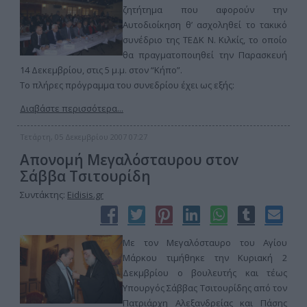
ζητήτημα που αφορούν την
Αυτοδιοίκηση θ’ ασχοληθεί το τακικό
συνέδριο της ΤΕΔΚ Ν. Κιλκίς, το οποίο
θα πραγματοποιηθεί την Παρασκευή
14 Δεκεμβρίου, στις 5 μ.μ. στον “Κήπο”.
Το πλήρες πρόγραμμα του συνεδρίου έχει ως εξής:
Διαβάστε περισσότερα...
Τετάρτη, 05 Δεκεμβρίου 2007 07:27
Απονομή Μεγαλόσταυρου στοv
Σάββα Τσιτουρίδη
Συντάκτης:
Eidisis.gr
Με τον Μεγαλόσταυρο του Αγίου
Μάρκου τιμήθηκε την Κυριακή 2
Δεκμβρίου ο βουλευτής και τέως
Υπουργός Σάββας Τσιτουρίδης από τον
Πατριάρχη Αλεξανδρείας και Πάσης