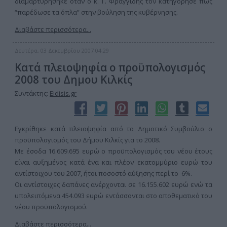
διαμαρτυρήθηκε όταν ο κ. Γ. Φραγγίδης τον κατηγόρησε πως
“παρέδωσε τα όπλα” στην βούληση της κυβέρνησης.
Διαβάστε περισσότερα...
Δευτέρα, 03 Δεκεμβρίου 2007 04:29
Κατά πλειοψηφία ο προϋπολογισμός
2008 του Δημου Κιλκίς
Συντάκτης:
Eidisis.gr
Εγκρίθηκε κατά πλειοψηφία από το Δημοτικό Συμβούλιο ο
προϋπολογισμός του Δήμου Κιλκίς για το 2008.
Με έσοδα 16.609.695 ευρώ ο προϋπολογισμός του νέου έτους
είναι αυξημένος κατά ένα και πλέον εκατομμύριο ευρώ του
αντίστοιχου του 2007, ήτοι ποσοστό αύξησης περί το 6%.
Οι αντίστοιχες δαπάνες ανέρχονται σε 16.155.602 ευρώ ενώ τα
υπολειπόμενα 454.093 ευρώ εντάσσονται στο αποθεματικό του
νέου προϋπολογισμού.
Διαβάστε περισσότερα...