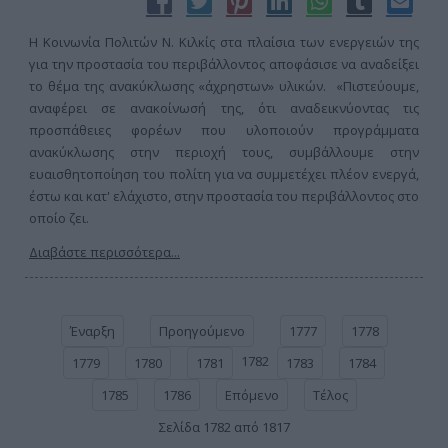
Η Κοινωνία Πολιτών Ν. Κιλκίς στα πλαίσια των ενεργειών της
για την προστασία του περιβάλλοντος αποφάσισε να αναδείξει
το θέμα της ανακύκλωσης «άχρηστων» υλικών. «Πιστεύουμε,
αναφέρει σε ανακοίνωσή της, ότι αναδεικνύοντας τις
προσπάθειες φορέων που υλοποιούν προγράμματα
ανακύκλωσης στην περιοχή τους, συμβάλλουμε στην
ευαισθητοποίηση του πολίτη για να συμμετέχει πλέον ενεργά,
έστω και κατ' ελάχιστο, στην προστασία του περιβάλλοντος στο
οποίο ζει.
Διαβάστε περισσότερα...
Έναρξη
Προηγούμενο
1777
1778
1782
1779
1780
1781
1783
1784
1785
1786
Επόμενο
Τέλος
Σελίδα 1782 από 1817