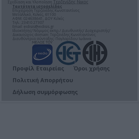
Τερζενίδης Νικος
Σχεδίαση και Υλοποίηση
Ταυτότητα ιστοσελίδας
Επιχείρηση Τερζενίδης Κωνσταντίνος
Μεταλλικό, Κιλκίς, 61100
ΑΦΜ: 024638641, ΔΟΥ Κιλκίς
Τηλ.: 23410 27307
Email:
eidisis@eidisis.gr
Ιδιοκτήτης/ Νόμιμος εκπρ./ Διευθυντής/ Διαχειριστής/
Δικαιούχος domain: Τερζενίδης Κωνσταντίνος
Διευθύντρια σύνταξης: Παγλαρίδου Ιωάννα
Προφίλ Εταιρείας
Όροι χρήσης
Πολιτική Απορρήτου
Δήλωση συμμόρφωσης