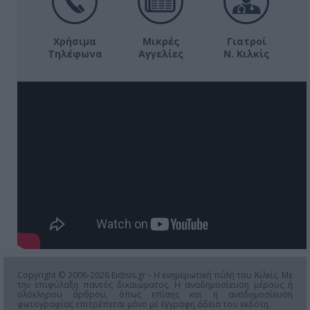
Χρήσιμα
Μικρές
Γιατροί
Τηλέφωνα
Αγγελίες
Ν. Κιλκίς
Copyright © 2006-2026 Eidisis.gr - Η ενημερωτική πύλη του Κιλκίς. Με
την επιφύλαξη παντός δικαιώματος. Η αναδημοσίευση μέρους ή
ολόκληρου άρθρου, όπως επίσης και η αναδημοσίευση
φωτογραφίας επιτρέπεται μόνο μέ έγγραφη άδεια του εκδότη.