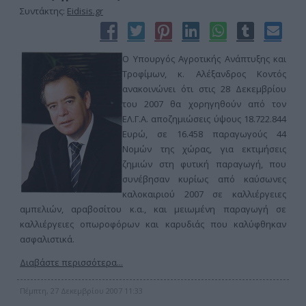
Συντάκτης:
Eidisis.gr
Ο Υπουργός Αγροτικής Ανάπτυξης και
Τροφίμων, κ. Αλέξανδρος Κοντός
ανακοινώνει ότι στις 28 Δεκεμβρίου
του 2007 θα χορηγηθούν από τον
ΕΛ.Γ.Α. αποζημιώσεις ύψους 18.722.844
Ευρώ, σε 16.458 παραγωγούς 44
Νομών της χώρας, για εκτιμήσεις
ζημιών στη φυτική παραγωγή, που
συνέβησαν κυρίως από καύσωνες
καλοκαιριού 2007 σε καλλιέργειες
αμπελιών, αραβοσίτου κ.α., και μειωμένη παραγωγή σε
καλλιέργειες οπωροφόρων και καρυδιάς που καλύφθηκαν
ασφαλιστικά.
Διαβάστε περισσότερα...
Πέμπτη, 27 Δεκεμβρίου 2007 11:33