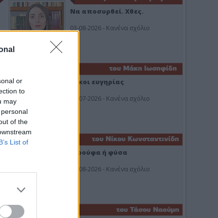
Να αποσυρθεί. Χθες.
03-08-2026 - Κανένα σχόλιο
onal
sonal or
Οίκοι ευγηρίας
ection to
24-07-2026 - Κανένα σχόλιο
ou may
 personal
out of the
 downstream
B’s List of
Ή ρούφα ή φύσα
03-08-2026 - Κανένα σχόλιο