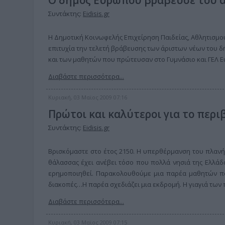
Ο δήμος Ευρωπού βράβευσε του 
Συντάκτης:
Eidisis.gr
Η Δημοτική Κοινωφελής Επιχείρηση Παιδείας, Αθλητισμο
επιτυχία την τελετή βράβευσης των άριστων νέων του 
και των μαθητών που πρώτευσαν στο Γυμνάσιο και ΓΕΛ Ε
Διαβάστε περισσότερα...
Κυριακή, 03 Μαϊος 2009 07:16
Πρώτοι και καλύτεροι για το περι
Συντάκτης:
Eidisis.gr
Βρισκόμαστε στο έτος 2150. Η υπερθέρμανση του πλανήτ
θάλασσας έχει ανέβει τόσο που πολλά νησιά της Ελλάδα
ερημοποιηθεί. Παρακολουθούμε μια παρέα μαθητών που 
διακοπές…Η παρέα σχεδιάζει μια εκδρομή. Η γιαγιά των π
Διαβάστε περισσότερα...
Κυριακή, 03 Μαϊος 2009 07:15