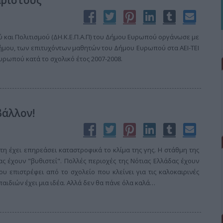
άριστους
ύ και Πολιτισμού (ΔΗ.Κ.Ε.Π.Α.Π) του Δήμου Ευρωπού οργάνωσε με
δήμου, των επιτυχόντων μαθητών του Δήμου Ευρωπού στα ΑΕΙ-ΤΕΙ
υρωπού κατά το σχολικό έτος 2007-2008.
βάλλον!
η έχει επηρεάσει καταστροφικά το κλίμα της γης. Η στάθμη της
ς έχουν "βυθιστεί". Πολλές περιοχές της Νότιας Ελλάδας έχουν
επιστρέφει από το σχολείο που κλείνει για τις καλοκαιρινές
αιδιών έχει μια ιδέα. Αλλά δεν θα πάνε όλα καλά…