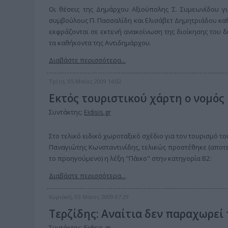
Οι θέσεις της Δημάρχου Αξιούπολης Σ. Συμεωνίδου γι
συμβούλους Π. Πασσαλίδη και Ελισάβετ Δημητριάδου καθ
εκφράζονται σε εκτενή ανακοίνωση της διοίκησης του 
τα καθήκοντα της Αντιδημάρχου.
Διαβάστε περισσότερα...
Τρίτη, 05 Μαϊος 2009 14:02
Εκτός τουριστικού χάρτη ο νομός
Συντάκτης:
Eidisis.gr
Στο τελικό ειδικό χωροταξικό σχέδιο για τον τουρισμό το
Παναγιώτης Κωνσταντινίδης, τελικώς προστέθηκε (αποτε
το προηγούμενο) η λέξη "Πάικο" στην κατηγορία Β2:
Διαβάστε περισσότερα...
Κυριακή, 03 Μαϊος 2009 07:29
Τερζίδης: Αναίτια δεν παραχωρεί
Συντάκτης:
Eidisis.gr