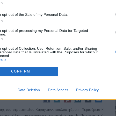
In
 ποταμό Αξιό στο σημείο της βαθιάς κοίτης του.
o opt-out of the Sale of my Personal Data.
In
γιά στο Ε.Κ.Κ.
to opt-out of processing my Personal Data for Targeted
ing.
In
o opt-out of Collection, Use, Retention, Sale, and/or Sharing
ι με το Εργατικό Κέντρο Κιλκίς, τις εκδηλώσεις εορτασμού της
ersonal Data that Is Unrelated with the Purposes for which it
lected.
στο Δημόσιο Τομέα, να συμμετάσχουν στη συγκέντρωση, που θα
Out
στο χώρο του Εργατικού Κέντρου Κιλκίς.
CONFIRM
μηση
Data Deletion
Data Access
Privacy Policy
σης του στρατοπεδου Καραγιαννοπούλου φέρει η Περιφέρεια Κ
ρχος Κιλκίς, αναφερόμενος σε σχόλιό μας. Η Περιφέρεια Κ.