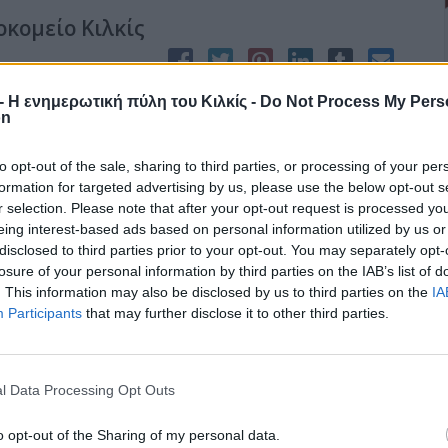
κομείο Κιλκίς
r - Η ενημερωτική πύλη του Κιλκίς -
Do Not Process My Pers
.Χ.Π. Κιλκίς δέχτηκε την προγραμματισμένη επίσκεψη από τον
on
κεπτών αποτελούμενο από 15 παιδιά και 7 συνοδούς ενηλίκους
δώρα & εδέσματα στους περιθαλπόμενους του γηροκομείου,
to opt-out of the sale, sharing to third parties, or processing of your per
 λειτουργία του και στη συνέχεια οδηγήθηκε στην αίθουσα
formation for targeted advertising by us, please use the below opt-out s
r selection. Please note that after your opt-out request is processed y
eing interest-based ads based on personal information utilized by us or
disclosed to third parties prior to your opt-out. You may separately opt-
losure of your personal information by third parties on the IAB’s list of
. This information may also be disclosed by us to third parties on the
IA
ιανίδης
Participants
that may further disclose it to other third parties.
 Στυλιανίδης επισκέφθηκε προχθές τη Σιδηροδρομική Γέφυρα του
l Data Processing Opt Outs
έφυρας, η οποία αποτελεί τμήμα της υπό κατασκευή νέας
o opt-out of the Sharing of my personal data.
 Ελλάδα η οποία κατασκευάζεται από την ΕΡΓΟΣΕ Α.Ε. Έχει μήκος