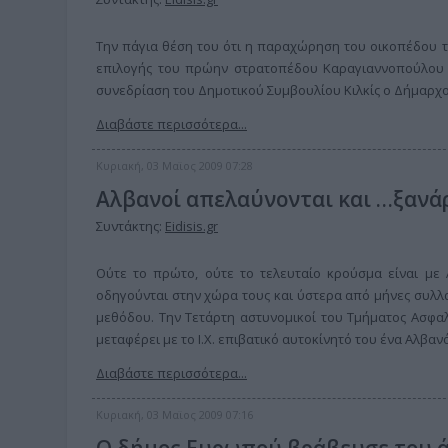
Την πάγια θέση του ότι η παραχώρηση του οικοπέδου τ
επιλογής του πρώην στρατοπέδου Καραγιαννοπούλου 
συνεδρίαση του Δημοτικού Συμβουλίου Κιλκίς ο Δήμαρχος
Διαβάστε περισσότερα...
Κυριακή, 03 Μαϊος 2009 07:28
Αλβανοί απελαύνονται και …ξανά
Συντάκτης:
Eidisis.gr
Ούτε το πρώτο, ούτε το τελευταίο κρούσμα είναι με
οδηγούνται στην χώρα τους και ύστερα από μήνες συλλ
μεθόδου. Την Τετάρτη αστυνομικοί του Τμήματος Ασφαλ
μεταφέρει με το Ι.Χ. επιβατικό αυτοκίνητό του ένα Αλβαν
Διαβάστε περισσότερα...
Κυριακή, 03 Μαϊος 2009 07:16