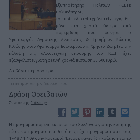
Εξυπηρέτησης Πολιτών (Κ.Ε.Π)
Πολυκάστρου,
το οποίο εδώ τρία χρόνια είχε εγκριθεί
μόνο στα χαρτιά, ύστερα από
παρέμβαση που άσκησε ο
Υφυπουργός Αγροτικής Ανάπτυξης & Τροφίμων Κώστας
Κιλτίδης στον Υφυπουργό Εσωτερικών κ. Χρήστο Ζώη. Για την
κάλυψη της υλικοτεχνική υποδομής του Κ.Ε.Π έχει
εξασφαλιστεί για τη φετινή χρονιά πίστωση 35.500ευρώ.
Διαβάστε περισσότερα...
Τετάρτη, 03 Δεκεμβρίου 2008 04:30
Δράση Ορειβατών
Συντάκτης:
Eidisis.gr
H προγραμματισμένη εκδρομή του Συλλόγου για την κοπή της
πίτας θα πραγματοποιηθεί, όπως είχε προγραμματιστεί, στις
17-18 / 1 / 09 στην Καστοριά. Έχουμε κάνει ήδη κράτηση για 25