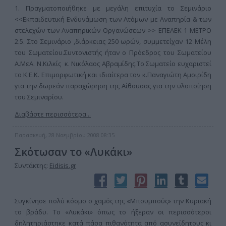
1. Πραγματοποιήθηκε με μεγάλη επιτυχία το Σεμινάριο
<<Εκπαιδευτική Ενδυνάμωση των Ατόμων με Αναπηρία & των
στελεχών των Αναπηρικών Οργανώσεων >> ΕΠΕΑΕΚ 1 ΜΕΤΡΟ
2.5. Στο Σεμινάριο ,διάρκειας 250 ωρών, συμμετείχαν 12 Μέλη
του Σωματείου.Συντονιστής ήταν ο Πρόεδρος του Σωματείου
Α.ΜεΑ. Ν.Κιλκίς κ. Νικόλαος Αβραμίδης.Το Σωματείο ευχαριστεί
το Κ.Ε.Κ. Επιμορφωτική και ιδιαίτερα τον κ.Παναγιώτη Αμοιρίδη
για την δωρεάν παραχώρηση της Αίθουσας για την υλοποίηση
του Σεμιναρίου.
Διαβάστε περισσότερα...
Παρασκευή, 28 Νοεμβρίου 2008 08:35
Σκότωσαν το «Λυκάκι»
Συντάκτης:
Eidisis.gr
Συγκίνησε πολύ κόσμο ο χαμός της «Μπουμπούς» την Κυριακή
το βράδυ. Το «Λυκάκι» όπως το ήξεραν οι περισσότεροι
δηλητηριάστηκε κατά πάσα πιθανότητα από ασυνείδητους κι