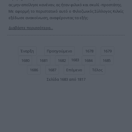
ας μην απείλησε κανέναν, ας ήταν φιλικό και σκυλί -προστάτης.
Με αφορμή το περιστατικό αυτό ο Φιλοζωικός Σύλλογος Κιλκίς
εξέδωσε ανακοίνωση, αναφέροντας τα εξής:
Διαβάστε περισσότερα...
Έναρξη
Προηγούμενο
1678
1679
1683
1680
1681
1682
1684
1685
1686
1687
Επόμενο
Τέλος
Σελίδα 1683 από 1817