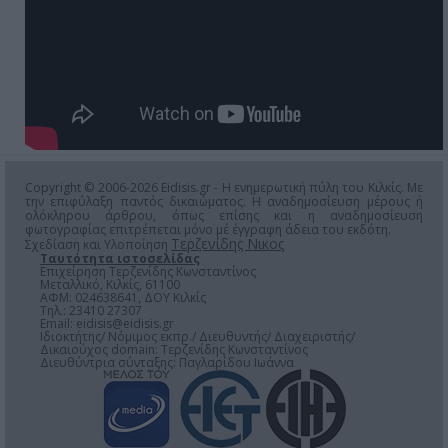
Copyright © 2006-2026 Eidisis.gr - Η ενημερωτική πύλη του Κιλκίς. Με
την επιφύλαξη παντός δικαιώματος. Η αναδημοσίευση μέρους ή
ολόκληρου άρθρου, όπως επίσης και η αναδημοσίευση
φωτογραφίας επιτρέπεται μόνο μέ έγγραφη άδεια του εκδότη.
Τερζενίδης Νικος
Σχεδίαση και Υλοποίηση
Ταυτότητα ιστοσελίδας
Επιχείρηση Τερζενίδης Κωνσταντίνος
Μεταλλικό, Κιλκίς, 61100
ΑΦΜ: 024638641, ΔΟΥ Κιλκίς
Τηλ.: 23410 27307
Email:
eidisis@eidisis.gr
Ιδιοκτήτης/ Νόμιμος εκπρ./ Διευθυντής/ Διαχειριστής/
Δικαιούχος domain: Τερζενίδης Κωνσταντίνος
Διευθύντρια σύνταξης: Παγλαρίδου Ιωάννα