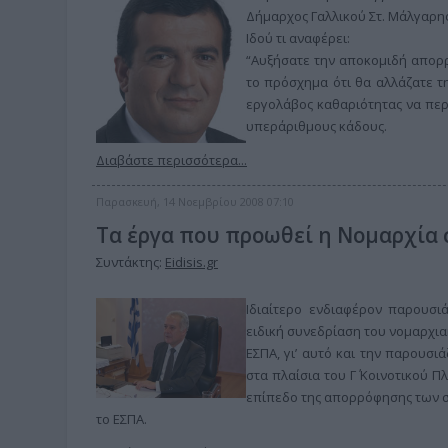
Δήμαρχος Γαλλικού Στ. Μάλγαρης
Ιδού τι αναφέρει:
“Αυξήσατε την αποκομιδή απορρ
το πρόσχημα ότι θα αλλάζατε τ
εργολάβος καθαριότητας να περ
υπεράριθμους κάδους.
Διαβάστε περισσότερα...
Παρασκευή, 14 Νοεμβρίου 2008 07:10
Τα έργα που προωθεί η Νομαρχία
Συντάκτης:
Eidisis.gr
Ιδιαίτερο ενδιαφέρον παρουσι
ειδική συνεδρίαση του νομαρχια
ΕΣΠΑ, γι’ αυτό και την παρουσ
στα πλαίσια του Γ΄ Κοινοτικού 
επίπεδο της απορρόφησης των σ
το ΕΣΠΑ.