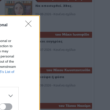
Να αποσυρθεί. Χθες.
03-08-2026 - Κανένα σχόλιο
onal
sonal or
Οίκοι ευγηρίας
ection to
24-07-2026 - Κανένα σχόλιο
ou may
 personal
out of the
 downstream
B’s List of
Ή ρούφα ή φύσα
03-08-2026 - Κανένα σχόλιο