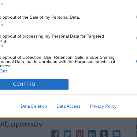
In
o opt-out of the Sale of my Personal Data.
αρχία
In
to opt-out of processing my Personal Data for Targeted
ing.
ιδική συνεδρίαση του νομαρχιακού συμβουλίου, μετά την
In
λη Μπαλάσκα, να συζητηθούν οι προτεραιότητες του νομού για
ναφοράς (ΕΣΠΑ) 2007-2013, με την παρουσία των βουλευτών, των
o opt-out of Collection, Use, Retention, Sale, and/or Sharing
ersonal Data that Is Unrelated with the Purposes for which it
έων του νομού.
lected.
ιτυχημένη πορεία της Νομαρχίας στο Γ’ ΚΠΣ, στο επίπεδο της
Out
σε επίπεδο Περιφέρειας Κ. Μακεδονίας, ευχαριστώντας γι’ αυτήν
θυνση Προγραμματισμού, με επικεφαλής τον Κ. Μεταλλίδη, τη
CONFIRM
 την Αναπτυξιακή Κιλκίς Α.Ε.
Data Deletion
Data Access
Privacy Policy
 Αξιωματικών