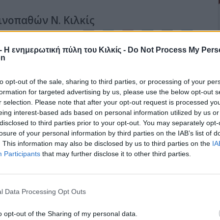
νοπαθών Ν. Κιλκίς
r - Η ενημερωτική πύλη του Κιλκίς -
Do Not Process My Pers
Συνέλευση κατά την οποία η πρόεδρος αναφέρθηκε στο έργο,
on
 του συλλόγου, καθώς επίσης και σε αυτούς που συντέλεσαν ώστε
υς χορηγούς που βοήθησαν ώστε να συνεχίσει με επιτυχία ο
to opt-out of the sale, sharing to third parties, or processing of your per
formation for targeted advertising by us, please use the below opt-out s
r selection. Please note that after your opt-out request is processed y
eing interest-based ads based on personal information utilized by us or
disclosed to third parties prior to your opt-out. You may separately opt-
losure of your personal information by third parties on the IAB’s list of
οτικούς υπαλλήλους
. This information may also be disclosed by us to third parties on the
IA
Participants
that may further disclose it to other third parties.
που πρόσκειται στην ΠΑΣΚΕ, με τη συνεργασία και ανεξάρτητων
Εργαζομένων ΟΤΑ Ν. Κιλκίς, για την ανάδειξη νέου Διοικητικού
l Data Processing Opt Outs
ιήθηκαν στις 10-11-2008.
o opt-out of the Sharing of my personal data.