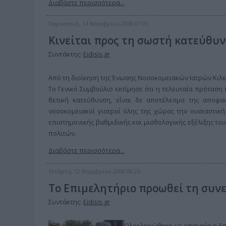
Διαβάστε περισσότερα...
Παρασκευή, 14 Νοεμβρίου 2008 07:05
Κινείται προς τη σωστή κατεύθυ
Συντάκτης:
Eidisis.gr
Από τη διοίκηση της Ένωσης Νοσοκομειακών Ιατρών Κιλ
Το Γενικό Συμβούλιο εκτίμησε ότι η τελευταία πρόταση
θετική κατεύθυνση, είναι δε αποτέλεσμα της αποφασ
νοσοκομειακοί γιατροί όλης της χώρας την ουσιαστικ
επιστημονικής βαθμιδικής και μισθολογικής εξέλιξης τ
πολιτών.
Διαβάστε περισσότερα...
Τετάρτη, 12 Νοεμβρίου 2008 08:25
Το Επιμελητήριο προωθεί τη συν
Συντάκτης:
Eidisis.gr
Ολοκληρώθηκε με επιτυχία η Επι