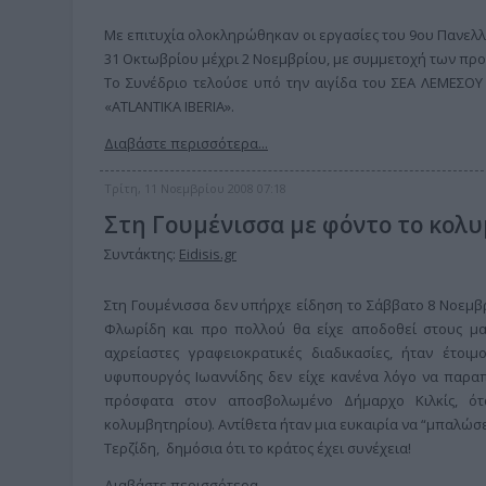
Με επιτυχία ολοκληρώθηκαν οι εργασίες του 9ου Πανελ
31 Οκτωβρίου μέχρι 2 Νοεμβρίου, με συμμετοχή των πρ
Το Συνέδριο τελούσε υπό την αιγίδα του ΣΕΑ ΛΕΜΕΣΟΥ 
«ATLANTIKA IBERIA».
Διαβάστε περισσότερα...
Τρίτη, 11 Νοεμβρίου 2008 07:18
Στη Γουμένισσα με φόντο το κολ
Συντάκτης:
Eidisis.gr
Στη Γουμένισσα δεν υπήρχε είδηση το Σάββατο 8 Νοεμβρ
Φλωρίδη και προ πολλού θα είχε αποδοθεί στους μα
αχρείαστες γραφειοκρατικές διαδικασίες, ήταν έτο
υφυπουργός Ιωαννίδης δεν είχε κανένα λόγο να παρα
πρόσφατα στον αποσβολωμένο Δήμαρχο Κιλκίς, ό
κολυμβητηρίου). Αντίθετα ήταν μια ευκαιρία να “μπαλώσ
Τερζίδη, δημόσια ότι το κράτος έχει συνέχεια!
Διαβάστε περισσότερα...