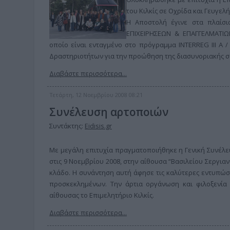
του Κιλκίς σε Οχρίδα και Γευγελ
Η Αποστολή έγινε στα πλαίσι
ΕΠΙΧΕΙΡΗΣΕΩΝ & ΕΠΑΓΓΕΛΜΑΤΙΩΝ
οποίο είναι ενταγμένο στο πρόγραμμα INTERREG ΙΙΙ Α 
Δραστηριοτήτων για την προώθηση της διασυνοριακής σ
Διαβάστε περισσότερα...
Τετάρτη, 12 Νοεμβρίου 2008 08:21
Συνέλευση αρτοποιών
Συντάκτης:
Eidisis.gr
Με μεγάλη επιτυχία πραγματοποιήθηκε η Γενική Συνέλευ
στις 9 Νοεμβρίου 2008, στην αίθουσα “Βασιλείου Σεργια
κλάδο. Η συνάντηση αυτή άφησε τις καλύτερες εντυπώσ
προσκεκλημένων. Την άρτια οργάνωση και φιλοξενία 
αίθουσας το Επιμελητήριο Κιλκίς.
Διαβάστε περισσότερα...