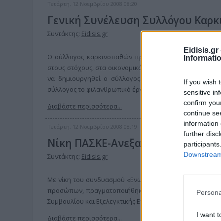
Τετάρτη, 12 Νοεμβρίου 2008 08:20
Γενική Συνέλευση Συλλόγου Καρκι
Συντάκτης:
Eidisis.gr
Eidisis.g
Ο σύλλογος καρκινοπαθών πραγματοποίησε τη Γενική 
Informati
στους στόχους, στα οικονομικά και γενικά στην πορεία
να δημιουργηθεί ο σύλλογος. Αναφέρθηκε ακόμη στο
If you wish 
σύλλογος το φιλανθρωπικό έργο του.
sensitive in
confirm you
Διαβάστε περισσότερα...
continue se
information 
Τετάρτη, 12 Νοεμβρίου 2008 08:19
further disc
Νίκη ΠΑΣΚΕ-Ανεξαρτήτων σε δημ
participants
Downstream 
Συντάκτης:
Eidisis.gr
Με νίκη του συνδυασμού «Ενωμένοι Εργαζόμενοι ΟΤΑ», 
προσώπων, πραγματοποιήθηκαν οι εκλογές στο Σύλλογο 
Persona
Συμβουλίου και Εξελεγκτικής Επιτροπής, που πραγματοπο
I want t
Διαβάστε περισσότερα...