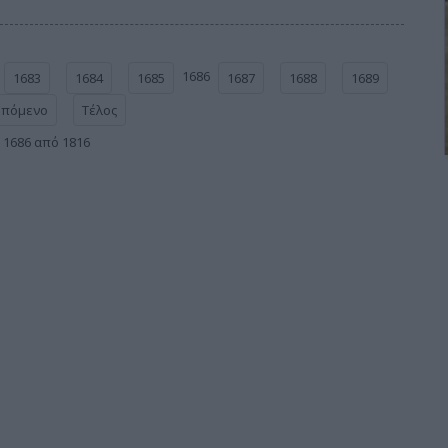
1686
1683
1684
1685
1687
1688
1689
Επόμενο
Τέλος
 1686 από 1816