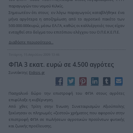
παραγωγών του νομού Κιλκίς.
Σημειωτέον ότι στους εν λόγω παραγωγούς καταβλήθηκε ένα
μήνα αργότερα η αποζημίωση από το αγροτικό πακέτο των
500.000.000ευρώ, μέσω ΕΛ.ΓΑ, καθώς οι καλλιέργειές τους είχαν
ενταχθεί στο δείγμα του επιτόπιου ελέγχου του Ο.Π.Ε.Κ.Ε.Π.Ε.
Διαβάστε περισσότερα...
Τετάρτη, 15 Απριλίου 2009 13:46
ΦΠΑ 3 εκατ. ευρώ σε 4.500 αγρότες
Συντάκτης:
Eidisis.gr
Πασχαλινό δώρο την επιστροφή του ΦΠΑ στους αγρότες
επιφύλαξε η κυβέρνηση.
Από χθες Τρίτη στην Ένωση Συνεταιρισμών Αξιούπολης
ξεκίνησαν οι πληρωμές «ζεστού» χρήματος που αφορούν στην
επιστροφή ΦΠΑ σε πωλήσεων αγροτικών προϊόντων φυτικής
και ζωικής προέλευσης.