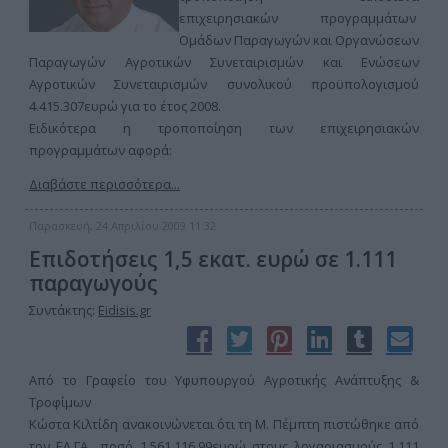
επιχειρησιακών προγραμμάτων
Ομάδων Παραγωγών και Οργανώσεων
Παραγωγών Αγροτικών Συνεταιρισμών και Ενώσεων
Αγροτικών Συνεταιρισμών συνολικού προϋπολογισμού
4.415.307ευρώ για το έτος 2008.
Ειδικότερα η τροποποίηση των επιχειρησιακών
προγραμμάτων αφορά:
Διαβάστε περισσότερα...
Παρασκευή, 24 Απριλίου 2009 11:32
Επιδοτήσεις 1,5 εκατ. ευρώ σε 1.111
παραγωγούς
Συντάκτης:
Eidisis.gr
Από το Γραφείο του Υφυπουργού Αγροτικής Ανάπτυξης &
Τροφίμων
Κώστα Κιλτίδη ανακοινώνεται ότι τη Μ. Πέμπτη πιστώθηκε από
τον ΕΛ.ΓΑ ποσό 1.561.116,99ευρώ στους λογαριασμούς 1.111