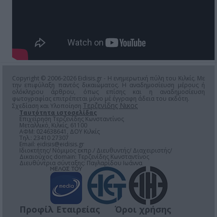
Copyright © 2006-2026 Eidisis.gr - Η ενημερωτική πύλη του Κιλκίς. Με
την επιφύλαξη παντός δικαιώματος. Η αναδημοσίευση μέρους ή
ολόκληρου άρθρου, όπως επίσης και η αναδημοσίευση
φωτογραφίας επιτρέπεται μόνο μέ έγγραφη άδεια του εκδότη.
Τερζενίδης Νικος
Σχεδίαση και Υλοποίηση
Ταυτότητα ιστοσελίδας
Επιχείρηση Τερζενίδης Κωνσταντίνος
Μεταλλικό, Κιλκίς, 61100
ΑΦΜ: 024638641, ΔΟΥ Κιλκίς
Τηλ.: 23410 27307
Email:
eidisis@eidisis.gr
Ιδιοκτήτης/ Νόμιμος εκπρ./ Διευθυντής/ Διαχειριστής/
Δικαιούχος domain: Τερζενίδης Κωνσταντίνος
Διευθύντρια σύνταξης: Παγλαρίδου Ιωάννα
Προφίλ Εταιρείας
Όροι χρήσης