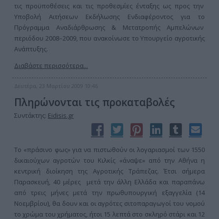
τις προϋποθέσεις και τις προθεσμίες ένταξης ως προς την
Υποβολή Αιτήσεων Εκδήλωσης Ενδιαφέροντος για το
Πρόγραμμα Αναδιάρθρωσης & Μετατροπής Αμπελώνων
περιόδου 2008–2009, που ανακοίνωσε το Υπουργείο αγροτικής
Ανάπτυξης.
Διαβάστε περισσότερα...
Δευτέρα, 23 Μαρτίου 2009 10:46
Πληρώνονται τις προκαταβολές
Συντάκτης:
Eidisis.gr
Το «πράσινο φως» για να πιστωθούν οι λογαριασμοί των 1550
δικαιούχων αγροτών του Κιλκίς «άναψε» από την Αθήνα η
κεντρική διοίκηση της Αγροτικής Τράπεζας. Έτσι σήμερα
Παρασκευή, 40 μέρες μετά την άλλη Ελλάδα και παραπάνω
από τρεις μήνες μετά την πρωθυπουργική εξαγγελία (14
Νοεμβρίου), θα δουν και οι αγρότες σιτοπαραγωγοί του νομού
το χρώμα του χρήματος, ήτοι 15 λεπτά στο σκληρό στάρι και 12