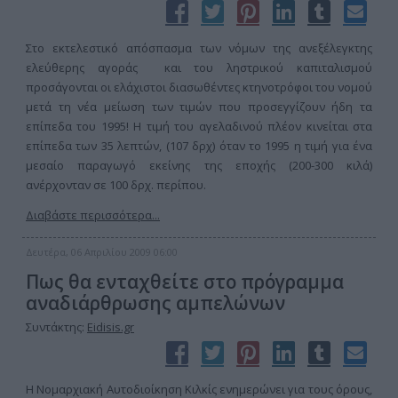
Στο εκτελεστικό απόσπασμα των νόμων της ανεξέλεγκτης
ελεύθερης αγοράς και του ληστρικού καπιταλισμού
προσάγονται οι ελάχιστοι διασωθέντες κτηνοτρόφοι του νομού
μετά τη νέα μείωση των τιμών που προσεγγίζουν ήδη τα
επίπεδα του 1995! Η τιμή του αγελαδινού πλέον κινείται στα
επίπεδα των 35 λεπτών, (107 δρχ) όταν το 1995 η τιμή για ένα
μεσαίο παραγωγό εκείνης της εποχής (200-300 κιλά)
ανέρχονταν σε 100 δρχ. περίπου.
Διαβάστε περισσότερα...
Δευτέρα, 06 Απριλίου 2009 06:00
Πως θα ενταχθείτε στο πρόγραμμα
αναδιάρθρωσης αμπελώνων
Συντάκτης:
Eidisis.gr
Η Νομαρχιακή Αυτοδιοίκηση Κιλκίς ενημερώνει για τους όρους,