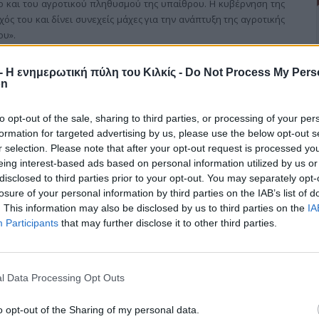
σο και του αγροτικού πληθυσμού της υπαίθρου. Η κυβέρνηση της
ός του και δίνει συνεχείς μάχες για την ανάπτυξη της αγροτικής
ου».
r - Η ενημερωτική πύλη του Κιλκίς -
Do Not Process My Pers
on
οι κτηνοτρόφοι
to opt-out of the sale, sharing to third parties, or processing of your per
formation for targeted advertising by us, please use the below opt-out s
r selection. Please note that after your opt-out request is processed y
eing interest-based ads based on personal information utilized by us or
πολίτες του Κιλκίς οι κτηνοτρόφοι του νομού για να ενημερώσουν
disclosed to third parties prior to your opt-out. You may separately opt-
συνθήκες οι οποίες τους επιβάλλονται από τις εταιρείες με την
losure of your personal information by third parties on the IAB’s list of
. This information may also be disclosed by us to third parties on the
IA
το κρέας, την ίδια ώρα που οι καταναλωτές πληρώνουν πανάκριβα,
Participants
that may further disclose it to other third parties.
ου απειλέιται πλέον με αφανισμό.
l Data Processing Opt Outs
o opt-out of the Sharing of my personal data.