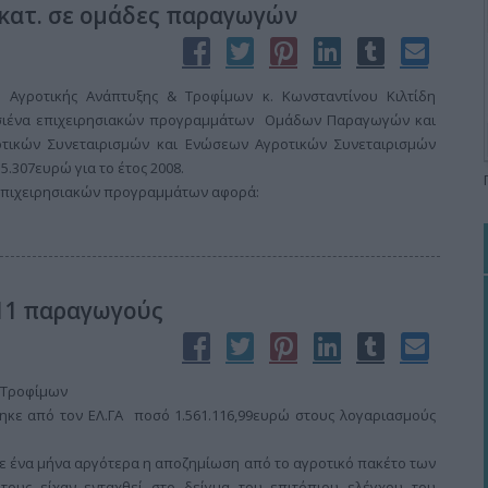
εκατ. σε ομάδες παραγωγών
Αγροτικής Ανάπτυξης & Τροφίμων κ. Κωνσταντίνου Κιλτίδη
οσιένα επιχειρησιακών προγραμμάτων Ομάδων Παραγωγών και
ικών Συνεταιρισμών και Ενώσεων Αγροτικών Συνεταιρισμών
.307ευρώ για το έτος 2008.
 επιχειρησιακών προγραμμάτων αφορά:
111 παραγωγούς
 Τροφίμων
ηκε από τον ΕΛ.ΓΑ ποσό 1.561.116,99ευρώ στους λογαριασμούς
 ένα μήνα αργότερα η αποζημίωση από το αγροτικό πακέτο των
 τους είχαν ενταχθεί στο δείγμα του επιτόπιου ελέγχου του