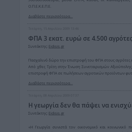
Ο.Π.Ε.Κ.Ε.Π.Ε.
Διαβάστε περισσότερα...
Τετάρτη, 15 Απριλίου 2009 13:46
ΦΠΑ 3 εκατ. ευρώ σε 4.500 αγρότε
Συντάκτης:
Eidisis.gr
Πασχαλινό δώρο την επιστροφή του ΦΠΑ στους αγρότες 
Από χθες Τρίτη στην Ένωση Συνεταιρισμών Αξιούπολης
επιστροφή ΦΠΑ σε πωλήσεων αγροτικών προϊόντων φυτι
Διαβάστε περισσότερα...
Τετάρτη, 08 Απριλίου 2009 07:37
Η γεωργία δεν θα πάψει να ενισχύ
Συντάκτης:
Eidisis.gr
«Η Γεωργία συνιστά τον οικονομικό και κοινωνικό 