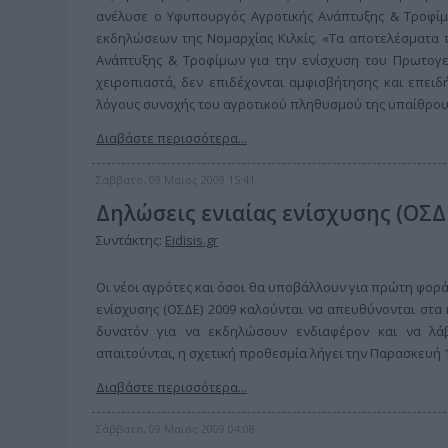
ανέλυσε ο Υφυπουργός Αγροτικής Ανάπτυξης & Τροφίμω
εκδηλώσεων της Νομαρχίας Κιλκίς. «Τα αποτελέσματα 
Ανάπτυξης & Τροφίμων για την ενίσχυση του Πρωτογεν
χειροπιαστά, δεν επιδέχονται αμφισβήτησης και επειδ
λόγους συνοχής του αγροτικού πληθυσμού της υπαίθρου
Διαβάστε περισσότερα...
Σάββατο, 09 Μαϊος 2009 15:41
Δηλώσεις ενιαίας ενίσχυσης (ΟΣΔ
Συντάκτης:
Eidisis.gr
Οι νέοι αγρότες και όσοι θα υποβάλλουν για πρώτη φορ
ενίσχυσης (ΟΣΔΕ) 2009 καλούνται να απευθύνονται στα κ
δυνατόν για να εκδηλώσουν ενδιαφέρον και να λάβ
απαιτούνται, η σχετική προθεσμία λήγει την Παρασκευή 
Διαβάστε περισσότερα...
Σάββατο, 09 Μαϊος 2009 04:08