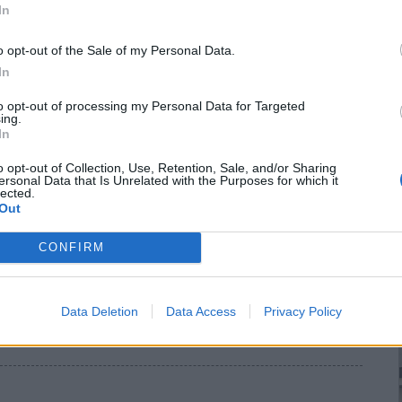
In
εγκτης ελεύθερης αγοράς και του ληστρικού καπιταλισμού
o opt-out of the Sale of my Personal Data.
υ νομού μετά τη νέα μείωση των τιμών που προσεγγίζουν ήδη τα
In
στα επίπεδα των 35 λεπτών, (107 δρχ) όταν το 1995 η τιμή για ένα
to opt-out of processing my Personal Data for Targeted
χονταν σε 100 δρχ. περίπου.
ing.
In
o opt-out of Collection, Use, Retention, Sale, and/or Sharing
ersonal Data that Is Unrelated with the Purposes for which it
lected.
μα αναδιάρθρωσης αμπελώνων
Out
CONFIRM
όρους, τις προϋποθέσεις και τις προθεσμίες ένταξης ως προς την
Πρόγραμμα Αναδιάρθρωσης & Μετατροπής Αμπελώνων περιόδου
Data Deletion
Data Access
Privacy Policy
πτυξης.