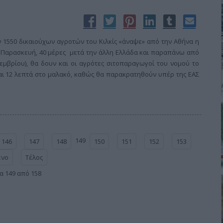
ν 1550 δικαιούχων αγροτών του Κιλκίς «άναψε» από την Αθήνα η
ρα Παρασκευή, 40 μέρες μετά την άλλη Ελλάδα και παραπάνω από
εμβρίου), θα δουν και οι αγρότες σιτοπαραγωγοί του νομού το
και 12 λεπτά στο μαλακό, καθώς θα παρακρατηθούν υπέρ της ΕΑΣ
149
146
147
148
150
151
152
153
ενο
Τέλος
α 149 από 158