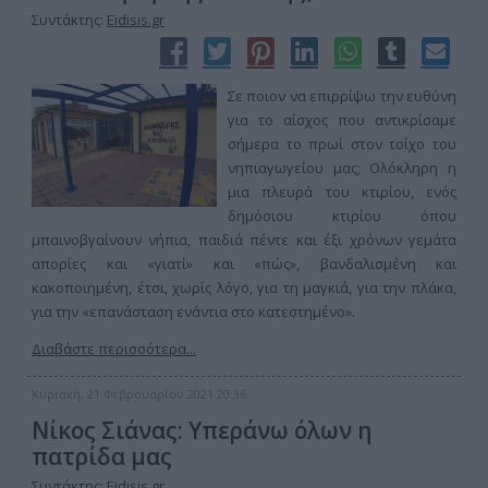
Συντάκτης:
Eidisis.gr
Σε ποιον να επιρρίψω την ευθύνη
για το αίσχος που αντικρίσαμε
σήμερα το πρωί στον τοίχο του
νηπιαγωγείου μας; Ολόκληρη η
μια πλευρά του κτιρίου, ενός
δημόσιου κτιρίου όπου
μπαινοβγαίνουν νήπια, παιδιά πέντε και έξι χρόνων γεμάτα
απορίες και «γιατί» και «πώς», βανδαλισμένη και
κακοποιημένη, έτσι, χωρίς λόγο, για τη μαγκιά, για την πλάκα,
για την «επανάσταση ενάντια στο κατεστημένο».
Διαβάστε περισσότερα...
Κυριακή, 21 Φεβρουαρίου 2021 20:36
Νίκος Σιάνας: Υπεράνω όλων η
πατρίδα μας
Συντάκτης:
Eidisis.gr