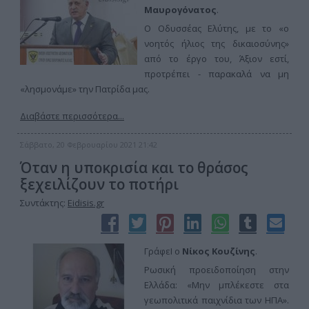
Μαυρογόνατος
.
Ο Οδυσσέας Ελύτης, με το «ο
νοητός ήλιος της δικαιοσύνης»
από το έργο του, Άξιον εστί,
προτρέπει - παρακαλά να μη
«λησμονάμε» την Πατρίδα μας.
Διαβάστε περισσότερα...
Σάββατο, 20 Φεβρουαρίου 2021 21:42
Όταν η υποκρισία και το θράσος
ξεχειλίζουν το ποτήρι
Συντάκτης:
Eidisis.gr
ΓράφεΙ ο
Νίκος Κουζίνης
.
Ρωσική προειδοποίηση στην
Ελλάδα: «Μην μπλέκεστε στα
γεωπολιτικά παιχνίδια των ΗΠΑ».