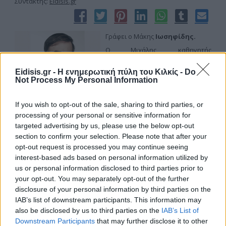
Συντάκτης:
Eidisis.gr
Γράφει ο Μάκης
Ιωσηφίδης.
Ο Μιχάλης, καθηγητής
μαθηματικός, καμαρώνει τον
Eidisis.gr - Η ενημερωτική πύλη του Κιλκίς -
Do
μονάκριβο γιο του τον Κωστάκη.
Not Process My Personal Information
Είναι πια πέντε χρονών και ο
Μιχάλης με τη σύζυγό του Ειρήνη,
If you wish to opt-out of the sale, sharing to third parties, or
καθηγήτρια κι αυτή φιλόλογος, κάνουν όνειρα για το μέλλον
processing of your personal or sensitive information for
του.
targeted advertising by us, please use the below opt-out
Ο Μιχάλης τις Κυριακές παίρνει τον Κωστάκη στο γήπεδο.
section to confirm your selection. Please note that after your
Παίζει η ομαδάρα του ο ΠΑΟΚ και ο Κωστάκης με το
opt-out request is processed you may continue seeing
ασπρόμαυρο κασκόλ φανατίζεται. Στα σπορ ο Κωστάκης
interest-based ads based on personal information utilized by
αγαπούσε το μπάσκετ αλλά ο μπαμπάς αμείλικτος. ‘’Θα σε
us or personal information disclosed to third parties prior to
γράψω στο ποδόσφαιρο, στα τσικό του ΠΑΟΚ. Εσύ θα γίνεις ο
your opt-out. You may separately opt-out of the further
αυριανός Κούδας’’. Φυσικά αποτυχία πλήρης. Στα δώδεκά του
disclosure of your personal information by third parties on the
χρόνια τα παράτησε ο Κωστάκης.
IAB’s list of downstream participants. This information may
also be disclosed by us to third parties on the
IAB’s List of
Διαβάστε περισσότερα...
Downstream Participants
that may further disclose it to other