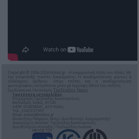
Copyright © 2006-2026 Eidisis.gr - Η ενημερωτική πύλη του Κιλκίς. Με
την επιφύλαξη παντός δικαιώματος. Η αναδημοσίευση μέρους ή
ολόκληρου άρθρου, όπως επίσης και η αναδημοσίευση
φωτογραφίας επιτρέπεται μόνο μέ έγγραφη άδεια του εκδότη.
Τερζενίδης Νικος
Σχεδίαση και Υλοποίηση
Ταυτότητα ιστοσελίδας
Επιχείρηση Τερζενίδης Κωνσταντίνος
Μεταλλικό, Κιλκίς, 61100
ΑΦΜ: 024638641, ΔΟΥ Κιλκίς
Τηλ.: 23410 27307
Email:
eidisis@eidisis.gr
Ιδιοκτήτης/ Νόμιμος εκπρ./ Διευθυντής/ Διαχειριστής/
Δικαιούχος domain: Τερζενίδης Κωνσταντίνος
Διευθύντρια σύνταξης: Παγλαρίδου Ιωάννα