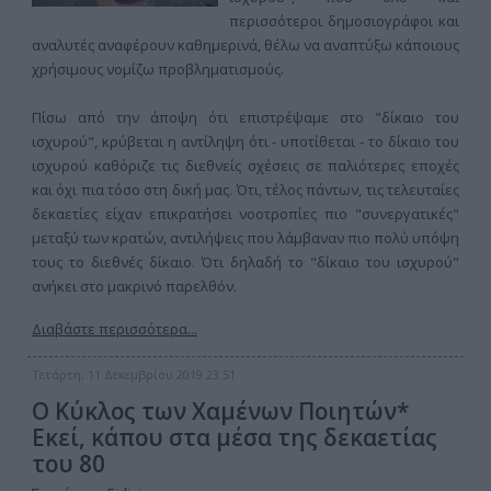
περισσότεροι δημοσιογράφοι και
αναλυτές αναφέρουν καθημερινά, θέλω να αναπτύξω κάποιους
χρήσιμους νομίζω προβληματισμούς.
Πίσω από την άποψη ότι επιστρέψαμε στο "δίκαιο του
ισχυρού", κρύβεται η αντίληψη ότι - υποτίθεται - το δίκαιο του
ισχυρού καθόριζε τις διεθνείς σχέσεις σε παλιότερες εποχές
και όχι πια τόσο στη δική μας. Ότι, τέλος πάντων, τις τελευταίες
δεκαετίες είχαν επικρατήσει νοοτροπίες πιο "συνεργατικές"
μεταξύ των κρατών, αντιλήψεις που λάμβαναν πιο πολύ υπόψη
τους το διεθνές δίκαιο. Ότι δηλαδή το "δίκαιο του ισχυρού"
ανήκει στο μακρινό παρελθόν.
Διαβάστε περισσότερα...
Τετάρτη, 11 Δεκεμβρίου 2019 23:51
Ο Κύκλος των Χαμένων Ποιητών*
Εκεί, κάπου στα μέσα της δεκαετίας
του 80