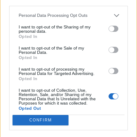
third parties.
Τετάρτη, 11 Δεκεμβρίου 2019 08:43
Περί ΚΙΝΑΛ και εκπροσώπων του ο
Personal Data Processing Opt Outs
λόγος…
I want to opt-out of the Sharing of my
personal data.
Συντάκτης:
Eidisis.gr
Opted In
I want to opt-out of the Sale of my
Personal Data.
Γράφει η Σοφία Ψαρρά, Μέλος
Opted In
ΣΥΡΙΖΑ ΟΜ Παιονίας.
I want to opt-out of processing my
Personal Data for Targeted Advertising.
Λένε επιγραμματικά πως κάνουμε
Opted In
επιλεκτική και αμήχανη
I want to opt-out of Collection, Use,
αντιπολίτευση, δεν μας ταιριάζει
Retention, Sale, and/or Sharing of my
πλέον ο όρος αριστερά, θέλουμε τον αφανισμό του χώρου
Personal Data that Is Unrelated with the
Purposes for which it was collected.
τους ενώ ψευδώς ζητούμε συνεργασία μαζί τους κτλ.
Opted Out
Γνωρίζουμε όλοι, βέβαια, πως η ιστορία δεν είναι στάσιμη. Οι
συσχετισμοί των δυνάμεων, οι κινήσεις και οι τακτικές όλων
CONFIRM
των κομμάτων κρίνονται και γι’ αυτό αλλάζουν κατά καιρούς.
Είναι απόλυτα λογικό να εξελίσσονται οι καταστάσεις είτε