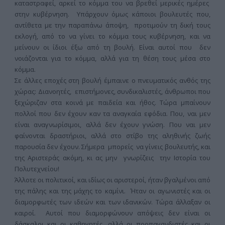
καταστραφεί, αρκεί το κόμμα του να βρεθεί μερικές ημέρες
στην κυβέρνηση. Υπάρχουν όμως κάποιοι βουλευτές που,
αντίθετα με την παραπάνω άποψη, προτιμούν τη δική τους
εκλογή, από το να γίνει το κόμμα τους κυβέρνηση, και να
μείνουν οι ίδιοι έξω από τη βουλή. Είναι αυτοί που δεν
νοιάζονται για το κόμμα, αλλά για τη θέση τους μέσα στο
κόμμα.
Σε άλλες εποχές στη βουλή έμπαινε ο πνευματικός ανθός της
χώρας: Διανοητές, επιστήμονες, συνδικαλιστές, άνθρωποι που
ξεχώριζαν στα κοινά με παιδεία και ήθος. Τώρα μπαίνουν
πολλοί που δεν έχουν καν τα αναγκαία εφόδια. Που, ναι μεν
είναι αναγνωρίσιμοι, αλλά δεν έχουν γνώση. Που ναι μεν
φαίνονται δραστήριοι, αλλά στο στίβο της αληθινής ζωής
παρουσία δεν έχουν. Σήμερα μπορείς να γίνεις βουλευτής, και
της Αριστεράς ακόμη, κι ας μην γνωρίζεις την Ιστορία του
Πολυτεχνείου!
Άλλοτε οι πολιτικοί, και ιδίως οι αριστεροί, ήταν βγαλμένοι από
της πάλης και της μάχης το καμίνι. Ήταν οι αγωνιστές και οι
διαμορφωτές των ιδεών και των ιδανικών. Τώρα άλλαξαν οι
καιροί. Αυτοί που διαμορφώνουν απόψεις δεν είναι οι
δάσκαλοι και οι καθηγητές, αλλά οι προπαγανδιστές και οι