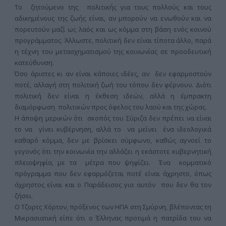
Το ζητούμενο της πολιτικής για τους πολλούς και τους
αδικημένους της ζωής είναι, αν μπορούν να ενωθούν και να
πορευτούν μαζί ως λαός και ως κόμμα στη βάση ενός κοινού
προγράμματος. Άλλωστε, πολιτική δεν είναι τίποτα άλλο, παρά
η τέχνη του μετασχηματισμού της κοινωνίας σε προοδευτική
κατεύθυνση.
Όσο άριστες κι αν είναι κάποιες ιδέες, αν δεν εφαρμοστούν
ποτέ, αλλαγή στη πολιτική ζωή του τόπου δεν φέρνουν. Διότι
πολιτική δεν είναι η έκθεση ιδεών, αλλά η έμπρακτη
διαμόρφωση πολιτικών προς όφελος του λαού και της χώρας.
Η άποψη μερικών ότι σκοπός του Σύριζα δεν πρέπει να είναι
το να γίνει κυβέρνηση, αλλά το να μείνει ένα ιδεολογικά
καθαρό κόμμα, δεν με βρίσκει σύμφωνο, καθώς αγνοεί το
γεγονός ότι την κοινωνία την αλλάζει η εκάστοτε κυβερνητική
πλειοψηφία, με τα μέτρα που ψηφίζει. Ένα κομματικό
πρόγραμμα που δεν εφαρμόζεται ποτέ είναι άχρηστο, όπως
άχρηστος είναι και ο Παράδεισος για αυτόν που δεν θα τον
ζήσει.
Ο Τζορτς Χόρτον, πρόξενος των ΗΠΑ στη Σμύρνη, βλέποντας τη
Μικρασιατική είπε ότι ο Έλληνας προτιμά η πατρίδα του να