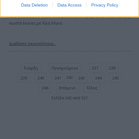
ανεβαίνει ένα κόμμα, είτε το αντίθετο. Γιατί όπως και να σε
Data Deletion
Data Access
Privacy Policy
κρίνουν οι πολίτες οφείλεις να αναγνώσεις τη δυναμική που
σου έδωσαν, το γιατί συστρατεύτηκαν μαζί σου, ποια λάθη ή
σωστά έκανες με λίγα λόγια.
Διαβάστε περισσότερα...
Έναρξη
Προηγούμενο
237
238
242
239
240
241
243
244
245
246
Επόμενο
Τέλος
Σελίδα 242 από 521