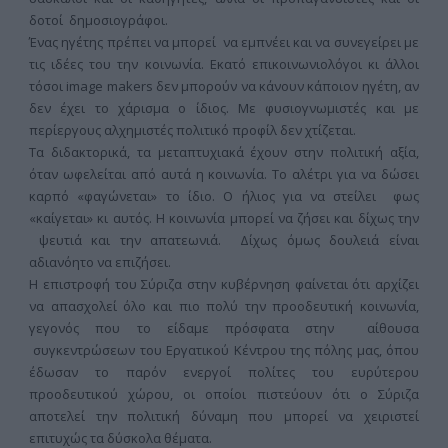
δοτοί δημοσιογράφοι.
Ένας ηγέτης πρέπει να μπορεί να εμπνέει και να συνεγείρει με
τις ιδέες του την κοινωνία. Εκατό επικοινωνιολόγοι κι άλλοι
τόσοι image makers δεν μπορούν να κάνουν κάποιον ηγέτη, αν
δεν έχει το χάρισμα ο ίδιος. Με φυσιογνωμιστές και με
περίεργους αλχημιστές πολιτικό προφίλ δεν χτίζεται.
Τα διδακτορικά, τα μεταπτυχιακά έχουν στην πολιτική αξία,
όταν ωφελείται από αυτά η κοινωνία. Το αλέτρι για να δώσει
καρπό «φαγώνεται» το ίδιο. Ο ήλιος για να στείλει φως
«καίγεται» κι αυτός. Η κοινωνία μπορεί να ζήσει και δίχως την
ψευτιά και την απατεωνιά. Δίχως όμως δουλειά είναι
αδιανόητο να επιζήσει.
Η επιστροφή του Σύριζα στην κυβέρνηση φαίνεται ότι αρχίζει
να απασχολεί όλο και πιο πολύ την προοδευτική κοινωνία,
γεγονός που το είδαμε πρόσφατα στην αίθουσα
συγκεντρώσεων του Εργατικού Κέντρου της πόλης μας, όπου
έδωσαν το παρόν ενεργοί πολίτες του ευρύτερου
προοδευτικού χώρου, οι οποίοι πιστεύουν ότι ο Σύριζα
αποτελεί την πολιτική δύναμη που μπορεί να χειριστεί
επιτυχώς τα δύσκολα θέματα.