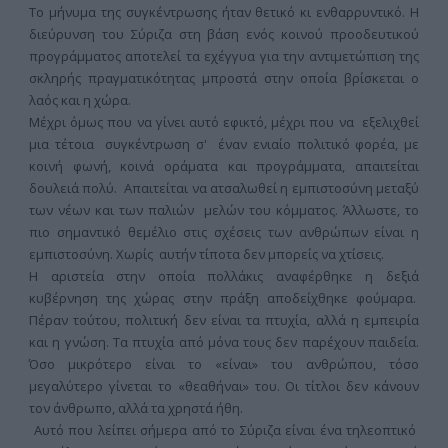
Το μήνυμα της συγκέντρωσης ήταν θετικό κι ενθαρρυντικό. Η
διεύρυνση του Σύριζα στη βάση ενός κοινού προοδευτικού
προγράμματος αποτελεί τα εχέγγυα για την αντιμετώπιση της
σκληρής πραγματικότητας μπροστά στην οποία βρίσκεται ο
λαός και η χώρα.
Μέχρι όμως που να γίνει αυτό εφικτό, μέχρι που να εξελιχθεί
μια τέτοια συγκέντρωση σ' έναν ενιαίο πολιτικό φορέα, με
κοινή φωνή, κοινά οράματα και προγράμματα, απαιτείται
δουλειά πολύ. Απαιτείται να ατσαλωθεί η εμπιστοσύνη μεταξύ
των νέων και των παλιών μελών του κόμματος. Άλλωστε, το
πιο σημαντικό θεμέλιο στις σχέσεις των ανθρώπων είναι η
εμπιστοσύνη. Χωρίς αυτήν τίποτα δεν μπορείς να χτίσεις.
Η αριστεία στην οποία πολλάκις αναφέρθηκε η δεξιά
κυβέρνηση της χώρας στην πράξη αποδείχθηκε φούμαρα.
Πέραν τούτου, πολιτική δεν είναι τα πτυχία, αλλά η εμπειρία
και η γνώση. Τα πτυχία από μόνα τους δεν παρέχουν παιδεία.
Όσο μικρότερο είναι το «είναι» του ανθρώπου, τόσο
μεγαλύτερο γίνεται το «θεαθήναι» του. Οι τίτλοι δεν κάνουν
τον άνθρωπο, αλλά τα χρηστά ήθη.
Αυτό που λείπει σήμερα από το Σύριζα είναι ένα τηλεοπτικό