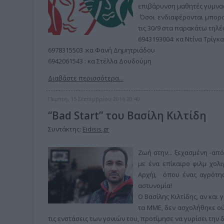
επιβάρυνση μαθητές γυμνασ
Όσοι ενδιαφέρονται μπορο
τις 30/9 στα παρακάτω τηλ
6943193004: κα Ντίνα Τρίγκα
6978315503 :κα Φανή Δημητριάδου
6942061543 : κα Στέλλα Δουδούμη
Διαβάστε περισσότερα...
Πέμπτη, 15 Σεπτεμβρίου 2016 20:40
“Bad Start” του Βασίλη Κιλτίδη
Συντάκτης:
Eidisis.gr
Ζωή στην... ξεχασμένη -από
με ένα επίκαιρο φιλμ χολ
Αρχή), όπου ένας αγρότης 
αστυνομία!
Ο Βασίλης Κιλτίδης, αν και
τα ΜΜΕ, δεν ασχολήθηκε ού
τις ενστάσεις των γονιών του, προτίμησε να γυρίσει την δικ