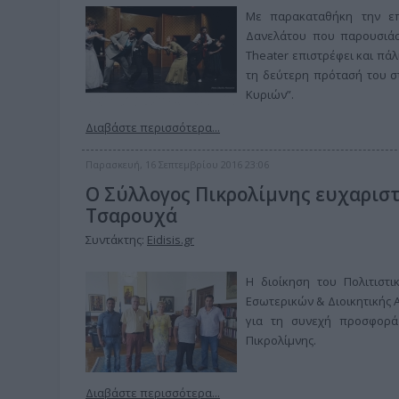
Με παρακαταθήκη την επ
Δανελάτου που παρουσιάστ
Theater επιστρέφει και πάλ
τη δεύτερη πρότασή του σ
Κυριών”.
Διαβάστε περισσότερα...
Παρασκευή, 16 Σεπτεμβρίου 2016 23:06
Ο Σύλλογος Πικρολίμνης ευχαριστ
Τσαρουχά
Συντάκτης:
Eidisis.gr
Η διοίκηση του Πολιτιστ
Εσωτερικών & Διοικητικής 
για τη συνεχή προσφορά 
Πικρολίμνης.
Διαβάστε περισσότερα...