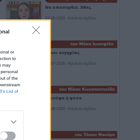
Να αποσυρθεί. Χθες.
03-08-2026 - Κανένα σχόλιο
onal
sonal or
Οίκοι ευγηρίας
ection to
24-07-2026 - Κανένα σχόλιο
ou may
 personal
out of the
 downstream
B’s List of
Ή ρούφα ή φύσα
03-08-2026 - Κανένα σχόλιο