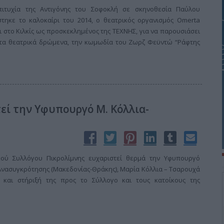
ιτυχία της Αντιγόνης του Σοφοκλή σε σκηνοθεσία Παύλου
ηκε το καλοκαίρι του 2014, ο θεατρικός οργανισμός Omerta
ι στο Κιλκίς ως προσκεκλημένος της ΤΕΧΝΗΣ, για να παρουσιάσει
τα θεατρικά δρώμενα, την κωμωδία του Ζωρζ Φεϋντώ “Ράφτης
εί την Υφυπουργό Μ. Κόλλια-
ικού Συλλόγου Πικρολίμνης ευχαριστεί θερμά την Υφυπουργό
Ανασυγκρότησης (Μακεδονίας-Θράκης), Μαρία Κόλλια – Τσαρουχά
και στήριξή της προς το Σύλλογο και τους κατοίκους της