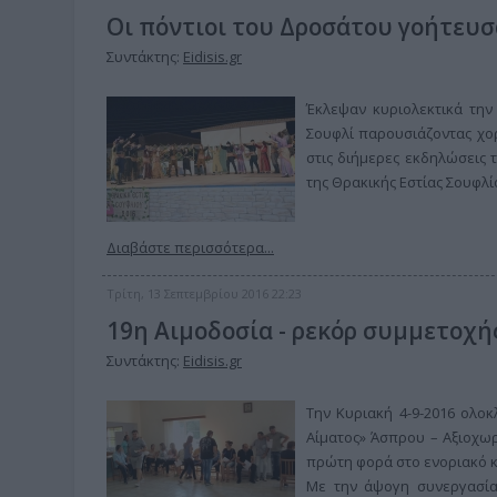
Οι πόντιοι του Δροσάτου γοήτευσ
Συντάκτης:
Eidisis.gr
Έκλεψαν κυριολεκτικά την
Σουφλί παρουσιάζοντας χο
στις διήμερες εκδηλώσεις
της Θρακικής Εστίας Σουφλί
Διαβάστε περισσότερα...
Τρίτη, 13 Σεπτεμβρίου 2016 22:23
19η Αιμοδοσία - ρεκόρ συμμετοχή
Συντάκτης:
Eidisis.gr
Την Κυριακή 4-9-2016 ολο
Αίματος» Άσπρου – Αξιοχωρ
πρώτη φορά στο ενοριακό κ
Με την άψογη συνεργασία 