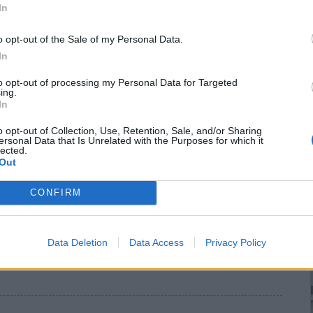
In
 στο Σπίτι του Πόντου μια εκδήλωση-αφιέρωμα για τα 50 χρόνια
o opt-out of the Sale of my Personal Data.
In
to opt-out of processing my Personal Data for Targeted
ing.
In
o opt-out of Collection, Use, Retention, Sale, and/or Sharing
Εταιρεία Εκπαιδευτικών ν. Κιλκίς
ersonal Data that Is Unrelated with the Purposes for which it
lected.
Out
αιδευτικών Νομού Κιλκίς θα δημιουργήσει από τον Οκτώβριο του
CONFIRM
νή στην οποία μπορούν να συμμετέχουν χωρίς καμιά οικονομική
ίου και λυκείου.
Data Deletion
Data Access
Privacy Policy