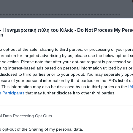
στον Ευρωπό Κιλκίς
r - Η ενημερωτική πύλη του Κιλκίς -
Do Not Process My Pers
on
to opt-out of the sale, sharing to third parties, or processing of your per
ι γνωρίσαμε την οικογένεια Κουμαρτζή, που τις κατασκευάζει.
formation for targeted advertising by us, please use the below opt-out s
ασχοληθήκαμε με τις αρχαίες λύρες ήταν η επί μία δεκαετία και
r selection. Please note that after your opt-out request is processed y
ρα μου με την παραδοσιακή οργανοποιία...
eing interest-based ads based on personal information utilized by us or
disclosed to third parties prior to your opt-out. You may separately opt-
losure of your personal information by third parties on the IAB’s list of
. This information may also be disclosed by us to third parties on the
IA
Participants
that may further disclose it to other third parties.
 ΑΚΡΙΤΕΣ Πολυκάστρου
l Data Processing Opt Outs
o opt-out of the Sharing of my personal data.
στρου και Περιχώρων «Οι Ακρίτες» διοργανώνει την Κυριακή 25