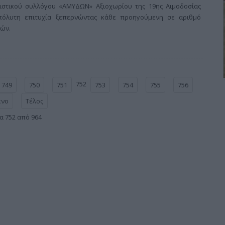
ιστικού συλλόγου «ΑΜΥΔΩΝ» Αξιοχωρίου της 19ης Αιμοδοσίας
πόλυτη επιτυχία ξεπερνώντας κάθε προηγούμενη σε αριθμό
λών.
752
749
750
751
753
754
755
756
ενο
Τέλος
α 752 από 964