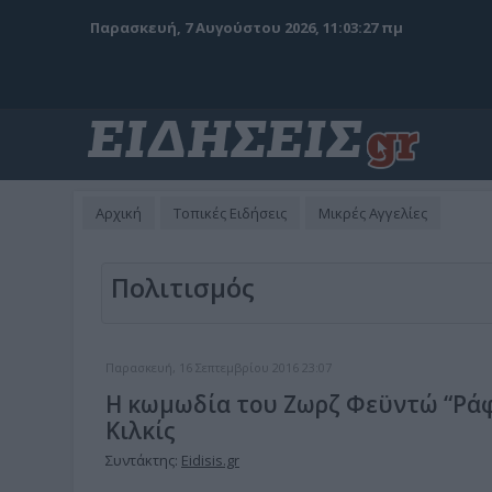
Παρασκευή, 7 Αυγούστου 2026, 11:03:27 πμ
Αρχική
Τοπικές Ειδήσεις
Μικρές Αγγελίες
Πολιτισμός
Παρασκευή, 16 Σεπτεμβρίου 2016 23:07
Η κωμωδία του Ζωρζ Φεϋντώ “Ράφ
Κιλκίς
Συντάκτης:
Eidisis.gr