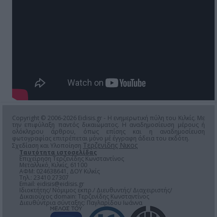
Copyright © 2006-2026 Eidisis.gr - Η ενημερωτική πύλη του Κιλκίς. Με
την επιφύλαξη παντός δικαιώματος. Η αναδημοσίευση μέρους ή
ολόκληρου άρθρου, όπως επίσης και η αναδημοσίευση
φωτογραφίας επιτρέπεται μόνο μέ έγγραφη άδεια του εκδότη.
Τερζενίδης Νικος
Σχεδίαση και Υλοποίηση
Ταυτότητα ιστοσελίδας
Επιχείρηση Τερζενίδης Κωνσταντίνος
Μεταλλικό, Κιλκίς, 61100
ΑΦΜ: 024638641, ΔΟΥ Κιλκίς
Τηλ.: 23410 27307
Email:
eidisis@eidisis.gr
Ιδιοκτήτης/ Νόμιμος εκπρ./ Διευθυντής/ Διαχειριστής/
Δικαιούχος domain: Τερζενίδης Κωνσταντίνος
Διευθύντρια σύνταξης: Παγλαρίδου Ιωάννα