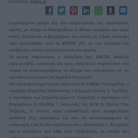
Συντάκτης:
Eidisis.gr
Συγκεκριμένα μέτρα για την αντιμετώπιση της οικονομικής
κρίσης, με στόχο να διατηρηθούν οι θέσεις εργασίας στο νομό
Κιλκίς, πρότειναν οι βιομήχανοι του Κιλκίς, σε ειδική σύσκεψη
που οργανώθηκε από τη ΔΙΒΙΠΕΚ Α.Ε., με την ευκαιρία της
εκδήλωσης κοπής της Βασιλόπιτας του φορέα.
Τα μέτρα παρουσίασε ο πρόεδρος της ΔΙΒΙΠΕΚ, Βασίλης
Σεργιαννίδης, καλώντας και τους πολιτικούς παράγοντες του
νομού να συνυπογράψουν το αίτημα των επενδυτών, με τις
προτάσεις τους προς τα αρμόδια Υπουργεία.
Στη σύσκεψη συμμετείχαν, ο βουλευτής Σάββας Τσιτουρίδης, ο
νομάρχης Βαγγέλης Μπαλάσκας, ο δήμαρχος Κιλκίς Δ. Τερζίδης,
ο πρόεδρος του Επιμελητηρίου Π. Τονικίδης, ο πρόεδρος των
βιομηχάνων Β. Ελλάδας Γ. Μυλωνάς, της ΒΙ.ΠΕ Ν. Σάντας Παν.
Παζάρας, οι οποίοι στην τοποθέτησή τους συμφώνησαν
απόλυτα στις προτάσεις και στο να συνυπογράψουν το
υπόμνημα, ενώ το ίδιο πράττουν και ο βουλευτής Γ. Φλωρίδης
και ο πρόεδρος του ΣΒΙΚ Θαν. Τζεβελέκης, οι οποίοι δεν