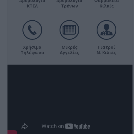
Δρομολόγια
Δρομολόγια
Φαρμακεία
ΚΤΕΛ
Τρένων
Κιλκίς
Χρήσιμα
Μικρές
Γιατροί
Τηλέφωνα
Αγγελίες
Ν. Κιλκίς