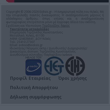
Copyright © 2006-2026 Eidisis.gr - Η ενημερωτική πύλη του Κιλκίς. Με
την επιφύλαξη παντός δικαιώματος. Η αναδημοσίευση μέρους ή
ολόκληρου άρθρου, όπως επίσης και η αναδημοσίευση
φωτογραφίας επιτρέπεται μόνο μέ έγγραφη άδεια του εκδότη.
Τερζενίδης Νικος
Σχεδίαση και Υλοποίηση
Ταυτότητα ιστοσελίδας
Επιχείρηση Τερζενίδης Κωνσταντίνος
Μεταλλικό, Κιλκίς, 61100
ΑΦΜ: 024638641, ΔΟΥ Κιλκίς
Τηλ.: 23410 27307
Email:
eidisis@eidisis.gr
Ιδιοκτήτης/ Νόμιμος εκπρ./ Διευθυντής/ Διαχειριστής/
Δικαιούχος domain: Τερζενίδης Κωνσταντίνος
Διευθύντρια σύνταξης: Παγλαρίδου Ιωάννα
Προφίλ Εταιρείας
Όροι χρήσης
Πολιτική Απορρήτου
Δήλωση συμμόρφωσης