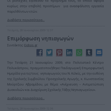
Οι βιοτέχνες εξέθεσαν το πρόβλημά τους, το οποίο αφορά
κυρίως στην επιβολή προστίμων για ανασφάλιστη εργασία
παρελθόντων ετών.
Διαβάστε περισσότερα...
Τετάρτη, 28 Ιανουαρίου 2009 12:37
Επιμόρφωση νηπιαγωγών
Συντάκτης:
Eidisis.gr
Την Τετάρτη 21 Ιανουαρίου 2009, στο Πολιτιστικό Κέντρο
Πολυκάστρου, πραγματοποιήθηκε Παιδαγωγική Επιμορφωτική
Ημερίδα για τις/τους νηπιαγωγούς του Ν. Κιλκίς, με την ευθύνη
της Σχολικής Συμβούλου Προσχολικής Αγωγής, κ. Κωνσταντίας
Μούρτζιου Αβραμίδου, με θέμα: «Ανίχνευση – Αντιμετώπιση
Δυσκολιών και Διαχείριση Σχολικής Τάξης Νηπιαγωγείου».
Διαβάστε περισσότερα...
Τετάρτη, 28 Ιανουαρίου 2009 12:36