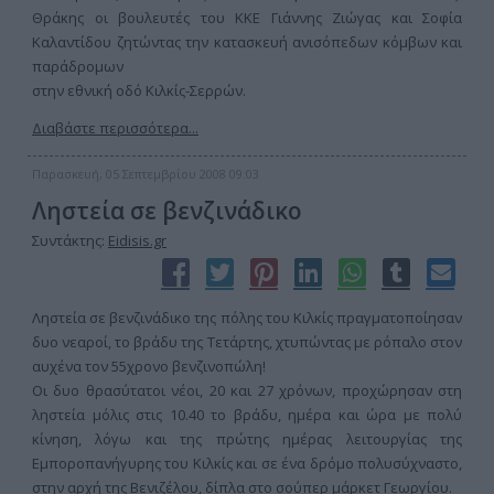
Θράκης οι βουλευτές του ΚΚΕ Γιάννης Ζιώγας και Σοφία
Καλαντίδου ζητώντας την κατασκευή ανισόπεδων κόμβων και
παράδρομων
στην εθνική οδό Κιλκίς-Σερρών.
Διαβάστε περισσότερα...
Παρασκευή, 05 Σεπτεμβρίου 2008 09:03
Ληστεία σε βενζινάδικο
Συντάκτης:
Eidisis.gr
Ληστεία σε βενζινάδικο της πόλης του Κιλκίς πραγματοποίησαν
δυο νεαροί, το βράδυ της Τετάρτης, χτυπώντας με ρόπαλο στον
αυχένα τον 55χρονο βενζινοπώλη!
Οι δυο θρασύτατοι νέοι, 20 και 27 χρόνων, προχώρησαν στη
ληστεία μόλις στις 10.40 το βράδυ, ημέρα και ώρα με πολύ
κίνηση, λόγω και της πρώτης ημέρας λειτουργίας της
Εμποροπανήγυρης του Κιλκίς και σε ένα δρόμο πολυσύχναστο,
στην αρχή της Βενιζέλου, δίπλα στο σούπερ μάρκετ Γεωργίου.