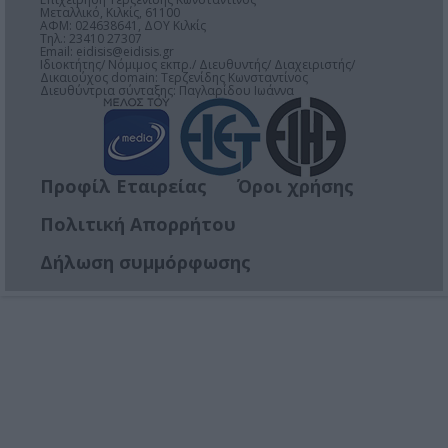
Μεταλλικό, Κιλκίς, 61100
ΑΦΜ: 024638641, ΔΟΥ Κιλκίς
Τηλ.: 23410 27307
Email:
eidisis@eidisis.gr
Ιδιοκτήτης/ Νόμιμος εκπρ./ Διευθυντής/ Διαχειριστής/
Δικαιούχος domain: Τερζενίδης Κωνσταντίνος
Διευθύντρια σύνταξης: Παγλαρίδου Ιωάννα
Προφίλ Εταιρείας
Όροι χρήσης
Πολιτική Απορρήτου
Δήλωση συμμόρφωσης