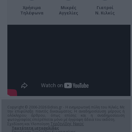
Χρήσιμα
Μικρές
Γιατροί
Τηλέφωνα
Αγγελίες
Ν. Κιλκίς
Copyright © 2006-2026 Eidisis.gr - Η ενημερωτική πύλη του Κιλκίς. Με
την επιφύλαξη παντός δικαιώματος. Η αναδημοσίευση μέρους ή
ολόκληρου άρθρου, όπως επίσης και η αναδημοσίευση
φωτογραφίας επιτρέπεται μόνο μέ έγγραφη άδεια του εκδότη.
Τερζενίδης Νικος
Σχεδίαση και Υλοποίηση
Ταυτότητα ιστοσελίδας
Επιχείρηση Τερζενίδης Κωνσταντίνος