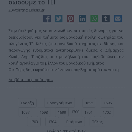
σώσουμε το ΤΕΙ
Συντάκτης:
Eidisis.gr
Στην έκκλησή μας να συνενωθούν οι τοπικές δυνάμεις για να
διεκδικήσουν νέα τμήματα ως μοναδική πράξη σωτηρίας του
πληγέντος ΤΕΙ Κιλκίς (του μοναδικού τμήματος σχεδίασης και
παραγωγής ενδύματος) ανταποκρίθηκε άμεσα ο Δήμαρχος
Κιλκίς Δημ. Τερζίδης που με δήλωσή του επιβεβαιώνει την
κοινή αγωνία για το μέλλον του μοναδικού τμήματος.
Ο κ. Τερζίδης εκφράζει τον έντονο προβληματισμό του για τη
Διαβάστε περισσότερα...
Έναρξη
Προηγούμενο
1695
1696
1700
1697
1698
1699
1701
1702
1703
1704
Επόμενο
Τέλος
Σελίδα 1700 από 1817