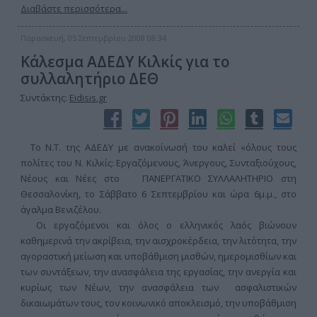
Διαβάστε περισσότερα...
Παρασκευή, 05 Σεπτεμβρίου 2008 08:34
Κάλεσμα ΑΔΕΔΥ Κιλκίς για το
συλλαλητήριο ΔΕΘ
Συντάκτης:
Eidisis.gr
Το N.T. της ΑΔΕΔΥ με ανακοίνωσή του καλεί «όλους τους
πολίτες του Ν. Κιλκίς: Εργαζόμενους, Άνεργους, Συνταξιούχους,
Νέους και Νέες στο ΠΑΝΕΡΓΑΤΙΚΟ ΣΥΛΛΑΛΗΤΗΡΙΟ στη
Θεσσαλονίκη, το Σάββατο 6 Σεπτεμβρίου και ώρα 6μ.μ., στο
άγαλμα Βενιζέλου.
Οι εργαζόμενοι και όλος ο ελληνικός λαός βιώνουν
καθημερινά την ακρίβεια, την αισχροκέρδεια, την λιτότητα, την
αγοραστική μείωση και υποβάθμιση μισθών, ημερομισθίων και
των συντάξεων, την ανασφάλεια της εργασίας, την ανεργία και
κυρίως των Νέων, την ανασφάλεια των ασφαλιστικών
δικαιωμάτων τους, τον κοινωνικό αποκλεισμό, την υποβάθμιση