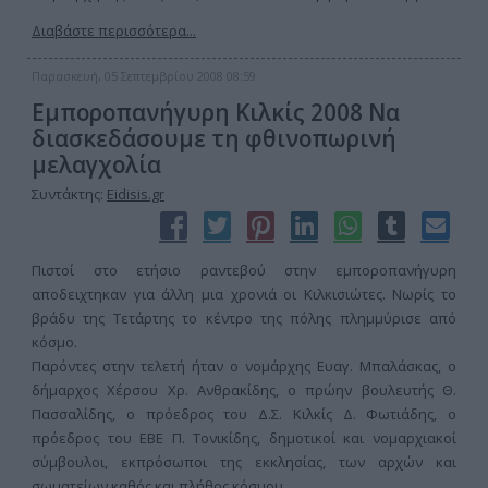
Διαβάστε περισσότερα...
Παρασκευή, 05 Σεπτεμβρίου 2008 08:59
Εμποροπανήγυρη Κιλκίς 2008 Να
διασκεδάσουμε τη φθινοπωρινή
μελαγχολία
Συντάκτης:
Eidisis.gr
Πιστοί στο ετήσιο ραντεβού στην εμποροπανήγυρη
αποδειχτηκαν για άλλη μια χρονιά οι Κιλκισιώτες. Νωρίς το
βράδυ της Τετάρτης το κέντρο της πόλης πλημμύρισε από
κόσμο.
Παρόντες στην τελετή ήταν ο νομάρχης Ευαγ. Μπαλάσκας, ο
δήμαρχος Χέρσου Χρ. Ανθρακίδης, ο πρώην βουλευτής Θ.
Πασσαλίδης, ο πρόεδρος του Δ.Σ. Κιλκίς Δ. Φωτιάδης, ο
πρόεδρος του ΕΒΕ Π. Τονικίδης, δημοτικοί και νομαρχιακοί
σύμβουλοι, εκπρόσωποι της εκκλησίας, των αρχών και
σωματείων καθός και πλήθος κόσμου.