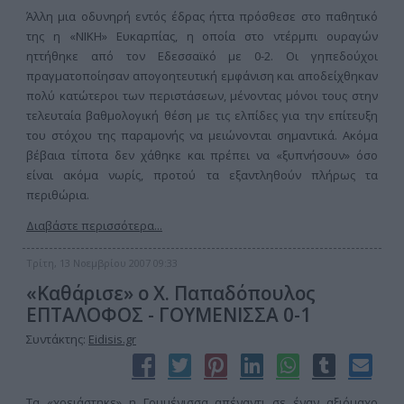
Άλλη μια οδυνηρή εντός έδρας ήττα πρόσθεσε στο παθητικό
της η «ΝΙΚΗ» Ευκαρπίας, η οποία στο ντέρμπι ουραγών
ηττήθηκε από τον Εδεσσαϊκό με 0-2. Οι γηπεδούχοι
πραγματοποίησαν απογοητευτική εμφάνιση και αποδείχθηκαν
πολύ κατώτεροι των περιστάσεων, μένοντας μόνοι τους στην
τελευταία βαθμολογική θέση με τις ελπίδες για την επίτευξη
του στόχου της παραμονής να μειώνονται σημαντικά. Ακόμα
βέβαια τίποτα δεν χάθηκε και πρέπει να «ξυπνήσουν» όσο
είναι ακόμα νωρίς, προτού τα εξαντληθούν πλήρως τα
περιθώρια.
Διαβάστε περισσότερα...
Τρίτη, 13 Νοεμβρίου 2007 09:33
«Καθάρισε» ο Χ. Παπαδόπουλος
ΕΠΤΑΛΟΦΟΣ - ΓΟΥΜΕΝΙΣΣΑ 0-1
Συντάκτης:
Eidisis.gr
Τα «χρειάστηκε» η Γουμένισσα απέναντι σε έναν αξιόμαχο