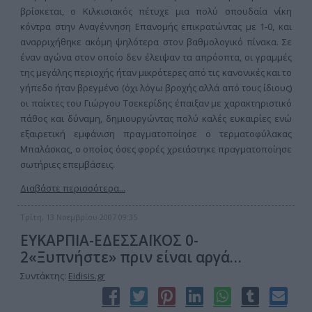
βρίσκεται, ο Κιλκισιακός πέτυχε μια πολύ σπουδαία νίκη
κόντρα στην Αναγέννηση Επανομής επικρατώντας με 1-0, και
αναρριχήθηκε ακόμη ψηλότερα στον βαθμολογικό πίνακα. Σε
έναν αγώνα στον οποίο δεν έλειψαν τα απρόοπτα, οι γραμμές
της μεγάλης περιοχής ήταν μικρότερες από τις κανονικές και το
γήπεδο ήταν βρεγμένο (όχι λόγω βροχής αλλά από τους ίδιους)
οι παίκτες του Γιώργου Τσεκερίδης έπαιξαν με χαρακτηριστικό
πάθος και δύναμη, δημιουργώντας πολύ καλές ευκαιρίες ενώ
εξαιρετική εμφάνιση πραγματοποίησε ο τερματοφύλακας
Μπαλάσκας, ο οποίος όσες φορές χρειάστηκε πραγματοποίησε
σωτήριες επεμβάσεις.
Διαβάστε περισσότερα...
Τρίτη, 13 Νοεμβρίου 2007 09:35
ΕΥΚΑΡΠΙΑ-ΕΔΕΣΣΑΪΚΟΣ 0-
2«Ξυπνήστε» πριν είναι αργά…
Συντάκτης:
Eidisis.gr