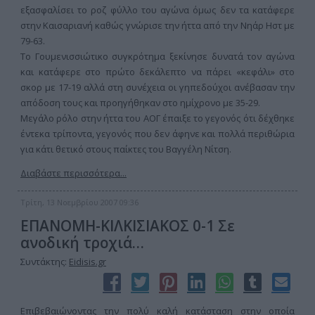
εξασφαλίσει το ροζ φύλλο του αγώνα όμως δεν τα κατάφερε
στην Καισαριανή καθώς γνώρισε την ήττα από την Νηάρ Ηστ με
79-63.
Το Γουμενισσιώτικο συγκρότημα ξεκίνησε δυνατά τον αγώνα
και κατάφερε στο πρώτο δεκάλεπτο να πάρει «κεφάλι» στο
σκορ με 17-19 αλλά στη συνέχεια οι γηπεδούχοι ανέβασαν την
απόδοση τους και προηγήθηκαν στο ημίχρονο με 35-29.
Μεγάλο ρόλο στην ήττα του ΑΟΓ έπαιξε το γεγονός ότι δέχθηκε
έντεκα τρίποντα, γεγονός που δεν άφηνε και πολλά περιθώρια
για κάτι θετικό στους παίκτες του Βαγγέλη Νίτση.
Διαβάστε περισσότερα...
Τρίτη, 13 Νοεμβρίου 2007 09:36
ΕΠΑΝΟΜΗ-ΚΙΛΚΙΣΙΑΚΟΣ 0-1 Σε
ανοδική τροχιά…
Συντάκτης:
Eidisis.gr
Επιβεβαιώνοντας την πολύ καλή κατάσταση στην οποία