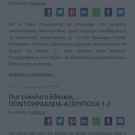
Συντάκτης:
Eidisis.gr
Με το Πάϊκο Γουμένισσας να επιστρέφει στα νικηφόρα
αποτελέσματα, ολοκληρώθηκε χωρίς ιδιαίτερα προβλήματα η
7η αγωνιστική, επικρατώντας με 1-0 του αξιόμαχου ΠΑΟΝΕ
Επταλόφου. Ο Εθνικός Αξιούπολης σημείωσε πιο εύκολη απ’ ότι
δείχνει το τελικό 2-1 νίκη κόντρα στον Κεραυνό
Ποντοηράκλειας ενώ Χέρσο και Τέρπυλλος μοιράστηκαν τους
βαθμούς της ισοπαλίας.
Διαβάστε περισσότερα...
Τρίτη, 13 Νοεμβρίου 2007 09:28
Πιο εύκολα ο Εθνικός…
ΠΟΝΤΟΗΡΑΚΛΕΙΑ-ΑΞΙΟΥΠΟΛΗ 1-2
Συντάκτης:
Eidisis.gr
Πιο άνετη νίκη από ότι δείχνει το τελικό αποτέλεσμα πήρε ο