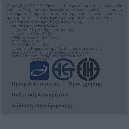
Copyright © 2006-2026 Eidisis.gr - Η ενημερωτική πύλη του Κιλκίς. Με
την επιφύλαξη παντός δικαιώματος. Η αναδημοσίευση μέρους ή
ολόκληρου άρθρου, όπως επίσης και η αναδημοσίευση
φωτογραφίας επιτρέπεται μόνο μέ έγγραφη άδεια του εκδότη.
Τερζενίδης Νικος
Σχεδίαση και Υλοποίηση
Ταυτότητα ιστοσελίδας
Επιχείρηση Τερζενίδης Κωνσταντίνος
Μεταλλικό, Κιλκίς, 61100
ΑΦΜ: 024638641, ΔΟΥ Κιλκίς
Τηλ.: 23410 27307
Email:
eidisis@eidisis.gr
Ιδιοκτήτης/ Νόμιμος εκπρ./ Διευθυντής/ Διαχειριστής/
Δικαιούχος domain: Τερζενίδης Κωνσταντίνος
Διευθύντρια σύνταξης: Παγλαρίδου Ιωάννα
Προφίλ Εταιρείας
Όροι χρήσης
Πολιτική Απορρήτου
Δήλωση συμμόρφωσης