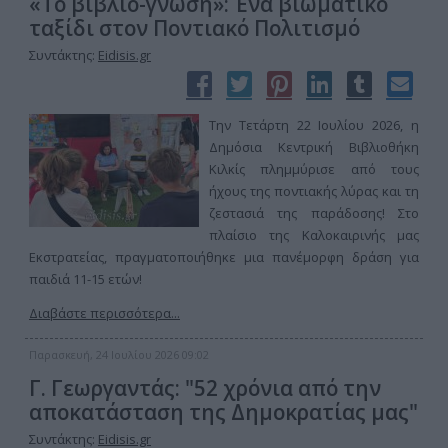
«Το βιβλίο-γνώση»: Ένα βιωματικό
ταξίδι στον Ποντιακό Πολιτισμό
Συντάκτης:
Eidisis.gr
Την Τετάρτη 22 Ιουλίου 2026, η
Δημόσια Κεντρική Βιβλιοθήκη
Κιλκίς πλημμύρισε από τους
ήχους της ποντιακής λύρας και τη
ζεστασιά της παράδοσης! Στο
πλαίσιο της Καλοκαιρινής μας
Εκστρατείας, πραγματοποιήθηκε μια πανέμορφη δράση για
παιδιά 11-15 ετών!
Διαβάστε περισσότερα...
Παρασκευή, 24 Ιουλίου 2026 09:02
Γ. Γεωργαντάς: "52 χρόνια από την
αποκατάσταση της Δημοκρατίας μας"
Συντάκτης:
Eidisis.gr