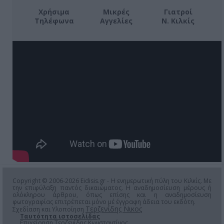
Χρήσιμα
Μικρές
Γιατροί
Τηλέφωνα
Αγγελίες
Ν. Κιλκίς
Copyright © 2006-2026 Eidisis.gr - Η ενημερωτική πύλη του Κιλκίς. Με
την επιφύλαξη παντός δικαιώματος. Η αναδημοσίευση μέρους ή
ολόκληρου άρθρου, όπως επίσης και η αναδημοσίευση
φωτογραφίας επιτρέπεται μόνο μέ έγγραφη άδεια του εκδότη.
Τερζενίδης Νικος
Σχεδίαση και Υλοποίηση
Ταυτότητα ιστοσελίδας
Επιχείρηση Τερζενίδης Κωνσταντίνος