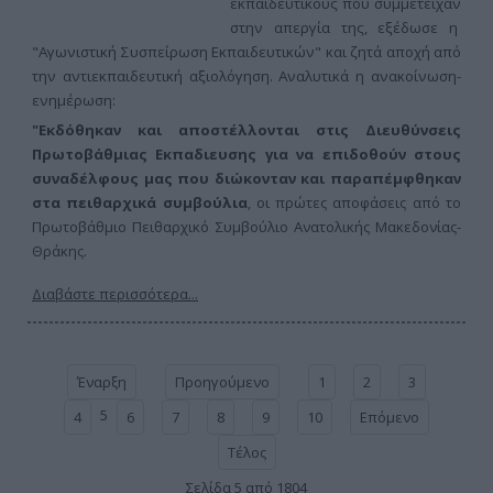
εκπαιδευτικούς που συμμετείχαν
στην απεργία
της, εξέδωσε η
"Αγωνιστική Συσπείρωση Εκπαιδευτικών" και ζητά
αποχή από
την αντιεκπαιδευτική αξιολόγηση. Αναλυτικά η ανακοίνωση-
ενημέρωση:
"Εκδόθηκαν και αποστέλλονται στις Διευθύνσεις
Πρωτοβάθμιας Εκπαδιευσης για να επιδοθούν στους
συναδέλφους μας που διώκονταν και παραπέμφθηκαν
στα πειθαρχικά συμβούλια
, οι πρώτες αποφάσεις από το
Πρωτοβάθμιο Πειθαρχικό Συμβούλιο Ανατολικής Μακεδονίας-
Θράκης.
Διαβάστε περισσότερα...
Έναρξη
Προηγούμενο
1
2
3
5
4
6
7
8
9
10
Επόμενο
Τέλος
Σελίδα 5 από 1804