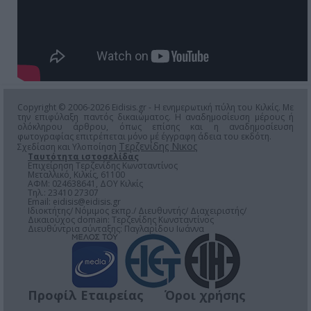
Copyright © 2006-2026 Eidisis.gr - Η ενημερωτική πύλη του Κιλκίς. Με
την επιφύλαξη παντός δικαιώματος. Η αναδημοσίευση μέρους ή
ολόκληρου άρθρου, όπως επίσης και η αναδημοσίευση
φωτογραφίας επιτρέπεται μόνο μέ έγγραφη άδεια του εκδότη.
Τερζενίδης Νικος
Σχεδίαση και Υλοποίηση
Ταυτότητα ιστοσελίδας
Επιχείρηση Τερζενίδης Κωνσταντίνος
Μεταλλικό, Κιλκίς, 61100
ΑΦΜ: 024638641, ΔΟΥ Κιλκίς
Τηλ.: 23410 27307
Email:
eidisis@eidisis.gr
Ιδιοκτήτης/ Νόμιμος εκπρ./ Διευθυντής/ Διαχειριστής/
Δικαιούχος domain: Τερζενίδης Κωνσταντίνος
Διευθύντρια σύνταξης: Παγλαρίδου Ιωάννα
Προφίλ Εταιρείας
Όροι χρήσης