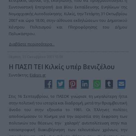
κεντρικός άξονας της εκδήλωσης που θα πραγματοποίησει η
Συντονιστική Επιτροπή Δια Βίου Εκπαίδευσης Ενηλίκων της
Νομαρχιακής Αυτοδιοίκησης Κιλκίς, την Τετάρτη 31 Οκτωβρίου
2007 και ώρα 18.00, στην αίθουσα εκδηλώσεων του Δημοτικού
Κέντρου Πολιτισμού και Πληροφόρησης του Δήμου
Πολυκάστρου.
Διαβάστε περισσότερα...
Πέμπτη, 25 Οκτωβρίου 2007 13:08
Η ΠΑΣΠ ΤΕΙ Κιλκίς υπέρ Βενιζέλου
Συντάκτης:
Eidisis.gr
Στις 16 Σεπτεμβρίου, το ΠΑΣΟΚ γνώρισε τη μεγαλύτερη ήττα
στην πολιτική του ιστορία και διαδρομή, μετά την θριαμβευτική
άνοδο του στην εξουσία το 1981. Οι Έλληνες πολίτες
αποδοκίμασαν το Κίνημα για την αοριστία στη έκφραση των
πολιτικών του θέσεων, την ¨χαλαρή” αντιπολίτευση στην πιο
καταστροφική διακυβέρνηση των τελευταίων χρόνων, την