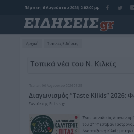
Πέμπτη, 6 Αυγούστου 2026, 2:02:01 μμ
Αρχική
Τοπικές Ειδήσεις
Τοπικά νέα του Ν. Κιλκίς
Πέμπτη, 06 Αυγούστου 2026 08:25
Διαγωνισμός “Taste Kilkis” 2026: 
Συντάκτης: Eidisis.gr
Ένας μοναδικός διαγωνισμός
ου
του 2
Φεστιβάλ Γαστρονομί
Αναπτυξιακή Κιλκίς με την 