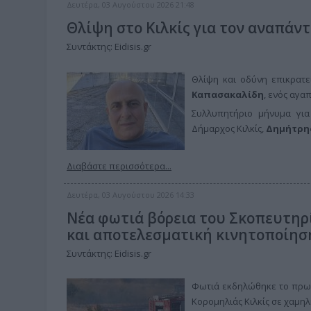
Δευτέρα, 03 Αυγούστου 2026 21:48
Θλίψη στο Κιλκίς για τον αναπάν
Συντάκτης: Eidisis.gr
Θλίψη και οδύνη επικρατε
Καπασακαλίδη
, ενός αγα
Συλλυπητήριο μήνυμα γι
Δήμαρχος Κιλκίς,
Δημήτρης
Διαβάστε περισσότερα...
Δευτέρα, 03 Αυγούστου 2026 14:33
Νέα φωτιά βόρεια του Σκοπευτηρ
και αποτελεσματική κινητοποίησ
Συντάκτης: Eidisis.gr
Φωτιά εκδηλώθηκε το πρωί
Κορομηλιάς Κιλκίς σε χαμη