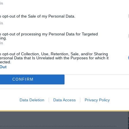
In
o opt-out of the Sale of my Personal Data.
 Πρωινής του Κιλκίς, μοναδικής
In
κίς (4-8-2026)
to opt-out of processing my Personal Data for Targeted
ing.
In
δο της Πρωινής του Κιλκίς, μοναδικής καθημερινής εφημερίδας
o opt-out of Collection, Use, Retention, Sale, and/or Sharing
ersonal Data that Is Unrelated with the Purposes for which it
lected.
Out
CONFIRM
Data Deletion
Data Access
Privacy Policy