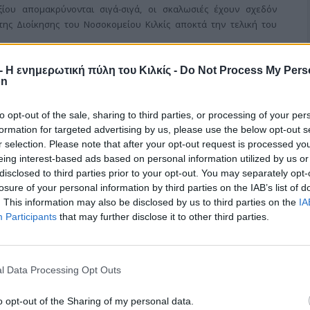
ξίου απομακρύνονται σιγά-σιγά, οι σκαλωσιές έχουν σχεδόν
 της Διοίκησης του Νοσοκομείου Κιλκίς αποκτά την τελική του
r - Η ενημερωτική πύλη του Κιλκίς -
Do Not Process My Pers
on
to opt-out of the sale, sharing to third parties, or processing of your per
formation for targeted advertising by us, please use the below opt-out s
ς (ΚΟΜΥ) σε Μεγάλη Βρύση, Βαπτιστή,
r selection. Please note that after your opt-out request is processed y
eing interest-based ads based on personal information utilized by us or
disclosed to third parties prior to your opt-out. You may separately opt-
losure of your personal information by third parties on the IAB’s list of
. This information may also be disclosed by us to third parties on the
IA
ωνικών δομών του Δήμου Κιλκίς καταρτίστηκε για τον Αύγουστο
Participants
that may further disclose it to other third parties.
ν επισκέψεων της Κινητής Ομάδας Υγείας (ΚΟΜΥ) σε τέσσερα
l Data Processing Opt Outs
o opt-out of the Sharing of my personal data.